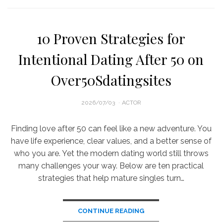
10 Proven Strategies for
Intentional Dating After 50 on
Over50Sdatingsites
POSTED
2026/07/03
ACTOR
ON
Finding love after 50 can feel like a new adventure. You
have life experience, clear values, and a better sense of
who you are. Yet the modern dating world still throws
many challenges your way. Below are ten practical
strategies that help mature singles turn…
CONTINUE READING