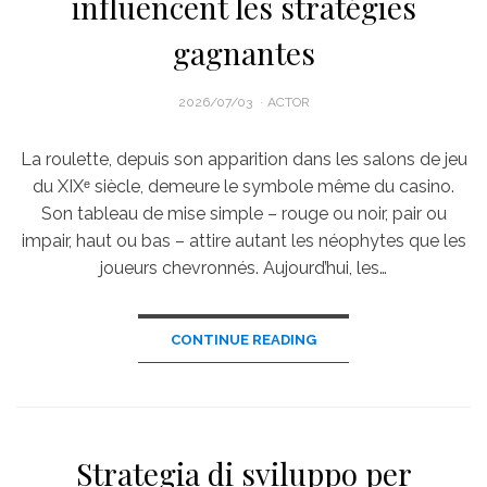
influencent les stratégies
gagnantes
POSTED
2026/07/03
ACTOR
ON
La roulette, depuis son apparition dans les salons de jeu
du XIXᵉ siècle, demeure le symbole même du casino.
Son tableau de mise simple – rouge ou noir, pair ou
impair, haut ou bas – attire autant les néophytes que les
joueurs chevronnés. Aujourd’hui, les…
CONTINUE READING
Strategia di sviluppo per