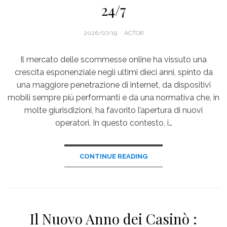
24/7
POSTED
2026/07/19
ACTOR
ON
Il mercato delle scommesse online ha vissuto una
crescita esponenziale negli ultimi dieci anni, spinto da
una maggiore penetrazione di internet, da dispositivi
mobili sempre più performanti e da una normativa che, in
molte giurisdizioni, ha favorito l’apertura di nuovi
operatori. In questo contesto, i…
CONTINUE READING
Il Nuovo Anno dei Casinò :