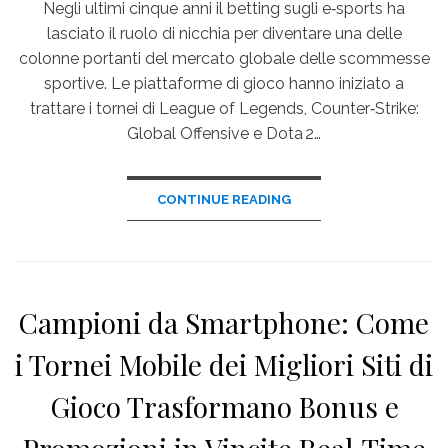
Negli ultimi cinque anni il betting sugli e‑sports ha
lasciato il ruolo di nicchia per diventare una delle
colonne portanti del mercato globale delle scommesse
sportive. Le piattaforme di gioco hanno iniziato a
trattare i tornei di League of Legends, Counter‑Strike:
Global Offensive e Dota 2…
CONTINUE READING
Campioni da Smartphone: Come
i Tornei Mobile dei Migliori Siti di
Gioco Trasformano Bonus e