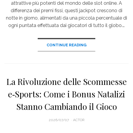
attrattive più potenti del mondo delle slot online. A
differenza dei premi fissi, questi jackpot crescono di
notte in giorno, alimentati da una piccola percentuale di
ogni puntata effettuata dai giocatori di tutto il globo.…
CONTINUE READING
La Rivoluzione delle Scommesse
e‑Sports: Come i Bonus Natalizi
Stanno Cambiando il Gioco
POSTED
2026/07/07
ACTOR
ON