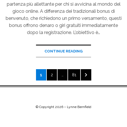
partenza più allettante per chi si avvicina al mondo del
gioco online. A differenza dei tradizionali bonus di
benvenuto, che richiedono un primo versamento, questi
bonus offrono denaro o giri gratuiti immediatamente
dopo la registrazione. L’obiettivo è…
CONTINUE READING
Posts
PAGE
PAGE
PAGE
NEXT
1
2
…
81
pagination
PAGE
© Copyright 2026 –
Lynne Bernfield
Chip Life Theme by
TutorialChip
⋅
Powered by
WordPress