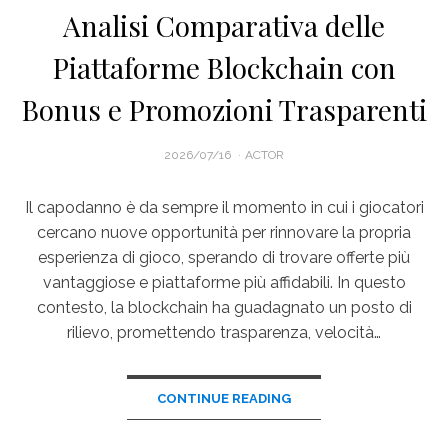
Analisi Comparativa delle
Piattaforme Blockchain con
Bonus e Promozioni Trasparenti
POSTED
2026/07/16
ACTOR
ON
Il capodanno è da sempre il momento in cui i giocatori
cercano nuove opportunità per rinnovare la propria
esperienza di gioco, sperando di trovare offerte più
vantaggiose e piattaforme più affidabili. In questo
contesto, la blockchain ha guadagnato un posto di
rilievo, promettendo trasparenza, velocità…
CONTINUE READING