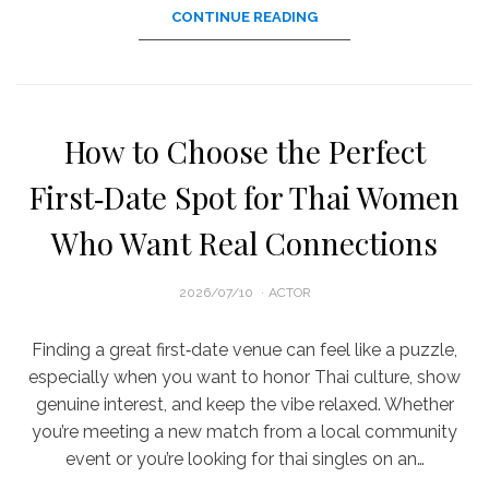
CONTINUE READING
How to Choose the Perfect
First‑Date Spot for Thai Women
Who Want Real Connections
POSTED
2026/07/10
ACTOR
ON
Finding a great first‑date venue can feel like a puzzle,
especially when you want to honor Thai culture, show
genuine interest, and keep the vibe relaxed. Whether
you’re meeting a new match from a local community
event or you’re looking for thai singles on an…