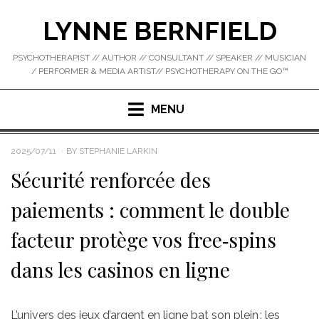
Skip
LYNNE BERNFIELD
to
content
PSYCHOTHERAPIST // AUTHOR // CONSULTANT // SPEAKER // MUSICIAN
/ PERFORMER & MEDIA ARTIST// PSYCHOTHERAPY ON THE GO™
MENU
POSTED
2025/07/11
BY
STEPHANIE LARKIN
ON
Sécurité renforcée des
paiements : comment le double
facteur protège vos free‑spins
dans les casinos en ligne
L’univers des jeux d’argent en ligne bat son plein : les