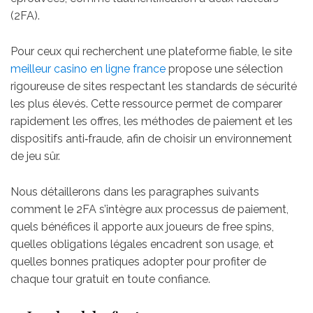
(2FA).
Pour ceux qui recherchent une plateforme fiable, le site
meilleur casino en ligne france
propose une sélection
rigoureuse de sites respectant les standards de sécurité
les plus élevés. Cette ressource permet de comparer
rapidement les offres, les méthodes de paiement et les
dispositifs anti‑fraude, afin de choisir un environnement
de jeu sûr.
Nous détaillerons dans les paragraphes suivants
comment le 2FA s’intègre aux processus de paiement,
quels bénéfices il apporte aux joueurs de free spins,
quelles obligations légales encadrent son usage, et
quelles bonnes pratiques adopter pour profiter de
chaque tour gratuit en toute confiance.