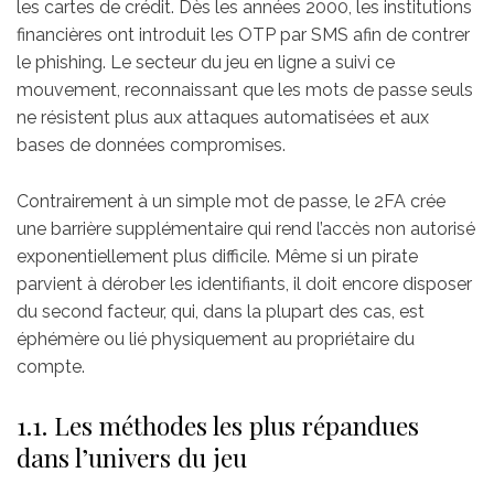
les cartes de crédit. Dès les années 2000, les institutions
financières ont introduit les OTP par SMS afin de contrer
le phishing. Le secteur du jeu en ligne a suivi ce
mouvement, reconnaissant que les mots de passe seuls
ne résistent plus aux attaques automatisées et aux
bases de données compromises.
Contrairement à un simple mot de passe, le 2FA crée
une barrière supplémentaire qui rend l’accès non autorisé
exponentiellement plus difficile. Même si un pirate
parvient à dérober les identifiants, il doit encore disposer
du second facteur, qui, dans la plupart des cas, est
éphémère ou lié physiquement au propriétaire du
compte.
1.1. Les méthodes les plus répandues
dans l’univers du jeu