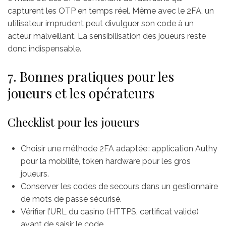
capturent les OTP en temps réel. Même avec le 2FA, un
utilisateur imprudent peut divulguer son code à un
acteur malveillant. La sensibilisation des joueurs reste
donc indispensable.
7. Bonnes pratiques pour les
joueurs et les opérateurs
Checklist pour les joueurs
Choisir une méthode 2FA adaptée : application Authy
pour la mobilité, token hardware pour les gros
joueurs.
Conserver les codes de secours dans un gestionnaire
de mots de passe sécurisé.
Vérifier l’URL du casino (HTTPS, certificat valide)
avant de saisir le code.