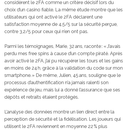
considèrent le 2FA comme un critère décisif lors du
choix d’un casino fiable. La même étude montre que les
utilisateurs qui ont activé le 2FA déclarent une
satisfaction moyenne de 4,5/5 sur la sécurité perçue,
contre 3,2/5 pour ceux qui n’en ont pas.
Parmi les témoignages, Marie, 32 ans, raconte : « J’avais
perdu mes free spins à cause d’un compte piraté. Après
avoir activé le 2FA, j’ai pu récupérer les tours et les gains
en moins de 24 h, grâce à la validation du code sur mon
smartphone. » De même, Julien, 45 ans, souligne que le
processus d’authentification n’a jamais ralenti son
expérience de jeu, mais lui a donné l’assurance que ses
dépôts et retraits étaient protégés.
L’analyse des données montre un lien direct entre la
perception de sécurité et la fidélisation. Les joueurs qui
utilisent le 2FA reviennent en moyenne 22 % plus