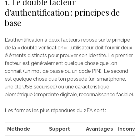
1. Le double facteur
d’authentification : principes de
base
L’authentification à deux facteurs repose sur le principe
de la « double vérification » : l’utilisateur doit fournir deux
éléments distincts pour prouver son identité. Le premier
facteur est généralement quelque chose que l’on
connaît (un mot de passe ou un code PIN). Le second
est quelque chose que l’on possède (un smartphone,
une clé USB sécurisée) ou une caractéristique
biométrique (empreinte digitale, reconnaissance faciale).
Les formes les plus répandues du 2FA sont :
Méthode
Support
Avantages
Inconvé