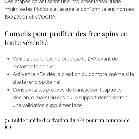
Ces étapes garantissent une implémentation fluide,
minimise les frictions et assure la conformité aux normes
ISO 27001 et eCOGRA.
Conseils pour profiter des free spins en
toute sérénité
Vérifiez que le casino propose le 2FA avant de
réclamer le bonus.
Activez le 2FA dès la création du compte, même si le
site le rend optionnel.
Conservez les preuves de transaction (captures
d’écran, e‑mails) au cas où le support demanderait
une validation supplémentaire.
7.1. Guide rapide d’activation du 2FA pour un compte de
jeu