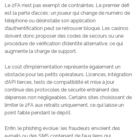
Le 2FA n’est pas exempt de contraintes. Le premier défi
est la perte d’accès : un joueur qui change de numéro de
téléphone ou désinstalle son application
d’authentification peut se retrouver bloqué. Les casinos
doivent donc proposer des codes de secours ou une
procédure de vérification d’identité alternative, ce qui
augmente la charge de support.
Le coût d’implémentation représente également un
obstacle pour les petits opérateurs. Licences, intégration
d’API tierces, tests de compatibilité et mise à jour
continue des protocoles de sécurité entraînent des
dépenses non négligeables. Certains sites choisissent de
limiter le 2FA aux retraits uniquement, ce qui laisse un
point faible pendant le dépôt.
Enfin, le phishing évolue : les fraudeurs envoient des
e‑mails ou des SMS contenant de faux liens qui