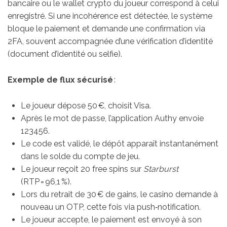
bancaire ou le wallet crypto du joueur correspond à celui
enregistré. Si une incohérence est détectée, le système
bloque le paiement et demande une confirmation via
2FA, souvent accompagnée d’une vérification d’identité
(document d’identité ou selfie).
Exemple de flux sécurisé
:
Le joueur dépose 50 €, choisit Visa.
Après le mot de passe, l’application Authy envoie
123456.
Le code est validé, le dépôt apparaît instantanément
dans le solde du compte de jeu.
Le joueur reçoit 20 free spins sur
Starburst
(RTP = 96,1 %).
Lors du retrait de 30 € de gains, le casino demande à
nouveau un OTP, cette fois via push‑notification.
Le joueur accepte, le paiement est envoyé à son