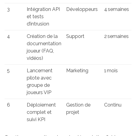
3
Intégration API
Développeurs
4 semaines
et tests
d’intrusion
4
Création de la
Support
2 semaines
documentation
joueur (FAQ,
vidéos)
5
Lancement
Marketing
1 mois
pilote avec
groupe de
joueurs VIP
6
Déploiement
Gestion de
Continu
complet et
projet
suivi KPI