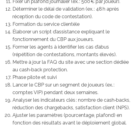
Fixer un plafond journalier (ex. : 500 € par joueur).
Déterminer le délai de validation (ex. : 48 h après
réception du code de contestation).
Formation du service clientèle
Élaborer un script d’assistance expliquant le
fonctionnement du CBP aux joueurs.
Former les agents à identifier les cas d’abus
(répétition de contestations, montants élevés).
Mettre à jour la FAQ du site avec une section dédiée
au cash‑back protection.
Phase pilote et suivi
Lancer le CBP sur un segment de joueurs (ex. :
comptes VIP) pendant deux semaines.
Analyser les indicateurs clés : nombre de cash‑backs,
réduction des chargebacks, satisfaction client (NPS).
Ajuster les paramètres (pourcentage, plafond) en
fonction des résultats avant le déploiement global.