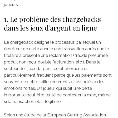
joueurs.
1. Le problème des chargebacks
dans les jeux d’argent en ligne
Le chargeback désigne le processus par lequel un
émetteur de carte annule une transaction après que le
titulaire a présenté une réclamation (fraude présumée,
produit non reçu, double facturation, etc.). Dans le
secteur des jeux d’argent, ce phénomène est
particulièrement fréquent parce que les paiements sont
souvent de petite taille, récurrents et associés à des
émotions fortes. Un joueur qui subit une perte
importante peut être tenté de contester la mise, même
si la transaction était légitime.
Selon une étude de la European Gaming Association