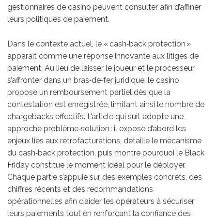
gestionnaires de casino peuvent consulter afin d’affiner
leurs politiques de paiement.
Dans le contexte actuel, le « cash‑back protection »
apparaît comme une réponse innovante aux litiges de
paiement. Au lieu de laisser le joueur et le processeur
s’affronter dans un bras‑de‑fer juridique, le casino
propose un remboursement partiel dès que la
contestation est enregistrée, limitant ainsi le nombre de
chargebacks effectifs. L’article qui suit adopte une
approche problème‑solution : il expose d’abord les
enjeux liés aux rétrofacturations, détaille le mécanisme
du cash‑back protection, puis montre pourquoi le Black
Friday constitue le moment idéal pour le déployer.
Chaque partie s’appuie sur des exemples concrets, des
chiffres récents et des recommandations
opérationnelles afin d’aider les opérateurs à sécuriser
leurs paiements tout en renforçant la confiance des