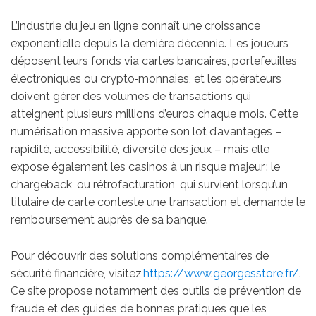
L’industrie du jeu en ligne connaît une croissance
exponentielle depuis la dernière décennie. Les joueurs
déposent leurs fonds via cartes bancaires, portefeuilles
électroniques ou crypto‑monnaies, et les opérateurs
doivent gérer des volumes de transactions qui
atteignent plusieurs millions d’euros chaque mois. Cette
numérisation massive apporte son lot d’avantages –
rapidité, accessibilité, diversité des jeux – mais elle
expose également les casinos à un risque majeur : le
chargeback, ou rétrofacturation, qui survient lorsqu’un
titulaire de carte conteste une transaction et demande le
remboursement auprès de sa banque.
Pour découvrir des solutions complémentaires de
sécurité financière, visitez
https://www.georgesstore.fr/
.
Ce site propose notamment des outils de prévention de
fraude et des guides de bonnes pratiques que les