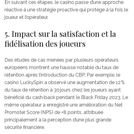
En suivant ces étapes, le casino passe d’une approche
réactive à une stratégie proactive qui protège à la fois le
joueur et l’opérateur.
5. Impact sur la satisfaction et la
fidélisation des joueurs
Des études de cas menées par plusieurs opérateurs
européens montrent une hausse notable du taux de
rétention après l’introduction du CBP. Par exemple, le
casino LuckySpin a observé une augmentation de 12 %
du taux de rétention à 30 jours chez les joueurs ayant
bénéficié du cash‑back pendant le Black Friday 2023. Le
même opérateur a enregistré une amélioration du Net
Promoter Score (NPS) de +8 points, attribuée
principalement à la perception d’une plus grande
sécurité financière.