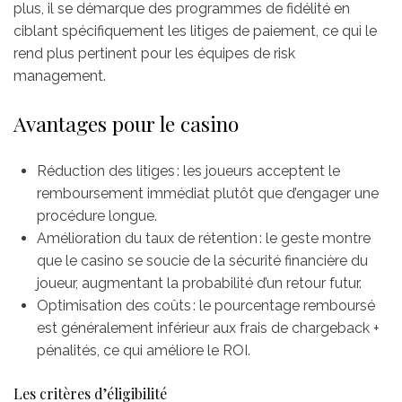
plus, il se démarque des programmes de fidélité en
ciblant spécifiquement les litiges de paiement, ce qui le
rend plus pertinent pour les équipes de risk
management.
Avantages pour le casino
Réduction des litiges : les joueurs acceptent le
remboursement immédiat plutôt que d’engager une
procédure longue.
Amélioration du taux de rétention : le geste montre
que le casino se soucie de la sécurité financière du
joueur, augmentant la probabilité d’un retour futur.
Optimisation des coûts : le pourcentage remboursé
est généralement inférieur aux frais de chargeback +
pénalités, ce qui améliore le ROI.
Les critères d’éligibilité