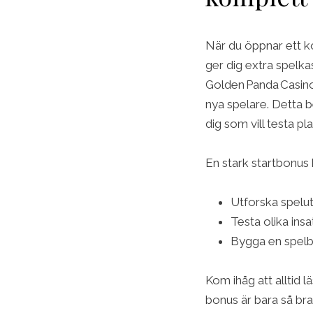
När du öppnar ett k
ger dig extra spelkas
Golden Panda Casino
nya spelare. Detta b
dig som vill testa pl
En stark startbonus h
Utforska spelut
Testa olika insa
Bygga en spelbu
Kom ihåg att alltid 
bonus är bara så br