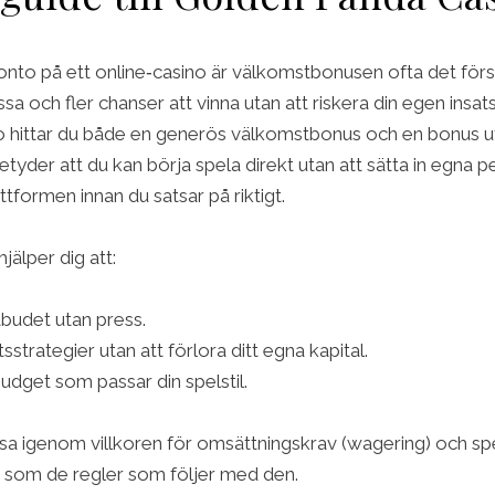
onto på ett online‑casino är välkomstbonusen ofta det för
sa och fler chanser att vinna utan att riskera din egen insats
 hittar du både en generös välkomstbonus och en bonus uta
etyder att du kan börja spela direkt utan att sätta in egna p
attformen innan du satsar på riktigt.
jälper dig att:
budet utan press.
tsstrategier utan att förlora ditt egna kapital.
dget som passar din spelstil.
läsa igenom villkoren för omsättningskrav (wagering) och spe
a som de regler som följer med den.