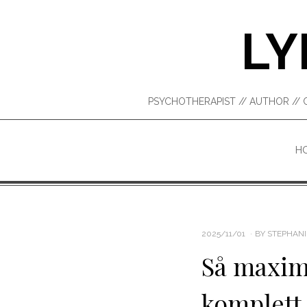
Skip
to
LY
content
PSYCHOTHERAPIST // AUTHOR // 
H
POSTED
2025/11/01
BY
STEPHANI
ON
Så maxim
komplett 