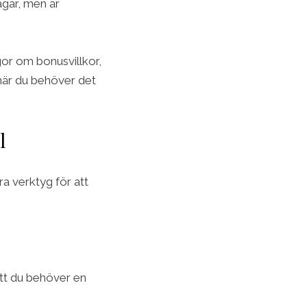
agar, men är
gor om bonusvillkor,
 när du behöver det
l
ra verktyg för att
att du behöver en