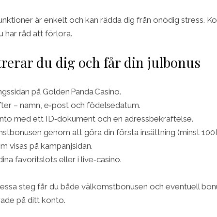
nktioner är enkelt och kan rädda dig från onödig stress. Kom
har råd att förlora.
trerar du dig och får din julbonus
ringssidan på Golden Panda Casino.
gifter – namn, e‑post och födelsedatum.
konto med ett ID‑dokument och en adressbekräftelse.
stbonusen genom att göra din första insättning (minst 100 
 visas på kampanjsidan.
ina favoritslots eller i live‑casino.
 dessa steg får du både välkomstbonusen och eventuell bonu
ade på ditt konto.