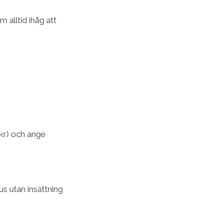
 alltid ihåg att
kr) och ange
s utan insättning