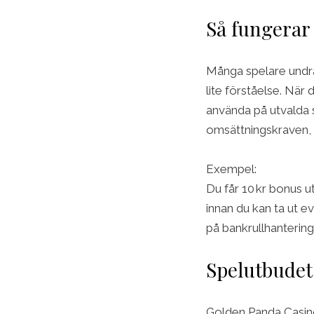
Så fungerar
Många spelare undr
lite förståelse. När 
använda på utvalda sl
omsättningskraven, 
Exempel:
Du får 10 kr bonus u
innan du kan ta ut e
på bankrullhantering
Spelutbudet 
Golden Panda Casin