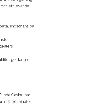
r och ett levande
rbetalningschans på
ster.
dealers.
ilitet ger längre
anda Casino har
nom 15–30 minuter,