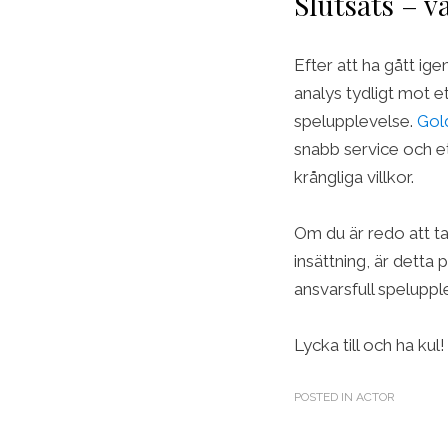
Slutsats – 
Efter att ha gått ig
analys tydligt mot e
spelupplevelse.
Gol
snabb service och et
krångliga villkor.
Om du är redo att t
insättning, är detta
ansvarsfull spelupple
Lycka till och ha kul!
POSTED IN
ACTOR