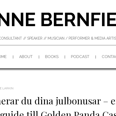
NNE BERNFI
CONSULTANT // SPEAKER // MUSICIAN / PERFORMER & MEDIA ART
OME
ABOUT
BOOKS
PODCAST
CONTA
E LARKIN
erar du dina julbonusar – 
guide till Golden Panda Ca