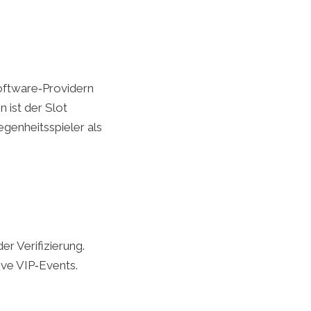
Software‑Providern
 ist der Slot
egenheitsspieler als
er Verifizierung.
ve VIP‑Events.