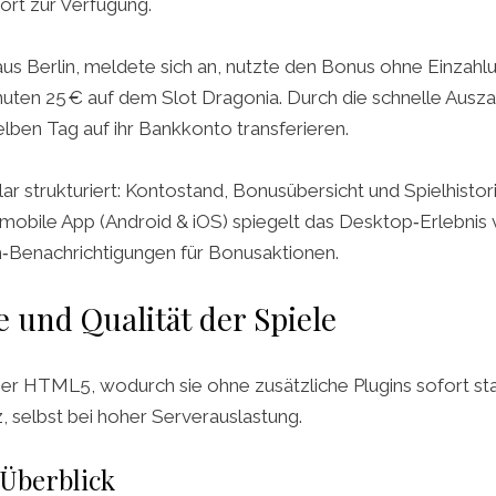
ort zur Verfügung.
aus Berlin, meldete sich an, nutzte den Bonus ohne Einzah
nuten 25 € auf dem Slot Dragonia. Durch die schnelle Ausza
lben Tag auf ihr Bankkonto transferieren.
ar strukturiert: Kontostand, Bonusübersicht und Spielhistor
e mobile App (Android & iOS) spiegelt das Desktop‑Erlebnis 
h‑Benachrichtigungen für Bonusaktionen.
 und Qualität der Spiele
ber HTML5, wodurch sie ohne zusätzliche Plugins sofort star
, selbst bei hoher Serverauslastung.
 Überblick