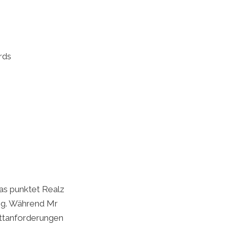
rds
as punktet Realz
ng. Während Mr
ettanforderungen