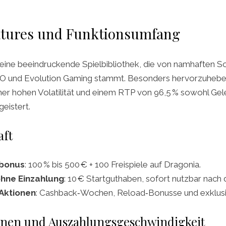
eatures und Funktionsumfang
 eine beeindruckende Spielbibliothek, die von namhaften 
GO und Evolution Gaming stammt. Besonders hervorzuheben
iner hohen Volatilität und einem RTP von 96,5 % sowohl Gel
eistert.
aft
bonus
: 100 % bis 500 € + 100 Freispiele auf Dragonia.
hne Einzahlung
: 10 € Startguthaben, sofort nutzbar nach d
Aktionen
: Cashback‑Wochen, Reload‑Bonusse und exklusi
onen und Auszahlungsgeschwindigkeit