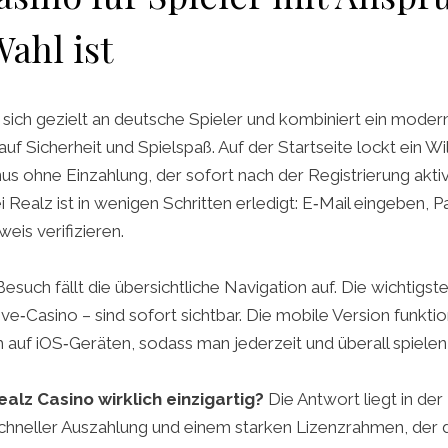
Wahl ist
t sich gezielt an deutsche Spieler und kombiniert ein moder
auf Sicherheit und Spielspaß. Auf der Startseite lockt ein
us ohne Einzahlung, der sofort nach der Registrierung akti
i Realz ist in wenigen Schritten erledigt: E‑Mail eingeben,
weis verifizieren.
such fällt die übersichtliche Navigation auf. Die wichtigst
ive‑Casino – sind sofort sichtbar. Die mobile Version funktio
h auf iOS‑Geräten, sodass man jederzeit und überall spielen
lz Casino wirklich einzigartig?
Die Antwort liegt in de
chneller Auszahlung und einem starken Lizenzrahmen, der 