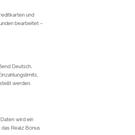
reditkarten und
unden bearbeitet –
eßend Deutsch.
inzahlungslimits,
stellt werden.
 Daten wird ein
eht das Realz Bonus