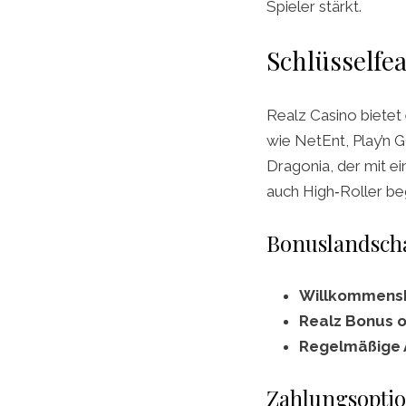
Spieler stärkt.
Schlüssel­f
Realz Casino bietet
wie NetEnt, Play’n 
Dragonia, der mit e
auch High‑Roller beg
Bonuslandsch
Willkommens
Realz Bonus o
Regelmäßige 
Zahlungsopti