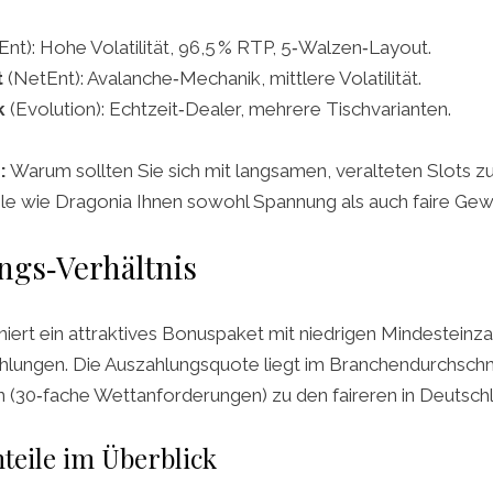
nt): Hohe Volatilität, 96,5 % RTP, 5‑Walzen‑Layout.
t
(NetEnt): Avalanche‑Mechanik, mittlere Volatilität.
k
(Evolution): Echtzeit‑Dealer, mehrere Tischvarianten.
:
Warum sollten Sie sich mit langsamen, veralteten Slots z
e wie Dragonia Ihnen sowohl Spannung als auch faire Gew
ngs‑Verhältnis
iert ein attraktives Bonuspaket mit niedrigen Mindest­einza
hlungen. Die Auszahlungsquote liegt im Branchendurchschn
30‑fache Wettanforderungen) zu den faireren in Deutschl
teile im Überblick