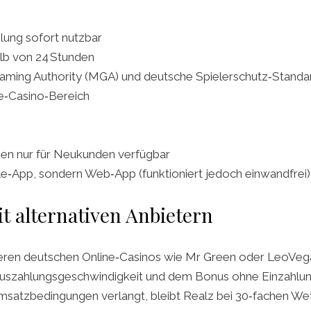
lung sofort nutzbar
alb von 24 Stunden
Gaming Authority (MGA) und deutsche Spielerschutz‑Standa
e‑Casino‑Bereich
nen nur für Neukunden verfügbar
le‑App, sondern Web‑App (funktioniert jedoch einwandfrei)
t alternativen Anbietern
deren deutschen Online‑Casinos wie Mr Green oder LeoVeg
Auszahlungsgeschwindigkeit und dem Bonus ohne Einzahlu
msatzbedingungen verlangt, bleibt Realz bei 30‑fachen W