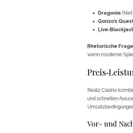
Dragonia
(NetE
Gonzo’s Ques
Live‑Blackjac
Rhetorische Frage
wenn moderne Spiel
Preis‑Leistu
Realz Casino kombin
und schnellen Ausza
Umsatzbedingungen (
Vor- und Nach