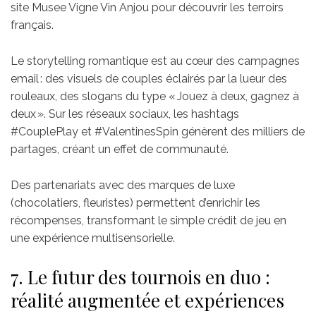
site Musee Vigne Vin Anjou pour découvrir les terroirs
français.
Le storytelling romantique est au cœur des campagnes
email : des visuels de couples éclairés par la lueur des
rouleaux, des slogans du type « Jouez à deux, gagnez à
deux ». Sur les réseaux sociaux, les hashtags
#CouplePlay et #ValentinesSpin génèrent des milliers de
partages, créant un effet de communauté.
Des partenariats avec des marques de luxe
(chocolatiers, fleuristes) permettent d’enrichir les
récompenses, transformant le simple crédit de jeu en
une expérience multisensorielle.
7. Le futur des tournois en duo :
réalité augmentée et expériences