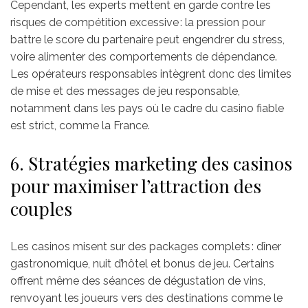
Cependant, les experts mettent en garde contre les
risques de compétition excessive : la pression pour
battre le score du partenaire peut engendrer du stress,
voire alimenter des comportements de dépendance.
Les opérateurs responsables intègrent donc des limites
de mise et des messages de jeu responsable,
notamment dans les pays où le cadre du casino fiable
est strict, comme la France.
6. Stratégies marketing des casinos
pour maximiser l’attraction des
couples
Les casinos misent sur des packages complets : dîner
gastronomique, nuit d’hôtel et bonus de jeu. Certains
offrent même des séances de dégustation de vins,
renvoyant les joueurs vers des destinations comme le