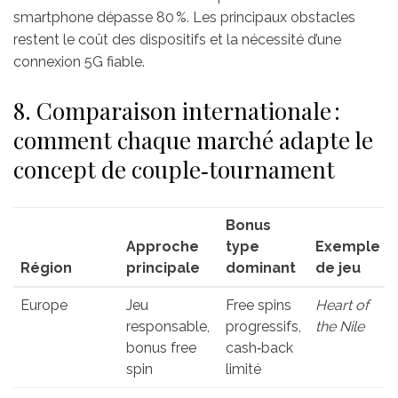
smartphone dépasse 80 %. Les principaux obstacles
restent le coût des dispositifs et la nécessité d’une
connexion 5G fiable.
8. Comparaison internationale :
comment chaque marché adapte le
concept de couple‑tournament
Bonus
Approche
type
Exemple
Région
principale
dominant
de jeu
Europe
Jeu
Free spins
Heart of
responsable,
progressifs,
the Nile
bonus free
cash‑back
spin
limité