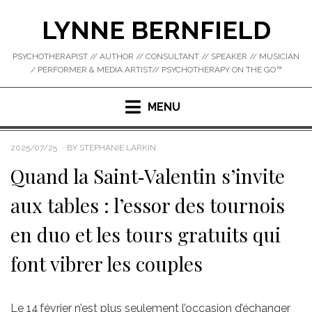
Skip
LYNNE BERNFIELD
to
content
PSYCHOTHERAPIST // AUTHOR // CONSULTANT // SPEAKER // MUSICIAN
/ PERFORMER & MEDIA ARTIST// PSYCHOTHERAPY ON THE GO™
MENU
POSTED
2025/07/25
BY
STEPHANIE LARKIN
ON
Quand la Saint‑Valentin s’invite
aux tables : l’essor des tournois
en duo et les tours gratuits qui
font vibrer les couples
Le 14 février n’est plus seulement l’occasion d’échanger