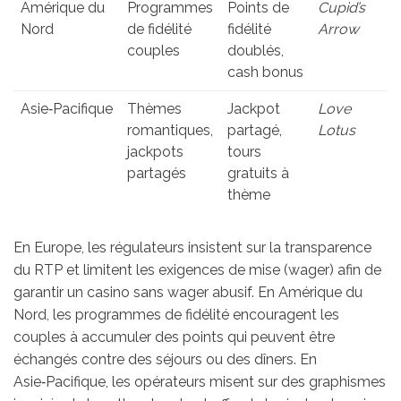
Amérique du
Programmes
Points de
Cupid’s
Nord
de fidélité
fidélité
Arrow
couples
doublés,
cash bonus
Asie‑Pacifique
Thèmes
Jackpot
Love
romantiques,
partagé,
Lotus
jackpots
tours
partagés
gratuits à
thème
En Europe, les régulateurs insistent sur la transparence
du RTP et limitent les exigences de mise (wager) afin de
garantir un casino sans wager abusif. En Amérique du
Nord, les programmes de fidélité encouragent les
couples à accumuler des points qui peuvent être
échangés contre des séjours ou des dîners. En
Asie‑Pacifique, les opérateurs misent sur des graphismes