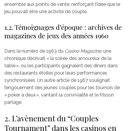
ensemble aux points de vente, renforçant l’idée que le
jeu pouvait être une activité de couple.
1.2. Témoignages d’époque : archives de
magazines de jeux des années 1960
Dans le numéro de 1963 du
Casino Magazine
, une
chronique décrivait « la soirée des amoureux de la
table », où les participants gagnaient des dîners dans
des restaurants étoilés pour leurs performances
synchronisées. Un autre article de 1967 soulignait
l’engouement des jeunes couples pour les tournois de
« poker à deux », vantant la convivialité et le frisson
partagé.
2. L’avènement du “Couples
Tournament” dans les casinos en