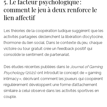
5. Le facteur psychologique :
comment le jeu à deux renforce le
lien affectif
Les théories de la coopération ludique suggèrent que les
activités partagées déclenchent la libération d’ocytocine,
l’hormone du lien social. Dans le contexte du jeu, chaque
victoire ou tour gratuit crée un feedback positif qui
consolide le sentiment de partenariat.
Des études récentes publiées dans le
Journal of Gaming
Psychology
(2021) ont introduit le concept de « gaming
intimacy », décrivant comment les joueurs qui coopèrent
régulièrement développent une forme d’attachement
similaire à celui observé dans les activités sportives en
couple.