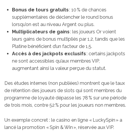
Bonus de tours gratuits
: 10 % de chances
supplémentaires de déclencher le round bonus
lorsqu’on est au niveau Argent ou plus.
Multiplicateurs de gains
: les joueurs Or voient
leurs gains de bonus multipliés par 1,2, tandis que les
Platine bénéficient d’un facteur de 1,5.
Accès à des jackpots exclusifs
: certains jackpots
ne sont accessibles qu’aux membres VIP,
augmentant ainsi la valeur perçue du statut.
Des études internes (non publiées) montrent que le taux
de rétention des joueurs de slots qui sont membres du
programme de loyauté dépasse les 78 % sur une période
de trois mois, contre 52 % pour les joueurs non membres.
Un exemple concret : le casino en ligne « LuckySpin » a
lancé la promotion « Spin & Win », réservée aux VIP.