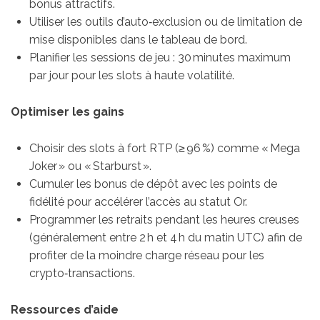
bonus attractifs.
Utiliser les outils d’auto‑exclusion ou de limitation de
mise disponibles dans le tableau de bord.
Planifier les sessions de jeu : 30 minutes maximum
par jour pour les slots à haute volatilité.
Optimiser les gains
Choisir des slots à fort RTP (≥ 96 %) comme « Mega
Joker » ou « Starburst ».
Cumuler les bonus de dépôt avec les points de
fidélité pour accélérer l’accès au statut Or.
Programmer les retraits pendant les heures creuses
(généralement entre 2 h et 4 h du matin UTC) afin de
profiter de la moindre charge réseau pour les
crypto‑transactions.
Ressources d’aide