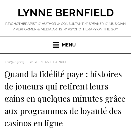
Skip
LYNNE BERNFIELD
to
content
PSYCHOTHERAPIST // AUTHOR // CONSULTANT // SPEAKER // MUSICIAN
/ PERFORMER & MEDIA ARTIST// PSYCHOTHERAPY ON THE GO™
MENU
POSTED
2025/09/09
BY
STEPHANIE LARKIN
ON
Quand la fidélité paye : histoires
de joueurs qui retirent leurs
gains en quelques minutes grâce
aux programmes de loyauté des
casinos en ligne