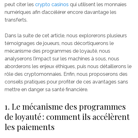
peut citer les
crypto casinos
qui utilisent les monnaies
numériques afin d’accélérer encore davantage les
transferts.
Dans la suite de cet article, nous explorerons plusieurs
témoignages de joueurs, nous décortiquerons le
mécanisme des programmes de loyauté, nous
analyserons l’impact sur les machines à sous, nous
aborderons les enjeux éthiques, puis nous détaillerons le
rôle des cryptomonnaies. Enfin, nous proposerons des
conseils pratiques pour profiter de ces avantages sans
mettre en danger sa santé financière.
1. Le mécanisme des programmes
de loyauté : comment ils accélèrent
les paiements