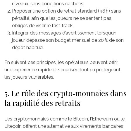
niveaux, sans conditions cachées.
Proposer une option de retrait standard (48 h) sans
pénalité, afin que les joueurs ne se sentent pas
obligés de viser le fast‑track.
Intégrer des messages d’avertissement lorsqu’un
joueur dépasse son budget mensuel de 20 % de son
dépôt habituel.
En suivant ces principes, les opérateurs peuvent offrir
une expérience rapide et sécurisée tout en protégeant
les joueurs vulnérables.
5. Le rôle des crypto‑monnaies dans
la rapidité des retraits
Les cryptomonnaies comme le Bitcoin, l’Ethereum ou le
Litecoin offrent une alternative aux virements bancaires