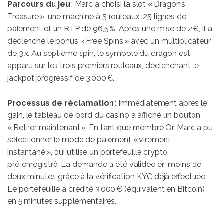
Parcours du jeu
: Marc a choisi la slot « Dragon’s
Treasure », une machine à 5 rouleaux, 25 lignes de
paiement et un RTP de 96,5 %. Après une mise de 2 €, il a
déclenché le bonus « Free Spins » avec un multiplicateur
de 3 x. Au septième spin, le symbole du dragon est
apparu sur les trois premiers rouleaux, déclenchant le
jackpot progressif de 3 000 €.
Processus de réclamation
: Immédiatement après le
gain, le tableau de bord du casino a affiché un bouton
« Retirer maintenant ». En tant que membre Or, Marc a pu
sélectionner le mode de paiement « virement
instantané », qui utilise un portefeuille crypto
pré‑enregistré. La demande a été validée en moins de
deux minutes grâce à la vérification KYC déjà effectuée.
Le portefeuille a crédité 3 000 € (équivalent en Bitcoin)
en 5 minutes supplémentaires.