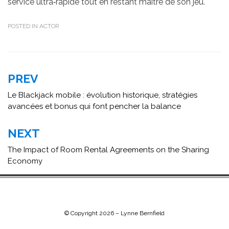
service ultra‑rapide tout en restant maître de son jeu.
POSTED IN
ACTOR
Post
PREV
navigation
Le Blackjack mobile : évolution historique, stratégies
avancées et bonus qui font pencher la balance
NEXT
The Impact of Room Rental Agreements on the Sharing
Economy
© Copyright 2026 –
Lynne Bernfield
Chip Life Theme by
TutorialChip
⋅
Powered by
WordPress