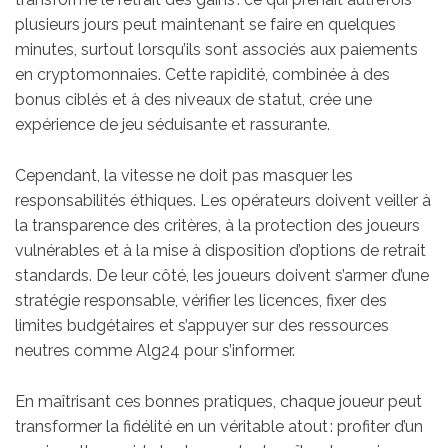
plusieurs jours peut maintenant se faire en quelques
minutes, surtout lorsqu’ils sont associés aux paiements
en cryptomonnaies. Cette rapidité, combinée à des
bonus ciblés et à des niveaux de statut, crée une
expérience de jeu séduisante et rassurante.
Cependant, la vitesse ne doit pas masquer les
responsabilités éthiques. Les opérateurs doivent veiller à
la transparence des critères, à la protection des joueurs
vulnérables et à la mise à disposition d’options de retrait
standards. De leur côté, les joueurs doivent s’armer d’une
stratégie responsable, vérifier les licences, fixer des
limites budgétaires et s’appuyer sur des ressources
neutres comme Alg24 pour s’informer.
En maîtrisant ces bonnes pratiques, chaque joueur peut
transformer la fidélité en un véritable atout : profiter d’un