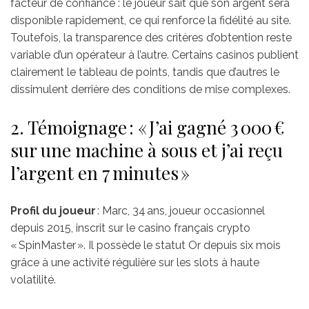
facteur de confiance : le joueur sait que son argent sera
disponible rapidement, ce qui renforce la fidélité au site.
Toutefois, la transparence des critères d’obtention reste
variable d’un opérateur à l’autre. Certains casinos publient
clairement le tableau de points, tandis que d’autres le
dissimulent derrière des conditions de mise complexes.
2. Témoignage : « J’ai gagné 3 000 €
sur une machine à sous et j’ai reçu
l’argent en 7 minutes »
Profil du joueur
: Marc, 34 ans, joueur occasionnel
depuis 2015, inscrit sur le casino français crypto
« SpinMaster ». Il possède le statut Or depuis six mois
grâce à une activité régulière sur les slots à haute
volatilité.