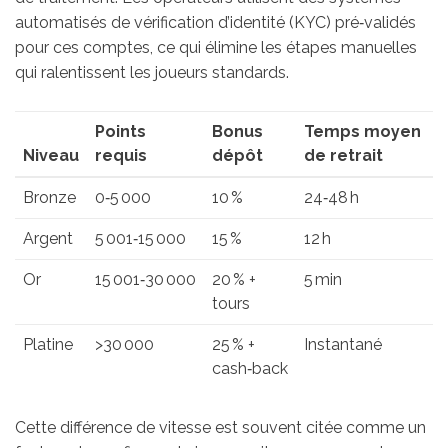
automatisés de vérification d’identité (KYC) pré‑validés
pour ces comptes, ce qui élimine les étapes manuelles
qui ralentissent les joueurs standards.
Points
Bonus
Temps moyen
Niveau
requis
dépôt
de retrait
Bronze
0‑5 000
10 %
24‑48 h
Argent
5 001‑15 000
15 %
12 h
Or
15 001‑30 000
20 % +
5 min
tours
Platine
>30 000
25 % +
Instantané
cash‑back
Cette différence de vitesse est souvent citée comme un