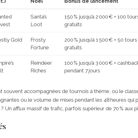
t.)
Noël
Bonus de lancement
unted
Santa’s
150 % jusqu’à 2 000 € + 100 tour
vest
Loot
gratuits
stly Gold
Frosty
200 % jusqu’à 1 500 € + 50 tours
Fortune
gratuits
pire’s
Reindeer
100 % jusqu’à 3 000 € + cashbac
lt
Riches
pendant 7 jours
t souvent accompagnées de tournois à thème, où le classe
gnantes ou le volume de mises pendant les 48 heures qui 
t ? Un afflux massif de trafic, parfois supérieur de 70 % aux p
és