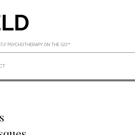
ELD
IST// PSYCHOTHERAPY ON THE GO™
CT
s
isques