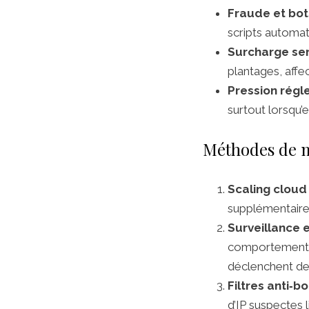
Fraude et bot
scripts automat
Surcharge se
plantages, affect
Pression régl
surtout lorsqu’
Méthodes de m
Scaling cloud
supplémentaires
Surveillance 
comportements a
déclenchent de
Filtres anti‑bo
d’IP suspectes l