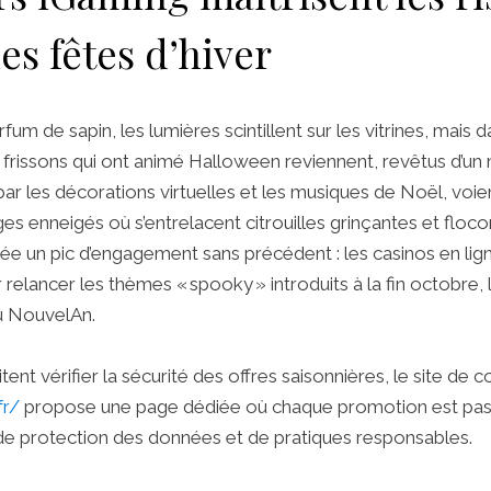
es fêtes d’hiver
rfum de sapin, les lumières scintillent sur les vitrines, mais 
frissons qui ont animé Halloween reviennent, revêtus d’un
 par les décorations virtuelles et les musiques de Noël, voie
es enneigés où s’entrelacent citrouilles grinçantes et flocon
e un pic d’engagement sans précédent : les casinos en lign
 relancer les thèmes « spooky » introduits à la fin octobre, 
u Nouvel An.
tent vérifier la sécurité des offres saisonnières, le site de
fr/
propose une page dédiée où chaque promotion est pass
 de protection des données et de pratiques responsables.