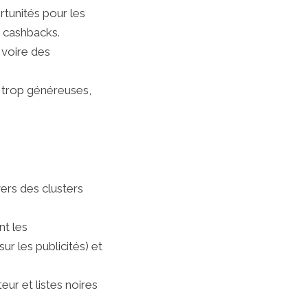
tunités pour les
s cashbacks.
 voire des
s trop généreuses,
ers des clusters
nt les
 les publicités) et
ur et listes noires