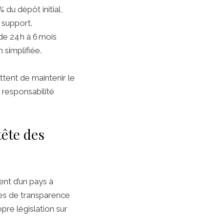
 du dépôt initial,
 support.
de 24 h à 6 mois
 simplifiée.
ttent de maintenir le
a responsabilité
tête des
ent d’un pays à
nces de transparence
pre législation sur