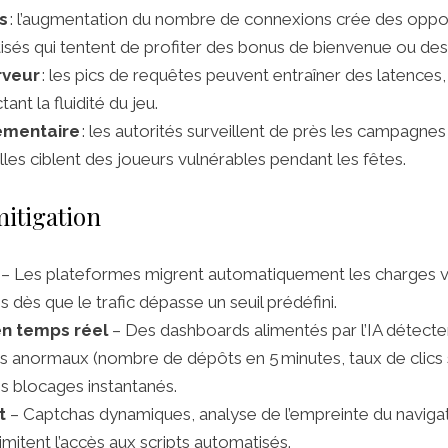
s
: l’augmentation du nombre de connexions crée des oppor
isés qui tentent de profiter des bonus de bienvenue ou de
rveur
: les pics de requêtes peuvent entraîner des latences,
ant la fluidité du jeu.
ementaire
: les autorités surveillent de près les campagne
elles ciblent des joueurs vulnérables pendant les fêtes.
itigation
– Les plateformes migrent automatiquement les charges v
 dès que le trafic dépasse un seuil prédéfini.
en temps réel
– Des dashboards alimentés par l’IA détecte
normaux (nombre de dépôts en 5 minutes, taux de clics sur
s blocages instantanés.
t
– Captchas dynamiques, analyse de l’empreinte du navigate
imitent l’accès aux scripts automatisés.