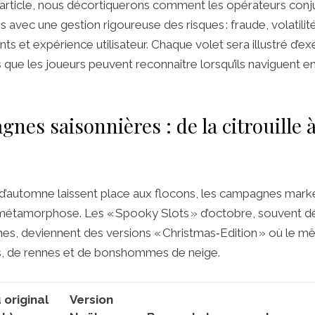
 article, nous décortiquerons comment les opérateurs conju
 avec une gestion rigoureuse des risques : fraude, volatilit
ts et expérience utilisateur. Chaque volet sera illustré d’
que les joueurs peuvent reconnaître lorsqu’ils naviguent en
gnes saisonnières : de la citrouille à
s d’automne laissent place aux flocons, les campagnes mark
 métamorphose. Les « Spooky Slots » d’octobre, souvent d
ânes, deviennent des versions « Christmas‑Edition » où le
s, de rennes et de bonshommes de neige.
 original
Version