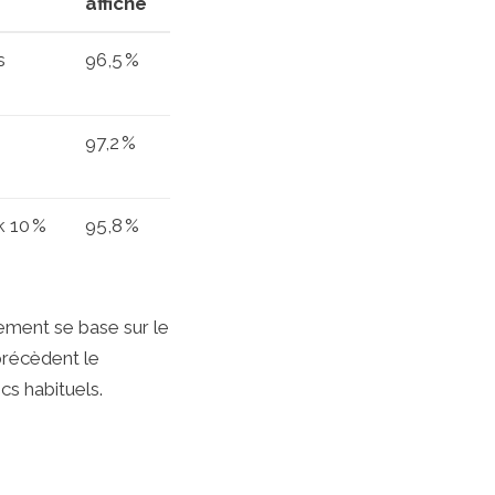
affiché
s
96,5 %
97,2 %
k 10 %
95,8 %
ment se base sur le
précèdent le
ics habituels.