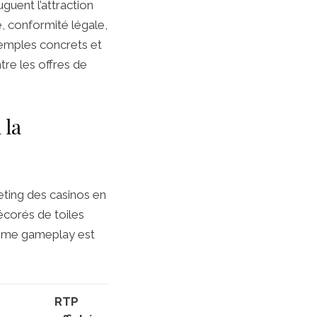
guent l’attraction
é, conformité légale,
exemples concrets et
tre les offres de
 la
eting des casinos en
écorés de toiles
 même gameplay est
RTP