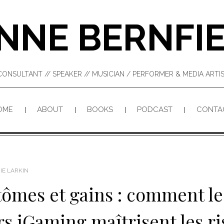
NNE BERNFI
CONSULTANT // SPEAKER // MUSICIAN / PERFORMER & MEDIA ART
OME
ABOUT
BOOKS
PODCAST
CONTA
IE LARKIN
tômes et gains : comment le
s iGaming maîtrisent les r