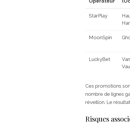
Opérateur
(Oc
StarPlay
Ha
Har
MoonSpin
Gho
LuckyBet
Vam
Vau
Ces promotions son
nombre de lignes ga
réveillon. Le résulta
Risques associ