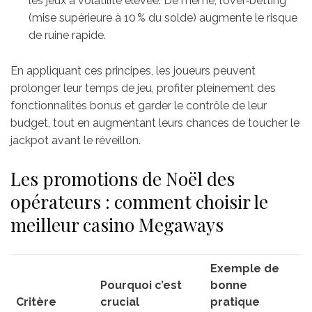
les jeux à volatilité élevée. De même, l’over‑betting
(mise supérieure à 10 % du solde) augmente le risque
de ruine rapide.
En appliquant ces principes, les joueurs peuvent
prolonger leur temps de jeu, profiter pleinement des
fonctionnalités bonus et garder le contrôle de leur
budget, tout en augmentant leurs chances de toucher le
jackpot avant le réveillon.
Les promotions de Noël des
opérateurs : comment choisir le
meilleur casino Megaways
Exemple de
Pourquoi c’est
bonne
Critère
crucial
pratique