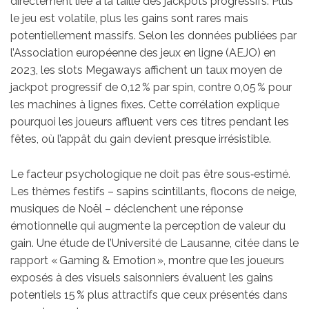
directement liée à la taille des jackpots progressifs. Plus
le jeu est volatile, plus les gains sont rares mais
potentiellement massifs. Selon les données publiées par
l’Association européenne des jeux en ligne (AEJO) en
2023, les slots Megaways affichent un taux moyen de
jackpot progressif de 0,12 % par spin, contre 0,05 % pour
les machines à lignes fixes. Cette corrélation explique
pourquoi les joueurs affluent vers ces titres pendant les
fêtes, où l’appât du gain devient presque irrésistible.
Le facteur psychologique ne doit pas être sous‑estimé.
Les thèmes festifs – sapins scintillants, flocons de neige,
musiques de Noël – déclenchent une réponse
émotionnelle qui augmente la perception de valeur du
gain. Une étude de l’Université de Lausanne, citée dans le
rapport « Gaming & Emotion », montre que les joueurs
exposés à des visuels saisonniers évaluent les gains
potentiels 15 % plus attractifs que ceux présentés dans