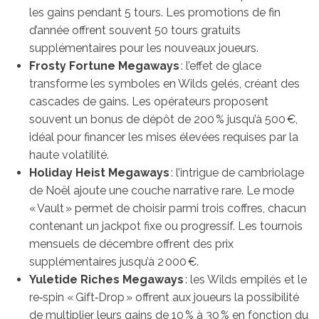
les gains pendant 5 tours. Les promotions de fin
d’année offrent souvent 50 tours gratuits
supplémentaires pour les nouveaux joueurs.
Frosty Fortune Megaways
: l’effet de glace
transforme les symboles en Wilds gelés, créant des
cascades de gains. Les opérateurs proposent
souvent un bonus de dépôt de 200 % jusqu’à 500 €,
idéal pour financer les mises élevées requises par la
haute volatilité.
Holiday Heist Megaways
: l’intrigue de cambriolage
de Noël ajoute une couche narrative rare. Le mode
« Vault » permet de choisir parmi trois coffres, chacun
contenant un jackpot fixe ou progressif. Les tournois
mensuels de décembre offrent des prix
supplémentaires jusqu’à 2 000 €.
Yuletide Riches Megaways
: les Wilds empilés et le
re‑spin « Gift‑Drop » offrent aux joueurs la possibilité
de multiplier leurs gains de 10 % à 30 % en fonction du