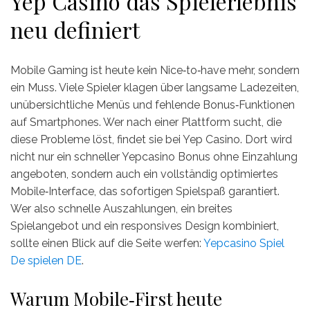
Yep Casino das Spielerlebnis
neu definiert
Mobile Gaming ist heute kein Nice‑to‑have mehr, sondern
ein Muss. Viele Spieler klagen über langsame Ladezeiten,
unübersichtliche Menüs und fehlende Bonus‑Funktionen
auf Smartphones. Wer nach einer Plattform sucht, die
diese Probleme löst, findet sie bei Yep Casino. Dort wird
nicht nur ein schneller Yepcasino Bonus ohne Einzahlung
angeboten, sondern auch ein vollständig optimiertes
Mobile‑Interface, das sofortigen Spielspaß garantiert.
Wer also schnelle Auszahlungen, ein breites
Spielangebot und ein responsives Design kombiniert,
sollte einen Blick auf die Seite werfen:
Yepcasino Spiel
De spielen DE
.
Warum Mobile‑First heute