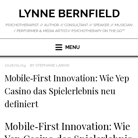
Skip
LYNNE BERNFIELD
to
content
PSYCHOTHERAPIST // AUTHOR // CONSULTANT // SPEAKER // MUSICIAN
/ PERFORMER & MEDIA ARTIST// PSYCHOTHERAPY ON THE GO™
MENU
POSTED
2026/01/04
BY
STEPHANIE LARKIN
ON
Mobile‑First Innovation: Wie Yep
Casino das Spielerlebnis neu
definiert
Mobile‑First Innovation: Wie