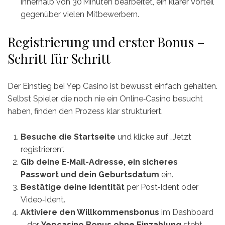
innerhalb von 30 Minuten bearbeitet, ein klarer Vorteil
gegenüber vielen Mitbewerbern.
Registrierung und erster Bonus –
Schritt für Schritt
Der Einstieg bei Yep Casino ist bewusst einfach gehalten.
Selbst Spieler, die noch nie ein Online‑Casino besucht
haben, finden den Prozess klar strukturiert.
Besuche die Startseite
und klicke auf „Jetzt
registrieren“.
Gib deine E‑Mail-Adresse, ein sicheres
Passwort und dein Geburtsdatum
ein.
Bestätige deine Identität
per Post‑Ident oder
Video‑Ident.
Aktiviere den Willkommensbonus
im Dashboard
– der
Yepcasino Bonus ohne Einzahlung
steht