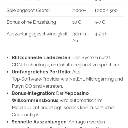
Spielangebot (Slots)
2 000+
1 200‑1 500
Bonus ohne Einzahlung
10 €
5‑7 €
Auszahlungsgeschwindigkeit
30 min –
4‑24 h
2 h
Blitzschnelle Ladezeiten
: Das System nutzt
CDN‑Technologie, um Inhalte regional zu speichern.
Umfangreiches Portfolio
: Alle
Top‑Software‑Provider wie NetEnt, Microgaming und
Play’n GO sind vertreten.
Bonus‑Integration
: Der
Yepcasino
Willkommensbonus
wird automatisch im
Mobile‑Client angezeigt, sodass kein zusätzlicher
Code nötig ist.
Schnelle Auszahlungen
: Anfragen werden