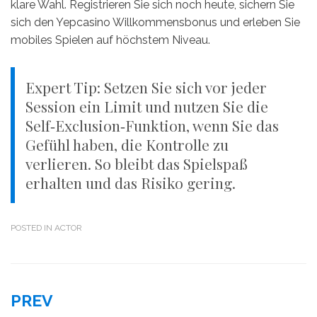
klare Wahl. Registrieren Sie sich noch heute, sichern Sie
sich den Yepcasino Willkommensbonus und erleben Sie
mobiles Spielen auf höchstem Niveau.
Expert Tip: Setzen Sie sich vor jeder
Session ein Limit und nutzen Sie die
Self‑Exclusion‑Funktion, wenn Sie das
Gefühl haben, die Kontrolle zu
verlieren. So bleibt das Spielspaß
erhalten und das Risiko gering.
POSTED IN
ACTOR
Post
PREV