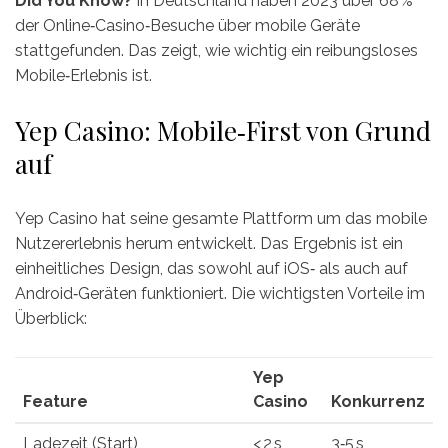
Did You Know?
In Deutschland haben 2023 über 68 %
der Online‑Casino‑Besuche über mobile Geräte
stattgefunden. Das zeigt, wie wichtig ein reibungsloses
Mobile‑Erlebnis ist.
Yep Casino: Mobile‑First von Grund
auf
Yep Casino hat seine gesamte Plattform um das mobile
Nutzererlebnis herum entwickelt. Das Ergebnis ist ein
einheitliches Design, das sowohl auf iOS‑ als auch auf
Android‑Geräten funktioniert. Die wichtigsten Vorteile im
Überblick:
Yep
Feature
Casino
Konkurrenz
Ladezeit (Start)
< 2 s
3‑5 s