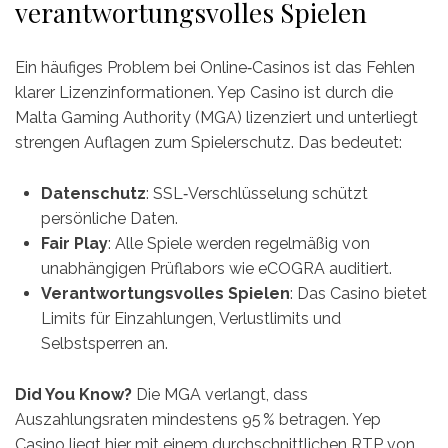
verantwortungsvolles Spielen
Ein häufiges Problem bei Online‑Casinos ist das Fehlen
klarer Lizenzinformationen. Yep Casino ist durch die
Malta Gaming Authority (MGA) lizenziert und unterliegt
strengen Auflagen zum Spielerschutz. Das bedeutet:
Datenschutz
: SSL‑Verschlüsselung schützt
persönliche Daten.
Fair Play
: Alle Spiele werden regelmäßig von
unabhängigen Prüflabors wie eCOGRA auditiert.
Verantwortungsvolles Spielen
: Das Casino bietet
Limits für Einzahlungen, Verlustlimits und
Selbstsperren an.
Did You Know?
Die MGA verlangt, dass
Auszahlungsraten mindestens 95 % betragen. Yep
Casino liegt hier mit einem durchschnittlichen RTP von