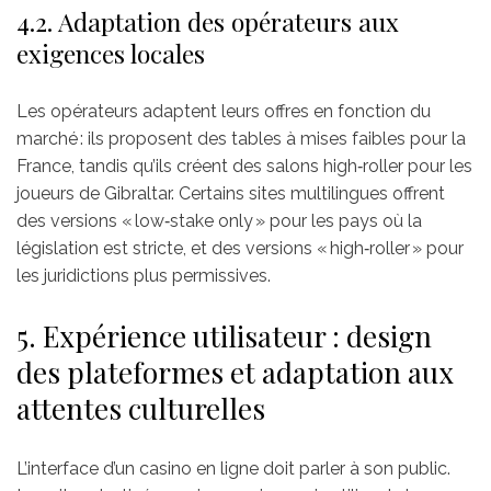
4.2. Adaptation des opérateurs aux
exigences locales
Les opérateurs adaptent leurs offres en fonction du
marché : ils proposent des tables à mises faibles pour la
France, tandis qu’ils créent des salons high‑roller pour les
joueurs de Gibraltar. Certains sites multilingues offrent
des versions « low‑stake only » pour les pays où la
législation est stricte, et des versions « high‑roller » pour
les juridictions plus permissives.
5. Expérience utilisateur : design
des plateformes et adaptation aux
attentes culturelles
L’interface d’un casino en ligne doit parler à son public.