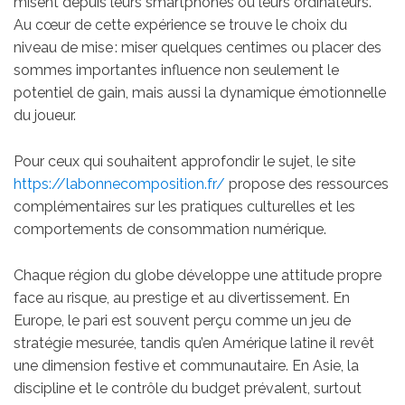
misent depuis leurs smartphones ou leurs ordinateurs.
Au cœur de cette expérience se trouve le choix du
niveau de mise : miser quelques centimes ou placer des
sommes importantes influence non seulement le
potentiel de gain, mais aussi la dynamique émotionnelle
du joueur.
Pour ceux qui souhaitent approfondir le sujet, le site
https://labonnecomposition.fr/
propose des ressources
complémentaires sur les pratiques culturelles et les
comportements de consommation numérique.
Chaque région du globe développe une attitude propre
face au risque, au prestige et au divertissement. En
Europe, le pari est souvent perçu comme un jeu de
stratégie mesurée, tandis qu’en Amérique latine il revêt
une dimension festive et communautaire. En Asie, la
discipline et le contrôle du budget prévalent, surtout