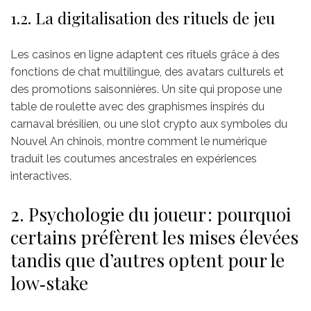
1.2. La digitalisation des rituels de jeu
Les casinos en ligne adaptent ces rituels grâce à des
fonctions de chat multilingue, des avatars culturels et
des promotions saisonnières. Un site qui propose une
table de roulette avec des graphismes inspirés du
carnaval brésilien, ou une slot crypto aux symboles du
Nouvel An chinois, montre comment le numérique
traduit les coutumes ancestrales en expériences
interactives.
2. Psychologie du joueur : pourquoi
certains préfèrent les mises élevées
tandis que d’autres optent pour le
low‑stake