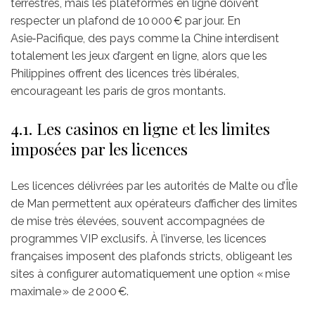
terrestres, mais les plateformes en ligne doivent
respecter un plafond de 10 000 € par jour. En
Asie‑Pacifique, des pays comme la Chine interdisent
totalement les jeux d’argent en ligne, alors que les
Philippines offrent des licences très libérales,
encourageant les paris de gros montants.
4.1. Les casinos en ligne et les limites
imposées par les licences
Les licences délivrées par les autorités de Malte ou d’Île
de Man permettent aux opérateurs d’afficher des limites
de mise très élevées, souvent accompagnées de
programmes VIP exclusifs. À l’inverse, les licences
françaises imposent des plafonds stricts, obligeant les
sites à configurer automatiquement une option « mise
maximale » de 2 000 €.