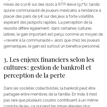
mises de 0,10 € sur des slots à RTP élevé (97 %), tandis
qu’une communauté de joueurs mexicains a tendance à
placer des paris de 5 € sur des jeux à forte volatilité,
espérant des jackpots rapides. La perception de la
réussite diffère également : dans certaines cultures
latines, le gain important est perçu comme un moyen de
« revenir à la communauté », alors que chez les joueurs
germaniques, le gain est surtout un bénéfice personnel.
3. Les enjeux financiers selon les
cultures : gestion de bankroll et
perception de la perte
Dans les sociétés collectivistes, la bankroll peut être
partagée entre membres de la famille. En Inde, il n’est
pas rare que plusieurs cousins contribuent à un même
compte de jeu, ce qui rend les mises élevées plus