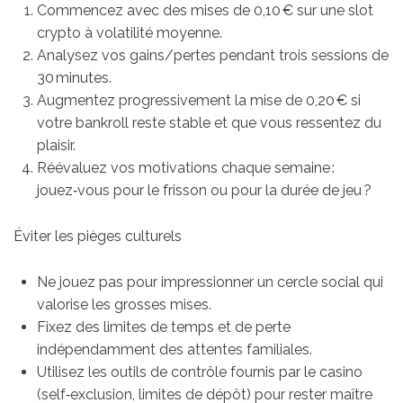
Commencez avec des mises de 0,10 € sur une slot
crypto à volatilité moyenne.
Analysez vos gains/pertes pendant trois sessions de
30 minutes.
Augmentez progressivement la mise de 0,20 € si
votre bankroll reste stable et que vous ressentez du
plaisir.
Réévaluez vos motivations chaque semaine :
jouez‑vous pour le frisson ou pour la durée de jeu ?
Éviter les pièges culturels
Ne jouez pas pour impressionner un cercle social qui
valorise les grosses mises.
Fixez des limites de temps et de perte
indépendamment des attentes familiales.
Utilisez les outils de contrôle fournis par le casino
(self‑exclusion, limites de dépôt) pour rester maître