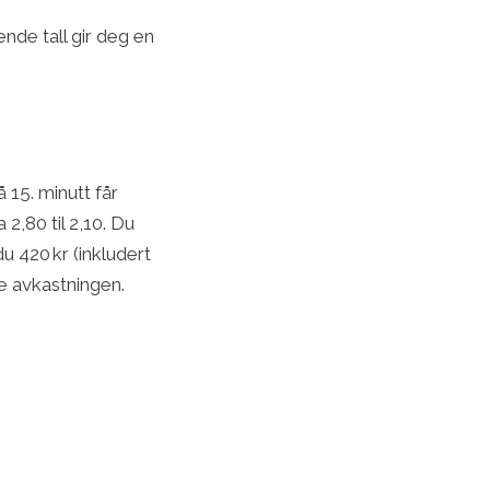
nde tall gir deg en
15. minutt får
2,80 til 2,10. Du
u 420 kr (inkludert
re avkastningen.