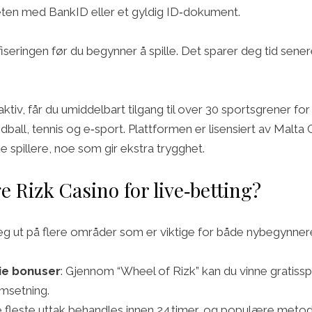
eten med BankID eller et gyldig ID‑dokument.
fiseringen før du begynner å spille. Det sparer deg tid senere
ktiv, får du umiddelbart tilgang til over 30 sportsgrener for 
åndball, tennis og e‑sport. Plattformen er lisensiert av Malt
ke spillere, noe som gir ekstra trygghet.
e Rizk Casino for live‑betting?
seg ut på flere områder som er viktige for både nybegynnere
ie bonuser
: Gjennom “Wheel of Rizk” kan du vinne gratissp
msetning.
e fleste uttak behandles innen 24 timer, og populære meto