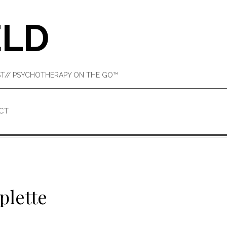
ELD
IST// PSYCHOTHERAPY ON THE GO™
CT
plette