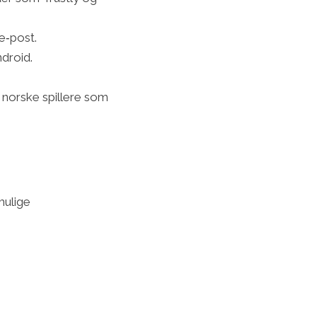
e‑post.
droid.
r norske spillere som
mulige