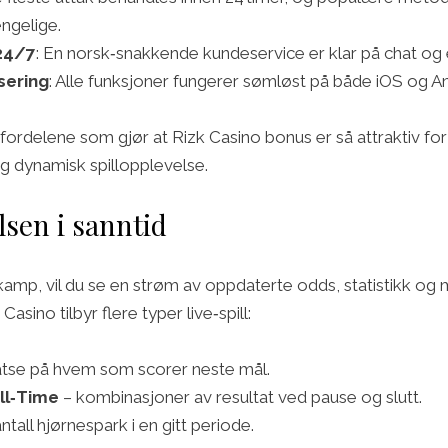
engelige.
24/7
: En norsk‑snakkende kundeservice er klar på chat og 
sering
: Alle funksjoner fungerer sømløst på både iOS og An
fordelene som gjør at Rizk Casino bonus er så attraktiv fo
og dynamisk spillopplevelse.
lsen i sanntid
kamp, vil du se en strøm av oppdaterte odds, statistikk og 
 Casino tilbyr flere typer live‑spill:
atse på hvem som scorer neste mål.
ll‑Time
– kombinasjoner av resultat ved pause og slutt.
ntall hjørnespark i en gitt periode.