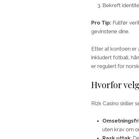
Bekreft identit
Pro Tip:
Fullfør veri
gevinstene dine.
Etter at kontoen er a
inkludert fotball, h
er regulert for nors
Hvorfor velg
Rizk Casino skiller 
Omsetningsfr
uten krav om o
Rask uttak
: D