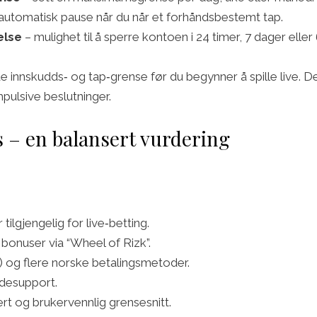
automatisk pause når du når et forhåndsbestemt tap.
else
– mulighet til å sperre kontoen i 24 timer, 7 dager elle
e innskudds‑ og tap‑grense før du begynner å spille live. De
pulsive beslutninger.
s – en balansert vurdering
tilgjengelig for live‑betting.
bonuser via “Wheel of Rizk”.
t) og flere norske betalingsmetoder.
desupport.
rt og brukervennlig grensesnitt.