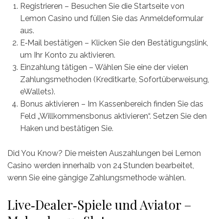
Registrieren – Besuchen Sie die Startseite von
Lemon Casino und füllen Sie das Anmeldeformular
aus.
E‑Mail bestätigen – Klicken Sie den Bestätigungslink,
um Ihr Konto zu aktivieren.
Einzahlung tätigen – Wählen Sie eine der vielen
Zahlungsmethoden (Kreditkarte, Sofortüberweisung,
eWallets).
Bonus aktivieren – Im Kassenbereich finden Sie das
Feld „Willkommensbonus aktivieren“. Setzen Sie den
Haken und bestätigen Sie.
Did You Know? Die meisten Auszahlungen bei Lemon
Casino werden innerhalb von 24 Stunden bearbeitet,
wenn Sie eine gängige Zahlungsmethode wählen.
Live‑Dealer‑Spiele und Aviator –