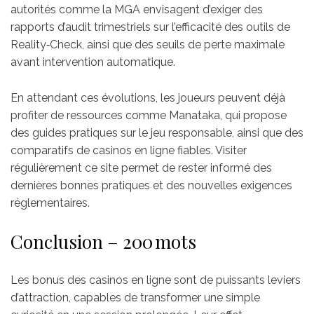
autorités comme la MGA envisagent d’exiger des
rapports d’audit trimestriels sur l’efficacité des outils de
Reality‑Check, ainsi que des seuils de perte maximale
avant intervention automatique.
En attendant ces évolutions, les joueurs peuvent déjà
profiter de ressources comme Manataka, qui propose
des guides pratiques sur le jeu responsable, ainsi que des
comparatifs de casinos en ligne fiables. Visiter
régulièrement ce site permet de rester informé des
dernières bonnes pratiques et des nouvelles exigences
réglementaires.
Conclusion – 200 mots
Les bonus des casinos en ligne sont de puissants leviers
d’attraction, capables de transformer une simple