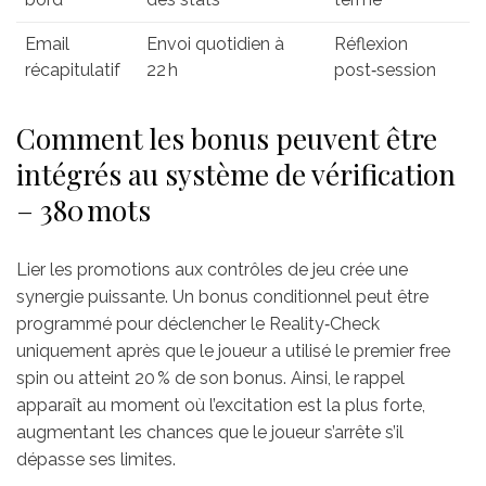
Email
Envoi quotidien à
Réflexion
récapitulatif
22 h
post‑session
Comment les bonus peuvent être
intégrés au système de vérification
– 380 mots
Lier les promotions aux contrôles de jeu crée une
synergie puissante. Un bonus conditionnel peut être
programmé pour déclencher le Reality‑Check
uniquement après que le joueur a utilisé le premier free
spin ou atteint 20 % de son bonus. Ainsi, le rappel
apparaît au moment où l’excitation est la plus forte,
augmentant les chances que le joueur s’arrête s’il
dépasse ses limites.