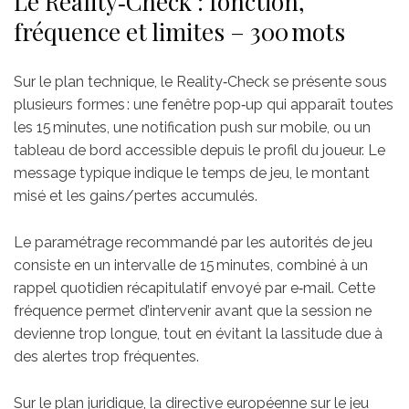
Le Reality‑Check : fonction,
fréquence et limites – 300 mots
Sur le plan technique, le Reality‑Check se présente sous
plusieurs formes : une fenêtre pop‑up qui apparaît toutes
les 15 minutes, une notification push sur mobile, ou un
tableau de bord accessible depuis le profil du joueur. Le
message typique indique le temps de jeu, le montant
misé et les gains/pertes accumulés.
Le paramétrage recommandé par les autorités de jeu
consiste en un intervalle de 15 minutes, combiné à un
rappel quotidien récapitulatif envoyé par e‑mail. Cette
fréquence permet d’intervenir avant que la session ne
devienne trop longue, tout en évitant la lassitude due à
des alertes trop fréquentes.
Sur le plan juridique, la directive européenne sur le jeu