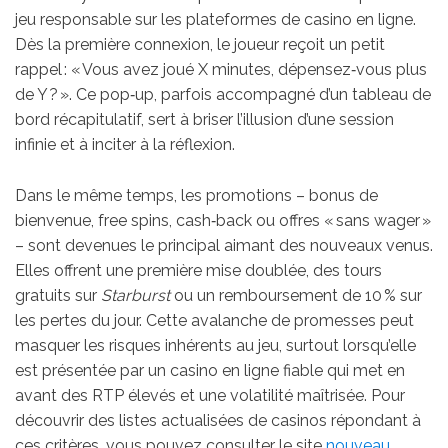
jeu responsable sur les plateformes de casino en ligne.
Dès la première connexion, le joueur reçoit un petit
rappel : « Vous avez joué X minutes, dépensez‑vous plus
de Y ? ». Ce pop‑up, parfois accompagné d’un tableau de
bord récapitulatif, sert à briser l’illusion d’une session
infinie et à inciter à la réflexion.
Dans le même temps, les promotions – bonus de
bienvenue, free spins, cash‑back ou offres « sans wager »
– sont devenues le principal aimant des nouveaux venus.
Elles offrent une première mise doublée, des tours
gratuits sur
Starburst
ou un remboursement de 10 % sur
les pertes du jour. Cette avalanche de promesses peut
masquer les risques inhérents au jeu, surtout lorsqu’elle
est présentée par un casino en ligne fiable qui met en
avant des RTP élevés et une volatilité maîtrisée. Pour
découvrir des listes actualisées de casinos répondant à
ces critères, vous pouvez consulter le site
nouveau