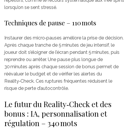
répétitifs, comme le recours systématique aux free spins
lorsqu’on se sent stressé.
Techniques de pause – 110 mots
Instaurer des micro‑pauses améliore la prise de décision.
Après chaque tranche de 5 minutes de jeu intensif, le
joueur doit s’éloigner de l’écran pendant 5 minutes, puis
reprendre ou arrêter. Une pause plus longue de
30 minutes après chaque session de bonus permet de
réévaluer le budget et de vérifier les alertes du
Reality‑Check. Ces ruptures fréquentes réduisent le
risque de perte d’autocontrôle.
Le futur du Reality‑Check et des
bonus : IA, personnalisation et
régulation – 340 mots