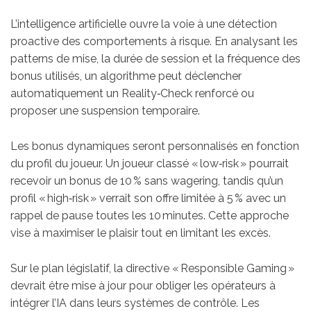
L’intelligence artificielle ouvre la voie à une détection
proactive des comportements à risque. En analysant les
patterns de mise, la durée de session et la fréquence des
bonus utilisés, un algorithme peut déclencher
automatiquement un Reality‑Check renforcé ou
proposer une suspension temporaire.
Les bonus dynamiques seront personnalisés en fonction
du profil du joueur. Un joueur classé « low‑risk » pourrait
recevoir un bonus de 10 % sans wagering, tandis qu’un
profil « high‑risk » verrait son offre limitée à 5 % avec un
rappel de pause toutes les 10 minutes. Cette approche
vise à maximiser le plaisir tout en limitant les excès.
Sur le plan législatif, la directive « Responsible Gaming »
devrait être mise à jour pour obliger les opérateurs à
intégrer l’IA dans leurs systèmes de contrôle. Les