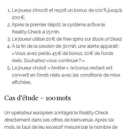
Le joueur s’inscrit et reçoit un bonus de 100 % jusqu’à
200 €.
Après le premier dépôt, le système active le
Reality‑Check à 15 min.
Le joueur utilise 20 € de free spins sur
Book of Dead
.
À la fin de la session de 30 min, une alerte apparaît :
« Vous avez perdu 45 € de bonus, 10 € de fonds
réels. Souhaitez‑vous continuer ? ».
Le joueur choisit « Arrêter », le bonus restant est
converti en fonds réels avec les conditions de mise
affichées.
Cas d’étude – 100 mots
Un opérateur européen a intégré le Reality‑Check
directement dans ses offres de bienvenue. Après six
mois, le taux de jeu excessif mesuré par le nombre de