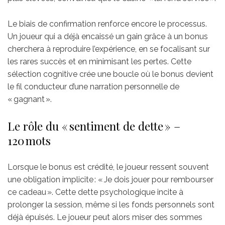
Le biais de confirmation renforce encore le processus.
Un joueur qui a déjà encaissé un gain grâce à un bonus
cherchera à reproduire l’expérience, en se focalisant sur
les rares succès et en minimisant les pertes. Cette
sélection cognitive crée une boucle où le bonus devient
le fil conducteur d’une narration personnelle de
« gagnant ».
Le rôle du « sentiment de dette » –
120 mots
Lorsque le bonus est crédité, le joueur ressent souvent
une obligation implicite : « Je dois jouer pour rembourser
ce cadeau ». Cette dette psychologique incite à
prolonger la session, même si les fonds personnels sont
déjà épuisés. Le joueur peut alors miser des sommes