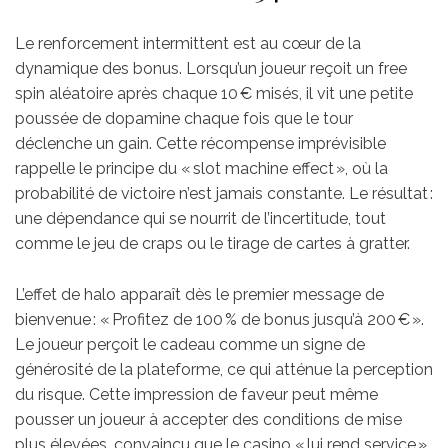
Le renforcement intermittent est au cœur de la
dynamique des bonus. Lorsqu’un joueur reçoit un free
spin aléatoire après chaque 10 € misés, il vit une petite
poussée de dopamine chaque fois que le tour
déclenche un gain. Cette récompense imprévisible
rappelle le principe du « slot machine effect », où la
probabilité de victoire n’est jamais constante. Le résultat :
une dépendance qui se nourrit de l’incertitude, tout
comme le jeu de craps ou le tirage de cartes à gratter.
L’effet de halo apparaît dès le premier message de
bienvenue : « Profitez de 100 % de bonus jusqu’à 200 € ».
Le joueur perçoit le cadeau comme un signe de
générosité de la plateforme, ce qui atténue la perception
du risque. Cette impression de faveur peut même
pousser un joueur à accepter des conditions de mise
plus élevées, convaincu que le casino « lui rend service ».