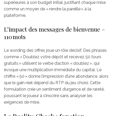
supérieures à son budget initial, justifiant chaque mise
comme un moyen de « rendre la pareille » à la
plateforme.
L’impact des messages de bienvenue –
110 mots
Le wording des offres joue un rôle décisif. Des phrases
comme « Doublez votre dépôt et recevez 50 tours
gratuits » utilisent le verbe d’action « doublez », qui
évoque une multiplication immédiate du capital. Le
chiffre « 50 » donne l’impression d’une abondance, alors
que le gain réel dépend du RTP du jeu choisi. Cette
formulation crée un sentiment d’urgence et de rareté,
poussant le joueur à s’inscrire sans analyser les
exigences de mise.