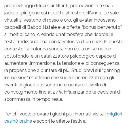
propri villaggi di luci scintillanti, promozioni a tema e
jackpot più generosi rispetto al resto dell’anno. Le sale
virtuali si vestono di rosso e oro, gli avatar indossano
cappelli di Babbo Natale e le offerte “bonus benvenuto”
si moltiplicano, creando un’atmosfera che ricorda le
feste tradizionali ma con la velocità di un click. In questo
contesto, la colonna sonora non è più un semplice
sottofondo: è un catalizzatore psicologico capace di
aumentare l’immersione, la tensione e, di conseguenza,
la propensione a puntare di più. Studi brevi sul “gaming
immersion” mostrano che suoni sincronizzati con gli
eventi di gioco possono incrementare il livello di
coinvolgimento fino al 27 %, influenzando le decisioni di
scommessa in tempo reale.
Per chi vuole provare i giochi più rinomati, visita i
migliori
casinò online
e scopri le offerte festive.