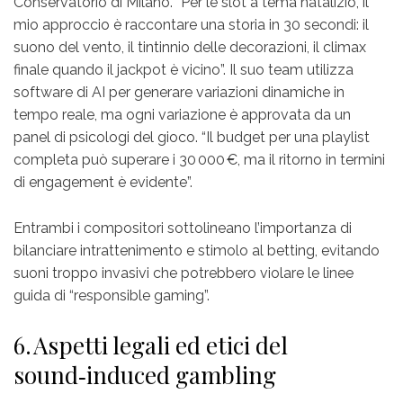
Conservatorio di Milano. “Per le slot a tema natalizio, il
mio approccio è raccontare una storia in 30 secondi: il
suono del vento, il tintinnio delle decorazioni, il climax
finale quando il jackpot è vicino”. Il suo team utilizza
software di AI per generare variazioni dinamiche in
tempo reale, ma ogni variazione è approvata da un
panel di psicologi del gioco. “Il budget per una playlist
completa può superare i 30 000 €, ma il ritorno in termini
di engagement è evidente”.
Entrambi i compositori sottolineano l’importanza di
bilanciare intrattenimento e stimolo al betting, evitando
suoni troppo invasivi che potrebbero violare le linee
guida di “responsible gaming”.
6. Aspetti legali ed etici del
sound‑induced gambling