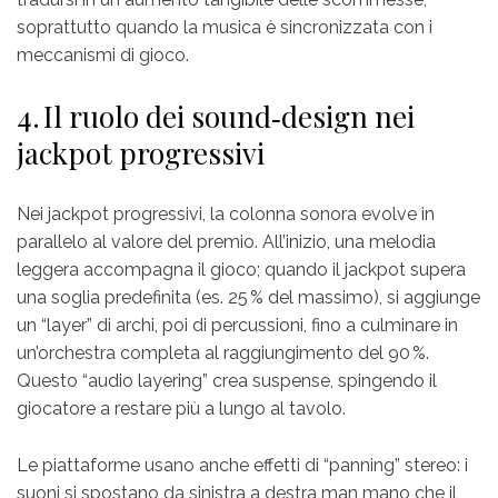
soprattutto quando la musica è sincronizzata con i
meccanismi di gioco.
4. Il ruolo dei sound‑design nei
jackpot progressivi
Nei jackpot progressivi, la colonna sonora evolve in
parallelo al valore del premio. All’inizio, una melodia
leggera accompagna il gioco; quando il jackpot supera
una soglia predefinita (es. 25 % del massimo), si aggiunge
un “layer” di archi, poi di percussioni, fino a culminare in
un’orchestra completa al raggiungimento del 90 %.
Questo “audio layering” crea suspense, spingendo il
giocatore a restare più a lungo al tavolo.
Le piattaforme usano anche effetti di “panning” stereo: i
suoni si spostano da sinistra a destra man mano che il