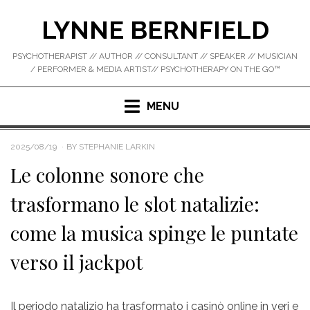
Skip
LYNNE BERNFIELD
to
content
PSYCHOTHERAPIST // AUTHOR // CONSULTANT // SPEAKER // MUSICIAN
/ PERFORMER & MEDIA ARTIST// PSYCHOTHERAPY ON THE GO™
MENU
POSTED
2025/08/19
BY
STEPHANIE LARKIN
ON
Le colonne sonore che
trasformano le slot natalizie:
come la musica spinge le puntate
verso il jackpot
Il periodo natalizio ha trasformato i casinò online in veri e