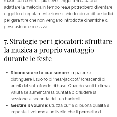
music con controlli più severi. Algoritmi capaci di
adattare la melodia in tempo reale potrebbero diventare
oggetto di regolamentazione, richiedendo audit periodici
per garantire che non vengano introdotte dinamiche di
persuasione eccessiva.
7. Strategie per i giocatori: sfruttare
la musica a proprio vantaggio
durante le feste
Riconoscere le cue sonore
: imparare a
distinguere il suono di “near‑jackpot” (crescendi di
archi) dal sottofondo di base. Quando senti il climax,
valuta se aumentare la puntata o chiudere la
sessione, a seconda del tuo bankroll.
Gestire il volume
: utilizza cuffie di buona qualità e
imposta il volume a un livello che ti permetta di