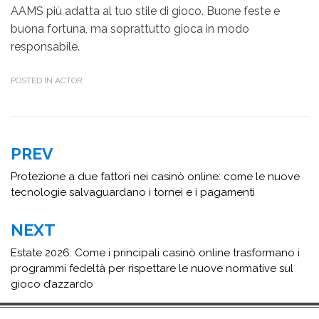
AAMS più adatta al tuo stile di gioco. Buone feste e
buona fortuna, ma soprattutto gioca in modo
responsabile.
POSTED IN
ACTOR
Post
PREV
navigation
Protezione a due fattori nei casinò online: come le nuove
tecnologie salvaguardano i tornei e i pagamenti
NEXT
Estate 2026: Come i principali casinò online trasformano i
programmi fedeltà per rispettare le nuove normative sul
gioco d’azzardo