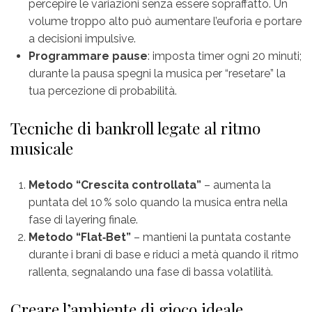
percepire le variazioni senza essere sopraffatto. Un
volume troppo alto può aumentare l’euforia e portare
a decisioni impulsive.
Programmare pause
: imposta timer ogni 20 minuti;
durante la pausa spegni la musica per “resetare” la
tua percezione di probabilità.
Tecniche di bankroll legate al ritmo
musicale
Metodo “Crescita controllata”
– aumenta la
puntata del 10 % solo quando la musica entra nella
fase di layering finale.
Metodo “Flat‑Bet”
– mantieni la puntata costante
durante i brani di base e riduci a metà quando il ritmo
rallenta, segnalando una fase di bassa volatilità.
Creare l’ambiente di gioco ideale