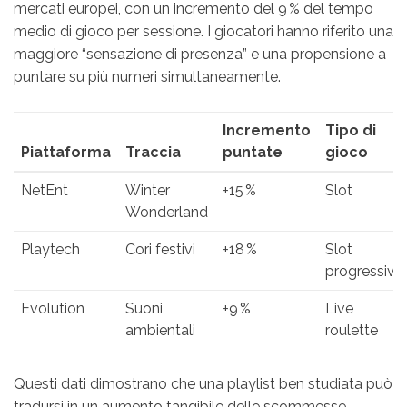
mercati europei, con un incremento del 9 % del tempo
medio di gioco per sessione. I giocatori hanno riferito una
maggiore “sensazione di presenza” e una propensione a
puntare su più numeri simultaneamente.
Incremento
Tipo di
Piattaforma
Traccia
puntate
gioco
NetEnt
Winter
+15 %
Slot
Wonderland
Playtech
Cori festivi
+18 %
Slot
progressiva
Evolution
Suoni
+9 %
Live
ambientali
roulette
Questi dati dimostrano che una playlist ben studiata può
tradursi in un aumento tangibile delle scommesse,