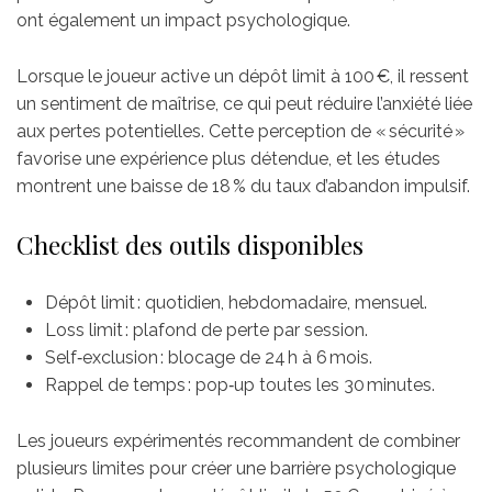
ont également un impact psychologique.
Lorsque le joueur active un dépôt limit à 100 €, il ressent
un sentiment de maîtrise, ce qui peut réduire l’anxiété liée
aux pertes potentielles. Cette perception de « sécurité »
favorise une expérience plus détendue, et les études
montrent une baisse de 18 % du taux d’abandon impulsif.
Checklist des outils disponibles
Dépôt limit : quotidien, hebdomadaire, mensuel.
Loss limit : plafond de perte par session.
Self‑exclusion : blocage de 24 h à 6 mois.
Rappel de temps : pop‑up toutes les 30 minutes.
Les joueurs expérimentés recommandent de combiner
plusieurs limites pour créer une barrière psychologique