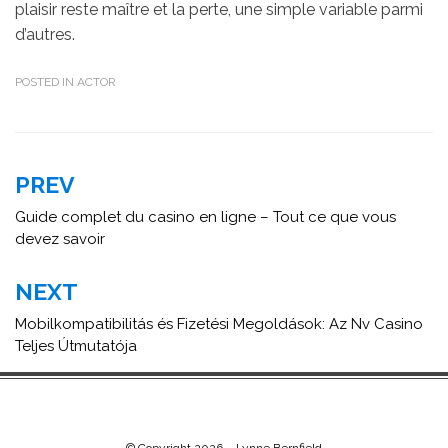
plaisir reste maître et la perte, une simple variable parmi
d’autres.
POSTED IN
ACTOR
Post
PREV
navigation
Guide complet du casino en ligne – Tout ce que vous
devez savoir
NEXT
Mobilkompatibilitás és Fizetési Megoldások: Az Nv Casino
Teljes Útmutatója