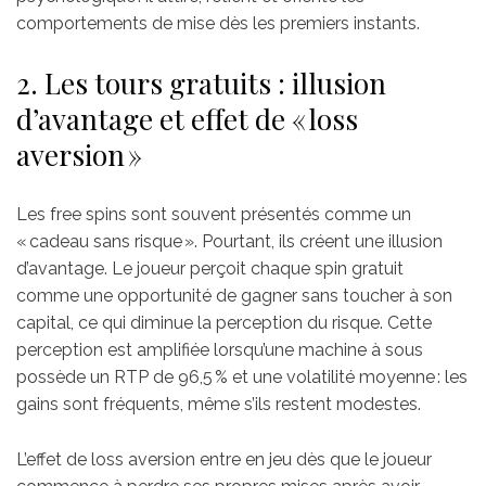
comportements de mise dès les premiers instants.
2. Les tours gratuits : illusion
d’avantage et effet de « loss
aversion »
Les free spins sont souvent présentés comme un
« cadeau sans risque ». Pourtant, ils créent une illusion
d’avantage. Le joueur perçoit chaque spin gratuit
comme une opportunité de gagner sans toucher à son
capital, ce qui diminue la perception du risque. Cette
perception est amplifiée lorsqu’une machine à sous
possède un RTP de 96,5 % et une volatilité moyenne : les
gains sont fréquents, même s’ils restent modestes.
L’effet de loss aversion entre en jeu dès que le joueur