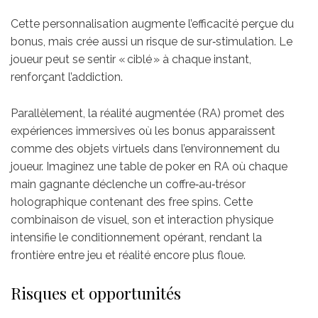
Cette personnalisation augmente l’efficacité perçue du
bonus, mais crée aussi un risque de sur‑stimulation. Le
joueur peut se sentir « ciblé » à chaque instant,
renforçant l’addiction.
Parallèlement, la réalité augmentée (RA) promet des
expériences immersives où les bonus apparaissent
comme des objets virtuels dans l’environnement du
joueur. Imaginez une table de poker en RA où chaque
main gagnante déclenche un coffre‑au‑trésor
holographique contenant des free spins. Cette
combinaison de visuel, son et interaction physique
intensifie le conditionnement opérant, rendant la
frontière entre jeu et réalité encore plus floue.
Risques et opportunités