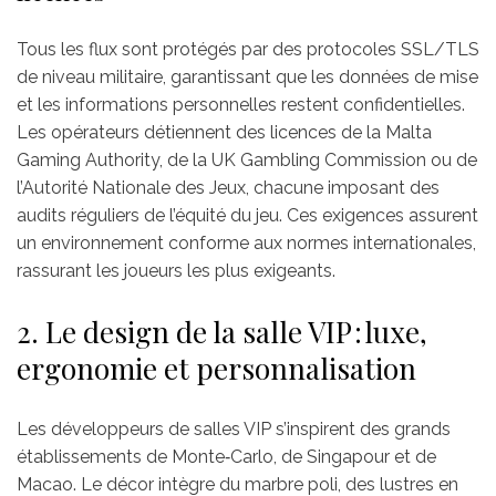
Tous les flux sont protégés par des protocoles SSL/TLS
de niveau militaire, garantissant que les données de mise
et les informations personnelles restent confidentielles.
Les opérateurs détiennent des licences de la Malta
Gaming Authority, de la UK Gambling Commission ou de
l’Autorité Nationale des Jeux, chacune imposant des
audits réguliers de l’équité du jeu. Ces exigences assurent
un environnement conforme aux normes internationales,
rassurant les joueurs les plus exigeants.
2. Le design de la salle VIP : luxe,
ergonomie et personnalisation
Les développeurs de salles VIP s’inspirent des grands
établissements de Monte‑Carlo, de Singapour et de
Macao. Le décor intègre du marbre poli, des lustres en