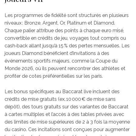
Les programmes de fidélité sont structurés en plusieurs
niveaux : Bronze, Argent, Or, Platinum et Diamond.
Chaque palier attribue des points à chaque euro misé,
convertible en crédits de jeu, voyages tout compris ou
cash‑back allant jusqu’à 15 % des pertes mensuelles. Les
joueurs Diamond bénéficient d’invitations à des
événements sportifs majeurs, comme la Coupe du
Monde 2026, où ils peuvent rencontrer des athlètes et
profiter de cotes préférentielles sur les paris.
Les bonus spécifiques au Baccarat live incluent des
crédits de mise gratuits (ex. 10 000 € de mise sans
dépôt), des tours gratuits sur des variantes de Baccarat
à cartes multiples et l’accès à des tables privées avec
des limites de mise supérieures de 2 à 3 fois la moyenne
du casino. Ces incitations sont conçues pour augmenter