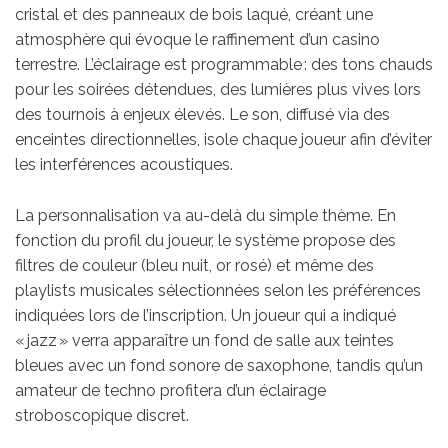
cristal et des panneaux de bois laqué, créant une
atmosphère qui évoque le raffinement d’un casino
terrestre. L’éclairage est programmable : des tons chauds
pour les soirées détendues, des lumières plus vives lors
des tournois à enjeux élevés. Le son, diffusé via des
enceintes directionnelles, isole chaque joueur afin d’éviter
les interférences acoustiques.
La personnalisation va au-delà du simple thème. En
fonction du profil du joueur, le système propose des
filtres de couleur (bleu nuit, or rosé) et même des
playlists musicales sélectionnées selon les préférences
indiquées lors de l’inscription. Un joueur qui a indiqué
« jazz » verra apparaître un fond de salle aux teintes
bleues avec un fond sonore de saxophone, tandis qu’un
amateur de techno profitera d’un éclairage
stroboscopique discret.