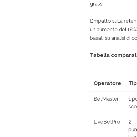
grass.
L’impatto sulla rete
un aumento del 18 % 
basati su analisi di
Tabella comparati
Operatore
Tip
BetMaster
1 p
sc
LiveBetPro
2
pun