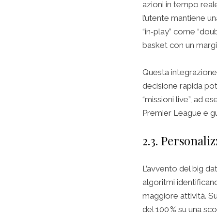
azioni in tempo real
l’utente mantiene una
“in‑play” come “doub
basket con un margine
Questa integrazione 
decisione rapida po
“missioni live”, ad 
Premier League e gu
2.3. Personali
L’avvento del big da
algoritmi identifica
maggiore attività. S
del 100 % su una sco