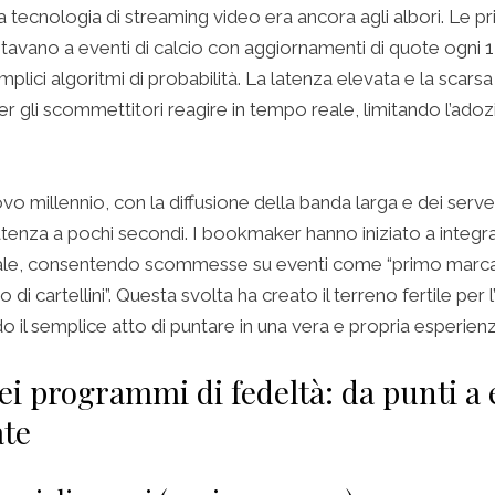
a tecnologia di streaming video era ancora agli albori. Le 
limitavano a eventi di calcio con aggiornamenti di quote ogni 1
lici algoritmi di probabilità. La latenza elevata e la scarsa
per gli scommettitori reagire in tempo reale, limitando l’ado
uovo millennio, con la diffusione della banda larga e dei serve
latenza a pochi secondi. I bookmaker hanno iniziato a integra
eale, consentendo scommesse su eventi come “primo marcat
 di cartellini”. Questa svolta ha creato il terreno fertile per 
 il semplice atto di puntare in una vera e propria esperienza
dei programmi di fedeltà: da punti a
ate