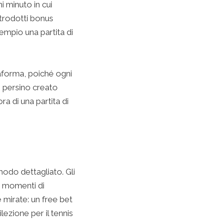
i minuto in cui
ntrodotti bonus
empio una partita di
taforma, poiché ogni
 persino creato
a di una partita di
odo dettagliato. Gli
 e momenti di
 mirate: un free bet
ezione per il tennis