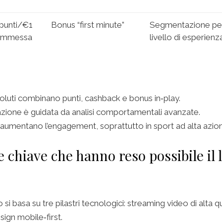
 punti/€1
Bonus “first minute”
Segmentazione pe
ommessa
livello di esperienz
luti combinano punti, cashback e bonus in‑play.
zione è guidata da analisi comportamentali avanzate.
e aumentano l’engagement, soprattutto in sport ad alta azio
e chiave che hanno reso possibile il l
o si basa su tre pilastri tecnologici: streaming video di alta qu
ign mobile‑first.