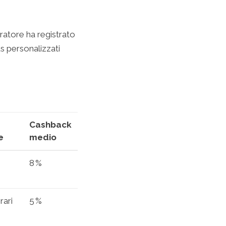
ratore ha registrato
s personalizzati
Cashback
e
medio
8 %
rari
5 %