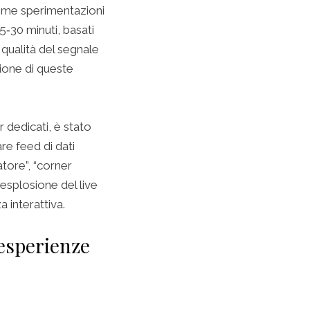
prime sperimentazioni
5‑30 minuti, basati
 qualità del segnale
zione di queste
r dedicati, è stato
re feed di dati
ore”, “corner
l’esplosione del live
 interattiva.
 esperienze