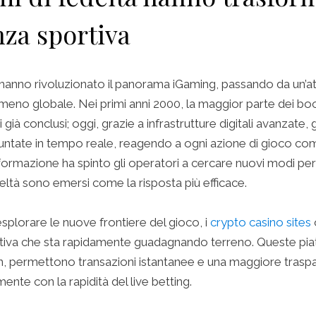
nza sportiva
anno rivoluzionato il panorama iGaming, passando da un’att
meno globale. Nei primi anni 2000, la maggior parte dei bo
 già conclusi; oggi, grazie a infrastrutture digitali avanzate,
ntate in tempo reale, reagendo a ogni azione di gioco com
rmazione ha spinto gli operatori a cercare nuovi modi per tr
eltà sono emersi come la risposta più efficace.
esplorare le nuove frontiere del gioco, i
crypto casino sites
vativa che sta rapidamente guadagnando terreno. Queste pi
n, permettono transazioni istantanee e una maggiore trasp
ente con la rapidità del live betting.