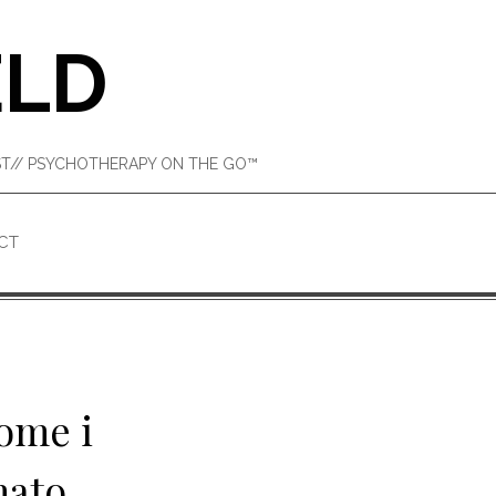
ELD
IST// PSYCHOTHERAPY ON THE GO™
CT
come i
mato