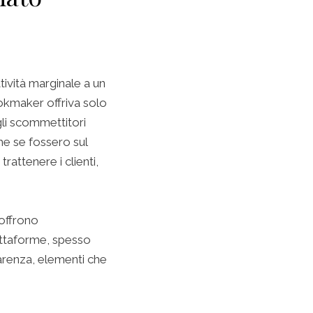
ività marginale a un
okmaker offriva solo
 gli scommettitori
e se fossero sul
attenere i clienti,
offrono
attaforme, spesso
arenza, elementi che