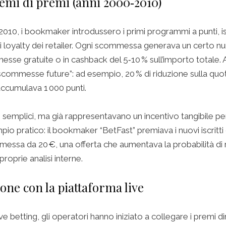
chemi di premi (anni 2000‑2010)
10, i bookmaker introdussero i primi programmi a punti, is
di loyalty dei retailer. Ogni scommessa generava un certo nu
messe gratuite o in cashback del 5‑10 % sull’importo totale. 
 scommesse future”: ad esempio, 20 % di riduzione sulla quo
 accumulava 1 000 punti.
 semplici, ma già rappresentavano un incentivo tangibile pe
mpio pratico: il bookmaker “BetFast” premiava i nuovi iscritti
ssa da 20 €, una offerta che aumentava la probabilità di r
roprie analisi interne.
ione con la piattaforma live
ive betting, gli operatori hanno iniziato a collegare i premi 