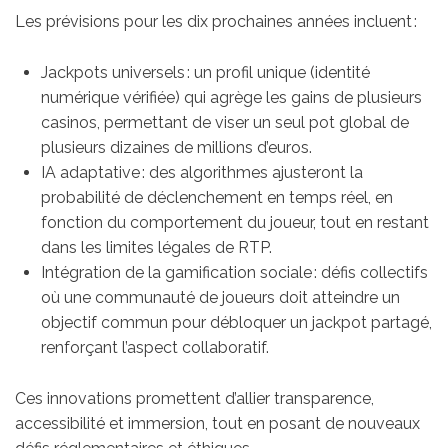
Les prévisions pour les dix prochaines années incluent :
Jackpots universels : un profil unique (identité
numérique vérifiée) qui agrège les gains de plusieurs
casinos, permettant de viser un seul pot global de
plusieurs dizaines de millions d’euros.
IA adaptative : des algorithmes ajusteront la
probabilité de déclenchement en temps réel, en
fonction du comportement du joueur, tout en restant
dans les limites légales de RTP.
Intégration de la gamification sociale : défis collectifs
où une communauté de joueurs doit atteindre un
objectif commun pour débloquer un jackpot partagé,
renforçant l’aspect collaboratif.
Ces innovations promettent d’allier transparence,
accessibilité et immersion, tout en posant de nouveaux