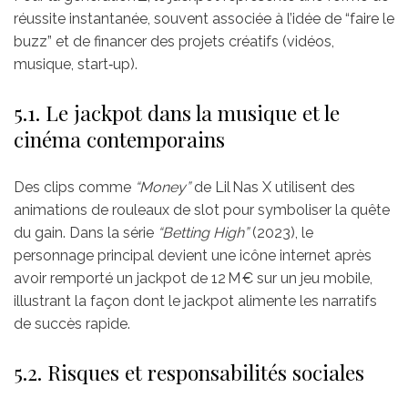
réussite instantanée, souvent associée à l’idée de “faire le
buzz” et de financer des projets créatifs (vidéos,
musique, start‑up).
5.1. Le jackpot dans la musique et le
cinéma contemporains
Des clips comme
“Money”
de Lil Nas X utilisent des
animations de rouleaux de slot pour symboliser la quête
du gain. Dans la série
“Betting High”
(2023), le
personnage principal devient une icône internet après
avoir remporté un jackpot de 12 M € sur un jeu mobile,
illustrant la façon dont le jackpot alimente les narratifs
de succès rapide.
5.2. Risques et responsabilités sociales