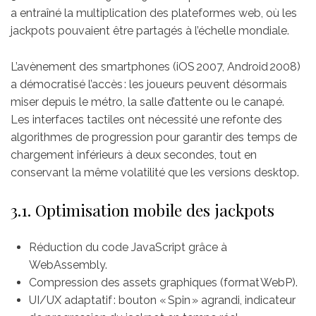
a entraîné la multiplication des plateformes web, où les
jackpots pouvaient être partagés à l’échelle mondiale.
L’avènement des smartphones (iOS 2007, Android 2008)
a démocratisé l’accès : les joueurs peuvent désormais
miser depuis le métro, la salle d’attente ou le canapé.
Les interfaces tactiles ont nécessité une refonte des
algorithmes de progression pour garantir des temps de
chargement inférieurs à deux secondes, tout en
conservant la même volatilité que les versions desktop.
3.1. Optimisation mobile des jackpots
Réduction du code JavaScript grâce à
WebAssembly.
Compression des assets graphiques (format WebP).
UI/UX adaptatif : bouton « Spin » agrandi, indicateur