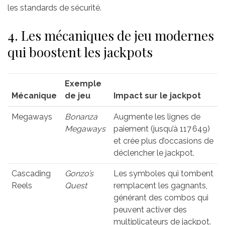
les standards de sécurité.
4. Les mécaniques de jeu modernes
qui boostent les jackpots
Exemple
Mécanique
de jeu
Impact sur le jackpot
Megaways
Bonanza
Augmente les lignes de
Megaways
paiement (jusqu’à 117 649)
et crée plus d’occasions de
déclencher le jackpot.
Cascading
Gonzo’s
Les symboles qui tombent
Reels
Quest
remplacent les gagnants,
générant des combos qui
peuvent activer des
multiplicateurs de jackpot.