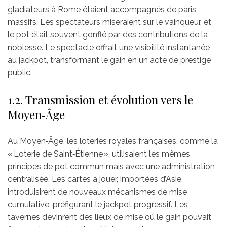
gladiateurs à Rome étaient accompagnés de paris
massifs. Les spectateurs miseraient sur le vainqueur, et
le pot était souvent gonflé par des contributions de la
noblesse. Le spectacle offrait une visibilité instantanée
au jackpot, transformant le gain en un acte de prestige
public.
1.2. Transmission et évolution vers le
Moyen‑Âge
Au Moyen‑Âge, les loteries royales françaises, comme la
« Loterie de Saint‑Étienne », utilisaient les mêmes
principes de pot commun mais avec une administration
centralisée. Les cartes à jouer, importées d’Asie,
introduisirent de nouveaux mécanismes de mise
cumulative, préfigurant le jackpot progressif. Les
tavernes devinrent des lieux de mise où le gain pouvait