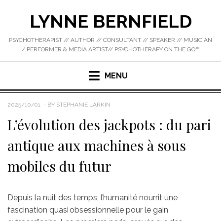
Skip
LYNNE BERNFIELD
to
content
PSYCHOTHERAPIST // AUTHOR // CONSULTANT // SPEAKER // MUSICIAN
/ PERFORMER & MEDIA ARTIST// PSYCHOTHERAPY ON THE GO™
MENU
POSTED
2025/10/01
BY
STEPHANIE LARKIN
ON
L’évolution des jackpots : du pari
antique aux machines à sous
mobiles du futur
Depuis la nuit des temps, l’humanité nourrit une
fascination quasi obsessionnelle pour le gain