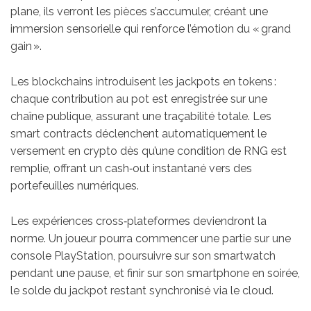
plane, ils verront les pièces s’accumuler, créant une
immersion sensorielle qui renforce l’émotion du « grand
gain ».
Les blockchains introduisent les jackpots en tokens :
chaque contribution au pot est enregistrée sur une
chaîne publique, assurant une traçabilité totale. Les
smart contracts déclenchent automatiquement le
versement en crypto dès qu’une condition de RNG est
remplie, offrant un cash‑out instantané vers des
portefeuilles numériques.
Les expériences cross‑plateformes deviendront la
norme. Un joueur pourra commencer une partie sur une
console PlayStation, poursuivre sur son smartwatch
pendant une pause, et finir sur son smartphone en soirée,
le solde du jackpot restant synchronisé via le cloud.