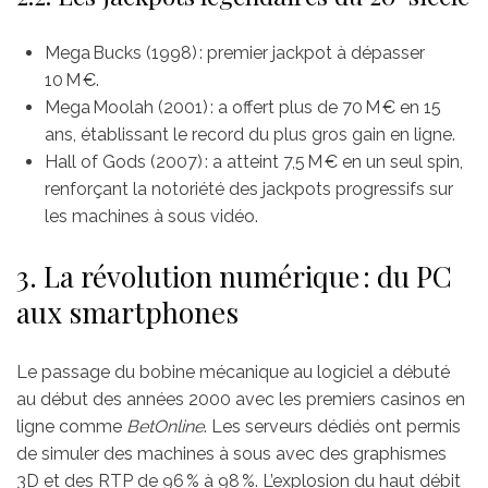
Mega Bucks (1998) : premier jackpot à dépasser
10 M €.
Mega Moolah (2001) : a offert plus de 70 M € en 15
ans, établissant le record du plus gros gain en ligne.
Hall of Gods (2007) : a atteint 7,5 M € en un seul spin,
renforçant la notoriété des jackpots progressifs sur
les machines à sous vidéo.
3. La révolution numérique : du PC
aux smartphones
Le passage du bobine mécanique au logiciel a débuté
au début des années 2000 avec les premiers casinos en
ligne comme
BetOnline
. Les serveurs dédiés ont permis
de simuler des machines à sous avec des graphismes
3D et des RTP de 96 % à 98 %. L’explosion du haut débit