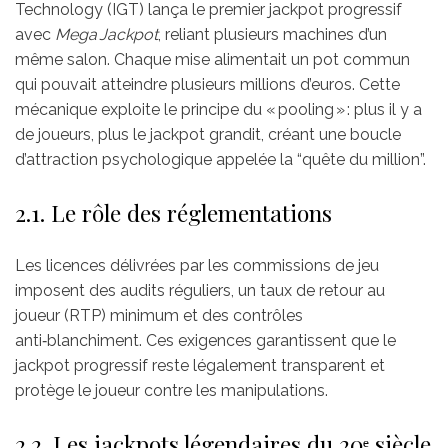
Technology (IGT) lança le premier jackpot progressif
avec
Mega Jackpot
, reliant plusieurs machines d’un
même salon. Chaque mise alimentait un pot commun
qui pouvait atteindre plusieurs millions d’euros. Cette
mécanique exploite le principe du « pooling » : plus il y a
de joueurs, plus le jackpot grandit, créant une boucle
d’attraction psychologique appelée la “quête du million”.
2.1. Le rôle des réglementations
Les licences délivrées par les commissions de jeu
imposent des audits réguliers, un taux de retour au
joueur (RTP) minimum et des contrôles
anti‑blanchiment. Ces exigences garantissent que le
jackpot progressif reste légalement transparent et
protège le joueur contre les manipulations.
2.2. Les jackpots légendaires du 20ᵉ siècle