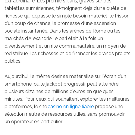
extraordinaire. Les premiers paris, gravés sur des
tablettes sumériennes, témoignent déjà d’une quête de
richesse qui dépasse le simple besoin matériel : le frisson
d’un coup de chance, la promesse d’une ascension
sociale instantanée. Dans les arènes de Rome ou les
marchés d’Alexandrie, le pari était à la fois un
divertissement et un rite communautaire, un moyen de
redistribuer les richesses et de financer les grands projets
publics.
Aujourd’hui, le même désir se matérialise sur l’écran d’un
smartphone, où le jackpot progressif peut atteindre
plusieurs dizaines de millions d’euros en quelques
minutes. Pour ceux qui souhaitent explorer les meilleures
plateformes, le site
casino en ligne fiable
propose une
sélection neutre de ressources utiles, sans promouvoir
un opérateur en particulier.