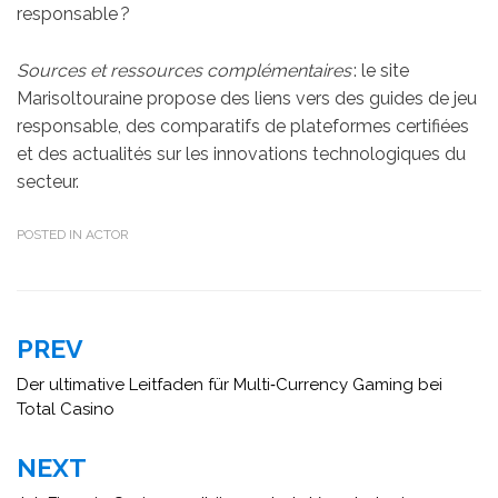
responsable ?
Sources et ressources complémentaires
: le site
Marisoltouraine propose des liens vers des guides de jeu
responsable, des comparatifs de plateformes certifiées
et des actualités sur les innovations technologiques du
secteur.
POSTED IN
ACTOR
Post
PREV
navigation
Der ultimative Leitfaden für Multi‑Currency Gaming bei
Total Casino
NEXT