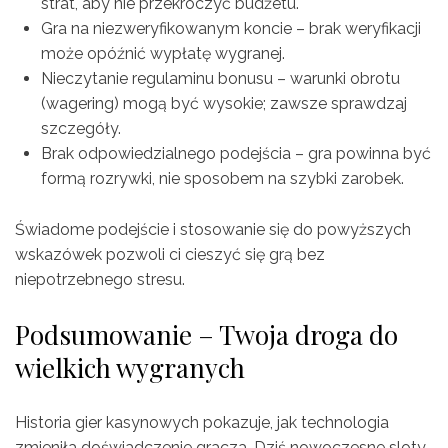
strat, aby nie przekroczyć budżetu.
Gra na niezweryfikowanym koncie – brak weryfikacji
może opóźnić wypłatę wygranej.
Nieczytanie regulaminu bonusu – warunki obrotu
(wagering) mogą być wysokie; zawsze sprawdzaj
szczegóły.
Brak odpowiedzialnego podejścia – gra powinna być
formą rozrywki, nie sposobem na szybki zarobek.
Świadome podejście i stosowanie się do powyższych
wskazówek pozwoli ci cieszyć się grą bez
niepotrzebnego stresu.
Podsumowanie – Twoja droga do
wielkich wygranych
Historia gier kasynowych pokazuje, jak technologia
zmieniła doświadczenie gracza. Dziś nowoczesne sloty