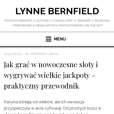
Skip
LYNNE BERNFIELD
to
content
PSYCHOTHERAPIST // AUTHOR // CONSULTANT // SPEAKER // MUSICIAN
/ PERFORMER & MEDIA ARTIST// PSYCHOTHERAPY ON THE GO™
MENU
POSTED
2025/06/20
BY
STEPHANIE LARKIN
ON
Jak grać w nowoczesne sloty i
wygrywać wielkie jackpoty –
praktyczny przewodnik
Kasyna istnieją od wieków, ale ich ewolucja
przyspieszyła w erze cyfrowej. Od prostych kości w