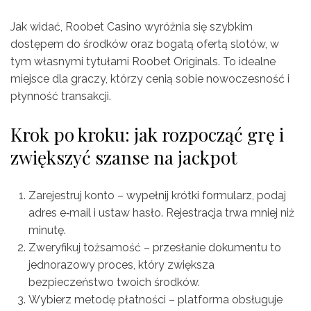
Jak widać, Roobet Casino wyróżnia się szybkim
dostępem do środków oraz bogatą ofertą slotów, w
tym własnymi tytułami Roobet Originals. To idealne
miejsce dla graczy, którzy cenią sobie nowoczesność i
płynność transakcji.
Krok po kroku: jak rozpocząć grę i
zwiększyć szanse na jackpot
Zarejestruj konto – wypełnij krótki formularz, podaj
adres e‑mail i ustaw hasło. Rejestracja trwa mniej niż
minutę.
Zweryfikuj tożsamość – przesłanie dokumentu to
jednorazowy proces, który zwiększa
bezpieczeństwo twoich środków.
Wybierz metodę płatności – platforma obsługuje