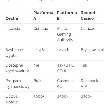
Platforma
Platforma
Roobet
Cecha
A
B
Casino
Licencja
Curacao
Malta
Curacao
Gaming
Authority
Szybkość
24‑48 h
12‑24 h
Błyskawicznie
wypłat
Dostępne
Nie
Tak (BTC,
Tak
kryptowaluty
ETH)
Program
Brak
Cashback
Rakeback +
lojalnościowy
5 %
VIP
Liczba
3000+
4500+
6300+
slotów