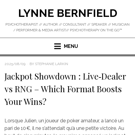
Skip
LYNNE BERNFIELD
to
content
PSYCHOTHERAPIST // AUTHOR // CONSULTANT // SPEAKER // MUSICIAN
/ PERFORMER & MEDIA ARTIST// PSYCHOTHERAPY ON THE GO™
MENU
POSTED
2025/08/09
BY
STEPHANIE LARKIN
ON
Jackpot Showdown : Live‑Dealer
vs RNG – Which Format Boosts
Your Wins?
Lorsque Julien, un joueur de poker amateur, a lancé un
pari de 10 €, il ne s’attendait qu’à une petite victoire. Au