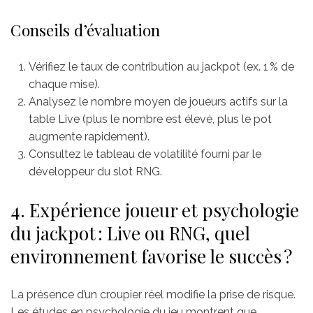
Conseils d’évaluation
Vérifiez le taux de contribution au jackpot (ex. 1 % de
chaque mise).
Analysez le nombre moyen de joueurs actifs sur la
table Live (plus le nombre est élevé, plus le pot
augmente rapidement).
Consultez le tableau de volatilité fourni par le
développeur du slot RNG.
4. Expérience joueur et psychologie
du jackpot : Live ou RNG, quel
environnement favorise le succès ?
La présence d’un croupier réel modifie la prise de risque.
Les études en psychologie du jeu montrent que