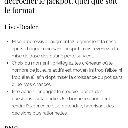
décrocher le jackpot, quel que soit
le format
Live‑Dealer
Mise progressive : augmentez légèrement la mise
après chaque main sans jackpot, mais revenez à la
mise de base dès qu’une perte survient.
Choix du moment : privilégiez les créneaux où le
nombre de joueurs actifs est moyen (ni trop faible, ni
trop élevé), afin d’optimiser la croissance du pot sans
diluer vos chances.
Interaction : engagez le croupier, posez des
questions sur la partie. Une bonne relation peut
rendre l’expérience plus détendue, favorisant des
décisions plus rationnelles.