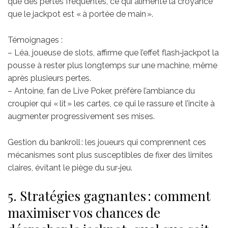
que des pertes fréquentes, ce qui alimente la croyance
que le jackpot est « à portée de main ».
Témoignages :
– Léa, joueuse de slots, affirme que l’effet flash‑jackpot la
pousse à rester plus longtemps sur une machine, même
après plusieurs pertes.
– Antoine, fan de Live Poker, préfère l’ambiance du
croupier qui « lit » les cartes, ce qui le rassure et l’incite à
augmenter progressivement ses mises.
Gestion du bankroll : les joueurs qui comprennent ces
mécanismes sont plus susceptibles de fixer des limites
claires, évitant le piège du sur‑jeu.
5. Stratégies gagnantes : comment
maximiser vos chances de