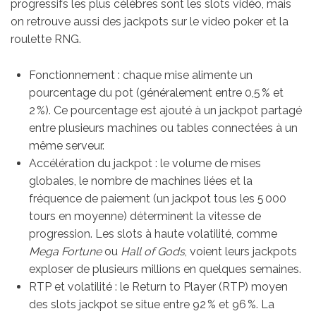
progressifs les plus célèbres sont les slots vidéo, mais
on retrouve aussi des jackpots sur le video poker et la
roulette RNG.
Fonctionnement : chaque mise alimente un
pourcentage du pot (généralement entre 0,5 % et
2 %). Ce pourcentage est ajouté à un jackpot partagé
entre plusieurs machines ou tables connectées à un
même serveur.
Accélération du jackpot : le volume de mises
globales, le nombre de machines liées et la
fréquence de paiement (un jackpot tous les 5 000
tours en moyenne) déterminent la vitesse de
progression. Les slots à haute volatilité, comme
Mega Fortune
ou
Hall of Gods
, voient leurs jackpots
exploser de plusieurs millions en quelques semaines.
RTP et volatilité : le Return to Player (RTP) moyen
des slots jackpot se situe entre 92 % et 96 %. La