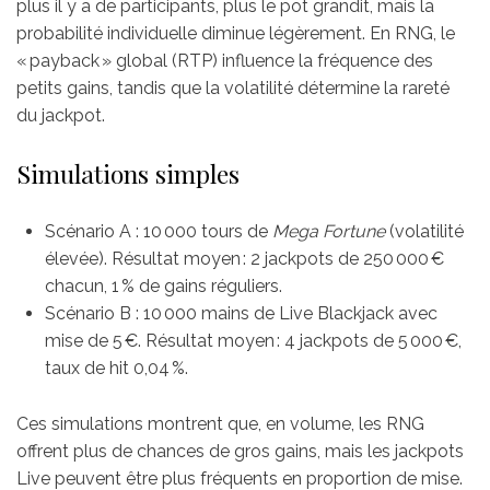
plus il y a de participants, plus le pot grandit, mais la
probabilité individuelle diminue légèrement. En RNG, le
« payback » global (RTP) influence la fréquence des
petits gains, tandis que la volatilité détermine la rareté
du jackpot.
Simulations simples
Scénario A : 10 000 tours de
Mega Fortune
(volatilité
élevée). Résultat moyen : 2 jackpots de 250 000 €
chacun, 1 % de gains réguliers.
Scénario B : 10 000 mains de Live Blackjack avec
mise de 5 €. Résultat moyen : 4 jackpots de 5 000 €,
taux de hit 0,04 %.
Ces simulations montrent que, en volume, les RNG
offrent plus de chances de gros gains, mais les jackpots
Live peuvent être plus fréquents en proportion de mise.