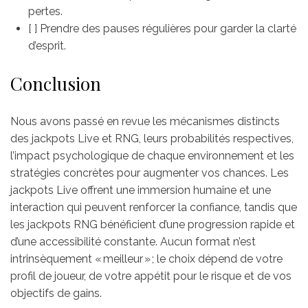
pertes.
[ ] Prendre des pauses régulières pour garder la clarté
d’esprit.
Conclusion
Nous avons passé en revue les mécanismes distincts
des jackpots Live et RNG, leurs probabilités respectives,
l’impact psychologique de chaque environnement et les
stratégies concrètes pour augmenter vos chances. Les
jackpots Live offrent une immersion humaine et une
interaction qui peuvent renforcer la confiance, tandis que
les jackpots RNG bénéficient d’une progression rapide et
d’une accessibilité constante. Aucun format n’est
intrinsèquement « meilleur » ; le choix dépend de votre
profil de joueur, de votre appétit pour le risque et de vos
objectifs de gains.