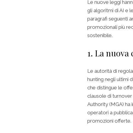
Le nuove leggi hanno
gli algoritmi di AI e
paragrafi seguenti an
promozionali più rece
sostenibile.
1. La nuova 
Le autorità di regol
hunting negli ultimi
che distingue le off
clausole di turnover
Authority (MGA) ha in
operatori a pubblicar
promozioni offerte.