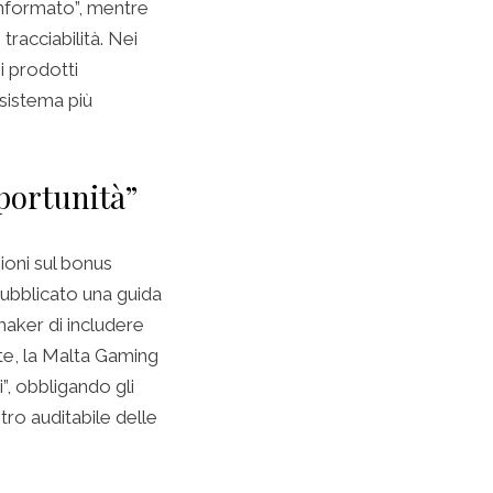
 informato”, mentre
tracciabilità. Nei
i prodotti
osistema più
portunità”
ioni sul bonus
pubblicato una guida
maker di includere
nte, la Malta Gaming
”, obbligando gli
tro auditabile delle