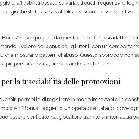
o di affidabilità basato su variabili quali frequenza di login,
 di giochi (slot ad alta volatilità vs. scommesse sportive 
 Bonus” nasce proprio da questi dati: l’offerta si adatta din
ntando il valore del bonus per gli utenti con un comportam
li che mostrano pattern di abuso. Questo approccio non sol
za più personalizzata, aumentando la retention.
 per la tracciabilità delle promozioni
ckchain permette di registrare in modo immutabile le condiz
pio è il “Bonus Ledger” di un operatore italiano, dove ogn
può essere verificato dal giocatore tramite un’interfaccia we