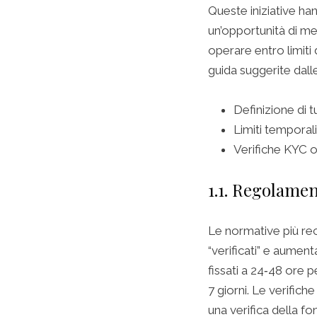
Queste iniziative han
un’opportunità di m
operare entro limiti 
guida suggerite dall
Definizione di 
Limiti temporali
Verifiche KYC o
1.1. Regolamen
Le normative più rec
“verificati” e aument
fissati a 24‑48 ore 
7 giorni. Le verifich
una verifica della fo