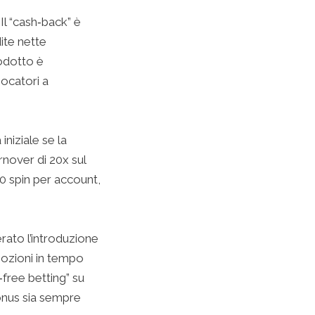
 Il “cash‑back” è
dite nette
rodotto è
iocatori a
iniziale se la
rnover di 20x sul
30 spin per account,
rato l’introduzione
mozioni in tempo
free betting” su
bonus sia sempre