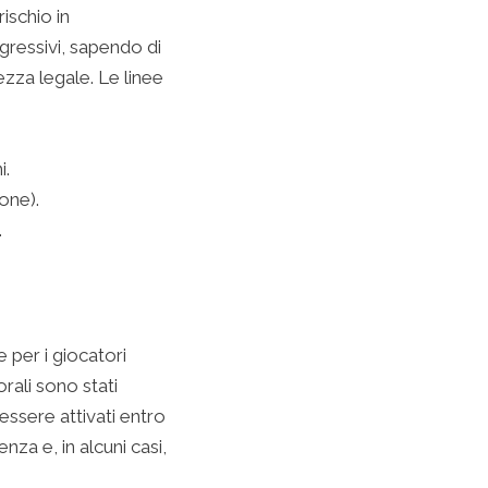
ischio in
ressivi, sapendo di
ezza legale. Le linee
i.
ione).
.
 per i giocatori
orali sono stati
essere attivati entro
nza e, in alcuni casi,