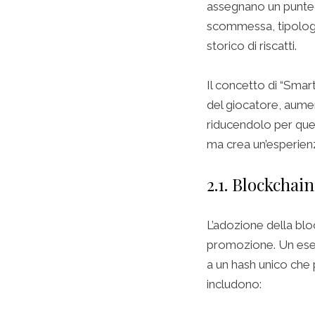
assegnano un punteggi
scommessa, tipologia
storico di riscatti.
Il concetto di “Smart
del giocatore, aume
riducendolo per quel
ma crea un’esperien
2.1. Blockchain
L’adozione della blo
promozione. Un esem
a un hash unico che 
includono: