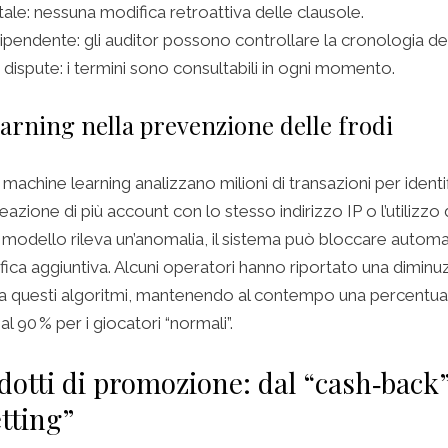
ale: nessuna modifica retroattiva delle clausole.
ndipendente: gli auditor possono controllare la cronologia de
 dispute: i termini sono consultabili in ogni momento.
earning nella prevenzione delle frodi
i machine learning analizzano milioni di transazioni per identif
azione di più account con lo stesso indirizzo IP o l’utilizzo
 modello rileva un’anomalia, il sistema può bloccare autom
ifica aggiuntiva. Alcuni operatori hanno riportato una diminu
e a questi algoritmi, mantenendo al contempo una percentua
l 90 % per i giocatori “normali”.
dotti di promozione: dal “cash‑back”
etting”