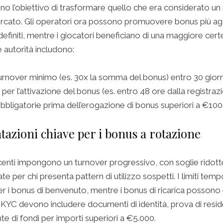
no l’obiettivo di trasformare quello che era considerato un r
ercato. Gli operatori ora possono promuovere bonus più agg
definiti, mentre i giocatori beneficiano di una maggiore cert
e autorità includono:
turnover minimo (es. 30x la somma del bonus) entro 30 giorn
 per l’attivazione del bonus (es. entro 48 ore dalla registraz
bbligatorie prima dell’erogazione di bonus superiori a €100
tazioni chiave per i bonus a rotazione
enti impongono un turnover progressivo, con soglie ridotte
ate per chi presenta pattern di utilizzo sospetti. I limiti temp
per i bonus di benvenuto, mentre i bonus di ricarica possono 
e KYC devono includere documenti di identità, prova di reside
nte di fondi per importi superiori a €5.000.