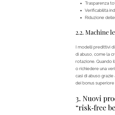
Trasparenza tot
Verificabilità i
Riduzione delle
2.2. Machine l
I modelli predittivi d
di abuso, come la cre
rotazione. Quando il
o richiedere una ver
casi di abuso grazi
dei bonus superiore a
3. Nuovi pro
“risk‑free b