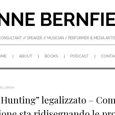
NNE BERNFI
CONSULTANT // SPEAKER // MUSICIAN / PERFORMER & MEDIA ART
OME
ABOUT
BOOKS
PODCAST
CONTA
IE LARKIN
 Hunting” legalizzato – Co
ione sta ridisegnando le p