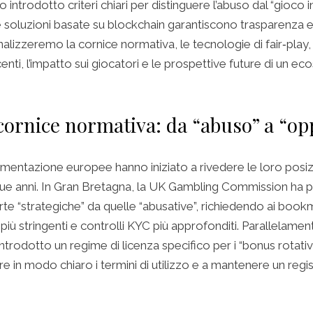
 introdotto criteri chiari per distinguere l’abuso dal “gioco
 le soluzioni basate su blockchain garantiscono trasparenza e 
alizzeremo la cornice normativa, le tecnologie di fair‑play, 
nti, l’impatto sui giocatori e le prospettive future di un ec
cornice normativa: da “abuso” a “op
amentazione europee hanno iniziato a rivedere le loro posiz
 due anni. In Gran Bretagna, la UK Gambling Commission ha 
erte “strategiche” da quelle “abusative”, richiedendo ai book
 più stringenti e controlli KYC più approfonditi. Parallelame
trodotto un regime di licenza specifico per i “bonus rotativi
e in modo chiaro i termini di utilizzo e a mantenere un regis