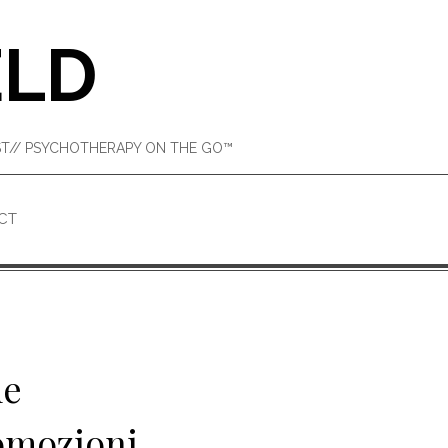
ELD
IST// PSYCHOTHERAPY ON THE GO™
CT
me
romozioni