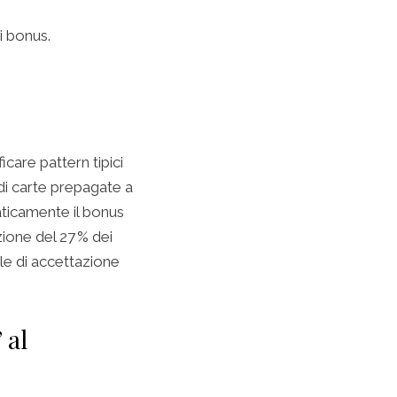
i bonus.
icare pattern tipici
 di carte prepagate a
aticamente il bonus
zione del 27 % dei
le di accettazione
 al