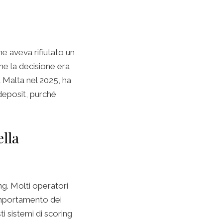
e aveva rifiutato un
che la decisione era
a Malta nel 2025, ha
‑deposit, purché
ella
g. Molti operatori
comportamento dei
i sistemi di scoring