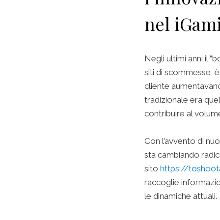
nel iGam
Negli ultimi anni il 
siti di scommesse, è
cliente aumentavano
tradizionale era que
contribuire al volu
Con l’avvento di nu
sta cambiando radica
sito
https://toshoo
raccoglie informazio
le dinamiche attuali.