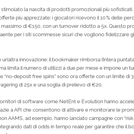
stimolato la nascita di prodotti promozionali più sofisticati.
fferte più apprezzate: i giocatori ricevono il 10 % delle per
un massimo di €150, con un turnover ridotto a 5x. Questo p
aente per i siti scommesse sicuri che vogliono fidelizzare g
 è un’altra innovazione: il bookmaker rimborsa l’intera puntata 
limita il numero di utilizzi a due per mese e impone un tu
e “no‑deposit free spins” sono ora offerte con un limite di 
agering di 25x e una soglia di prelievo di €20.
fornitori di software come NetEnt e Evolution hanno accele
grazie a API che consentono di attivare e monitorare le pro
non AAMS, ad esempio, hanno lanciato campagne con “risk‑
 integrando dati di odds in tempo reale per garantire che il 