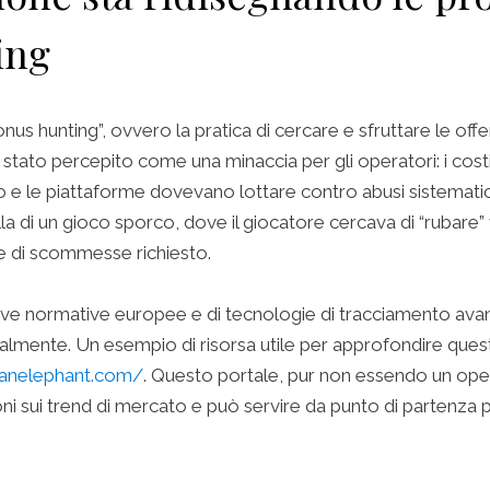
ing
“bonus hunting”, ovvero la pratica di cercare e sfruttare le of
 stato percepito come una minaccia per gli operatori: i costi
 e le piattaforme dovevano lottare contro abusi sistematic
lla di un gioco sporco, dove il giocatore cercava di “rubare
me di scommesse richiesto.
ove normative europee e di tecnologie di tracciamento avan
lmente. Un esempio di risorsa utile per approfondire quest
tanelephant.com/
. Questo portale, pur non essendo un ope
ni sui trend di mercato e può servire da punto di partenza p