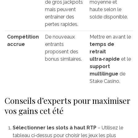
de gros jackpots
moyenne et
mais peuvent
haute selon le
entraîner des
solde disponible.
pertes rapides.
Compétition
De nouveaux
Mettre en avant le
accrue
entrants
temps de
proposent des
retrait
bonus similaires.
ultra‑rapide
et le
support
multilingue
de
Stake Casino.
Conseils d’experts pour maximiser
vos gains cet été
Sélectionner les slots à haut RTP
– Utilisez le
tableau ci‑dessus pour choisir les jeux les plus