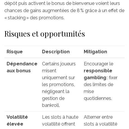
dépôt puis activent le bonus de bienvenue voient leurs
chances de gains augmentées de 8 % grâce à un effet de
« stacking » des promotions.
Risques et opportunités
Risque
Description
Mitigation
Dépendance
Certains joueurs
Encourager le
aux bonus
misent
responsible
uniquement sur
gambling
: fixer
les promotions,
des limites de
négligeant la
mise
gestion de
quotidiennes.
bankroll.
Volatilité
Les slots à haute
Alterner entre
élevée
volatilité offrent
slots à volatilité