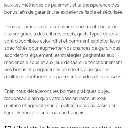
jeux, les méthodes de paiement et la transparence des
bonus, afin de garantir une expérience fiable et sécurisée.
Dans cet article vous découvrirez comment choisir un
site sûr grâce à des critères précis, quels types de jeux
sont disponibles aujourd’hui et comment exploiter leurs
spécificités pour augmenter vos chances de gain. Nous
aborderons également les stratégies gagnantes aux
machines à sous et aux jeux de table, le fonctionnement
des bonus et programmes de fidélité, ainsi que les
meilleures méthodes de paiement rapides et sécurisées.
Enfin nous détaillerons les bonnes pratiques du jeu
responsable afin que votre passion reste un loisir
maîtrisé et agréable sur le meilleur nouveau casino en
ligne disponible sur le marché français.