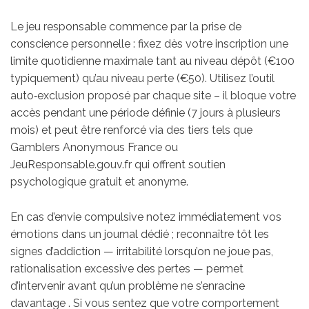
Le jeu responsable commence par la prise de
conscience personnelle : fixez dès votre inscription une
limite quotidienne maximale tant au niveau dépôt (€100
typiquement) qu’au niveau perte (€50). Utilisez l’outil
auto‑exclusion proposé par chaque site – il bloque votre
accès pendant une période définie (7 jours à plusieurs
mois) et peut être renforcé via des tiers tels que
Gamblers Anonymous France ou
JeuResponsable.gouv.fr qui offrent soutien
psychologique gratuit et anonyme.
En cas d’envie compulsive notez immédiatement vos
émotions dans un journal dédié ; reconnaître tôt les
signes d’addiction — irritabilité lorsqu’on ne joue pas,
rationalisation excessive des pertes — permet
d’intervenir avant qu’un problème ne s’enracine
davantage . Si vous sentez que votre comportement