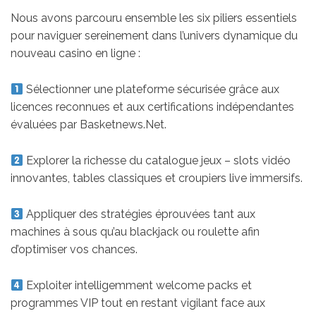
Nous avons parcouru ensemble les six piliers essentiels
pour naviguer sereinement dans l’univers dynamique du
nouveau casino en ligne :
Sélectionner une plateforme sécurisée grâce aux
licences reconnues et aux certifications indépendantes
évaluées par Basketnews.Net.
Explorer la richesse du catalogue jeux – slots vidéo
innovantes, tables classiques et croupiers live immersifs.
Appliquer des stratégies éprouvées tant aux
machines à sous qu’au blackjack ou roulette afin
d’optimiser vos chances.
Exploiter intelligemment welcome packs et
programmes VIP tout en restant vigilant face aux