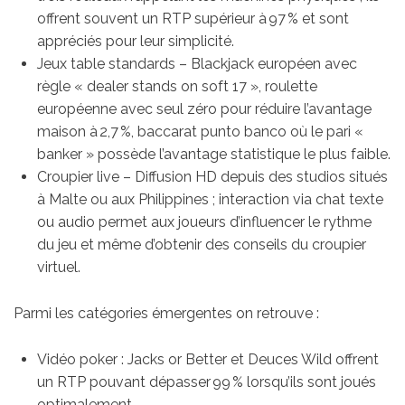
offrent souvent un RTP supérieur à 97 % et sont
appréciés pour leur simplicité.
Jeux table standards – Blackjack européen avec
règle « dealer stands on soft 17 », roulette
européenne avec seul zéro pour réduire l’avantage
maison à 2,7 %, baccarat punto banco où le pari «
banker » possède l’avantage statistique le plus faible.
Croupier live – Diffusion HD depuis des studios situés
à Malte ou aux Philippines ; interaction via chat texte
ou audio permet aux joueurs d’influencer le rythme
du jeu et même d’obtenir des conseils du croupier
virtuel.
Parmi les catégories émergentes on retrouve :
Vidéo poker : Jacks or Better et Deuces Wild offrent
un RTP pouvant dépasser 99 % lorsqu’ils sont joués
optimalement.