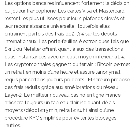
Les options bancaires influencent fortement la décision
du joueur francophone. Les cartes Visa et Mastercard
restent les plus utilisées pour leurs plafonds élevés et
leur reconnaissance universelle ; toutefois elles
entraînent parfois des frais de 2–3 % sur les dépôts
internationaux. Les porte‑feuilles électroniques tels que
Skrill ou Neteller offrent quant à eux des transactions
quasi instantanées avec un coût moyen inférieur à 1 %.
Les cryptomonnaies gagnent du terrain : Bitcoin permet
un retrait en moins d’une heure et assure l’anonymat
requis par certains joueurs prudents ; Ethereum propose
des frais réduits grâce aux améliorations du réseau
Layer‑2. Le meilleur nouveau casino en ligne France
affichera toujours un tableau clair indiquant délais
moyens (dépot ≤ 15 min, retrait ≤ 24 h) ainsi qu’une
procédure KYC simplifiée pour éviter les blocages
inutiles.