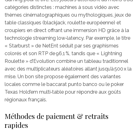
catégories distinctes : machines à sous vidéo avec
thèmes cinématographiques ou mythologiques, jeux de
table classiques (blackjack, roulette européenne) et
croupiers en direct offrant une immersion HD grâce à la
technologie streaming low‑latency. Par exemple, le titre
« Starburst » de NetEnt séduit par ses graphismes
colorés et son RTP de 96,1 %, tandis que « Lightning
Roulette » d’Evolution combine un tableau traditionnel
avec des multiplicateurs aléatoires allant jusqu’à 500 x la
mise. Un bon site propose également des variantes
locales comme le baccarat punto banco ou le poker
Texas Hold’em multi‑table pour répondre aux goûts
régionaux français.
Méthodes de paiement & retraits
rapides