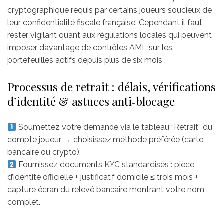
cryptographique requis par certains joueurs soucieux de
leur confidentialité fiscale française. Cependant il faut
rester vigilant quant aux régulations locales qui peuvent
imposer davantage de contrôles AML sur les
portefeuilles actifs depuis plus de six mois .
Processus de retrait : délais, vérifications
d’identité & astuces anti‑blocage
Soumettez votre demande via le tableau “Retrait” du
compte joueur → choisissez méthode préférée (carte
bancaire ou crypto).
Fournissez documents KYC standardisés : pièce
d’identité officielle + justificatif domicile ≤ trois mois +
capture écran du relevé bancaire montrant votre nom
complet.