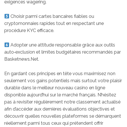
exigences wagering.
Choisir parmi cartes bancaires fiables ou
cryptomonnaies rapides tout en respectant une
procédure KYC efficace.
Adopter une attitude responsable grâce aux outils
auto‑exclusion et limites budgétaires recommandés par
Basketnews.Net.
En gardant ces principes en tête vous maximisez non
seulement vos gains potentiels mais surtout votre plaisir
durable dans le meilleur nouveau casino en ligne
disponible aujourd’hui sur le marché français. N’hésitez
pas à revisiter régulièrement notre classement actualisé
afin d’accéder aux dernières évaluations objectives et
découvrir quelles nouvelles plateformes se démarquent
réellement parmi tous ceux qui prétendent offrir