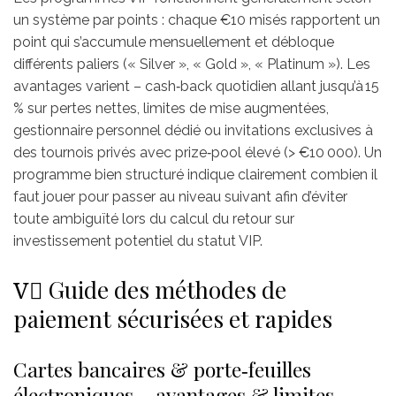
un système par points : chaque €10 misés rapportent un
point qui s’accumule mensuellement et débloque
différents paliers (« Silver », « Gold », « Platinum »). Les
avantages varient – cash‑back quotidien allant jusqu’à 15
% sur pertes nettes, limites de mise augmentées,
gestionnaire personnel dédié ou invitations exclusives à
des tournois privés avec prize‑pool élevé (> €10 000). Un
programme bien structuré indique clairement combien il
faut jouer pour passer au niveau suivant afin d’éviter
toute ambiguïté lors du calcul du retour sur
investissement potentiel du statut VIP.
V️⃣ Guide des méthodes de
paiement sécurisées et rapides
Cartes bancaires & porte‑feuilles
électroniques – avantages & limites