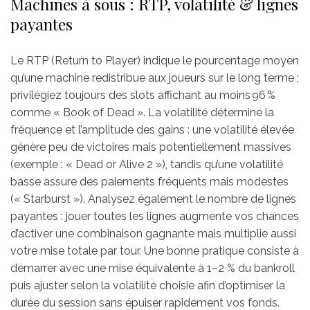
Machines à sous : RTP, volatilité & lignes
payantes
Le RTP (Return to Player) indique le pourcentage moyen
qu’une machine redistribue aux joueurs sur le long terme ;
privilégiez toujours des slots affichant au moins 96 %
comme « Book of Dead ». La volatilité détermine la
fréquence et l’amplitude des gains : une volatilité élevée
génère peu de victoires mais potentiellement massives
(exemple : « Dead or Alive 2 »), tandis qu’une volatilité
basse assure des paiements fréquents mais modestes
(« Starburst »). Analysez également le nombre de lignes
payantes : jouer toutes les lignes augmente vos chances
d’activer une combinaison gagnante mais multiplie aussi
votre mise totale par tour. Une bonne pratique consiste à
démarrer avec une mise équivalente à 1–2 % du bankroll
puis ajuster selon la volatilité choisie afin d’optimiser la
durée du session sans épuiser rapidement vos fonds.