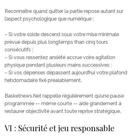
Reconnaître quand quitter la partie repose autant sur
l’aspect psychologique que numérique :
– Si votre solde descend sous votre mise minimale
prévue depuis plus longtemps than cinq tours
consécutifs ;
– Si vous ressentez anxiété accrue voire agitation
physique pendant plusieurs mains successives ;
– Si vos dépenses dépassent aujourd’hui votre plafond
hebdomadaire fixé préalablement.
Basketnews.Net rappelle régulièrement qu’une pause
programmée — même courte — aide grandement à
restaurer objectivité avant toute reprise stratégique.
VI : Sécurité et jeu responsable