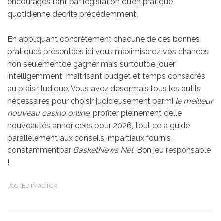
encouragés tant par législation qu’en pratique
quotidienne décrite précédemment.
En appliquant concrètement chacune de ces bonnes
pratiques présentées ici vous maximiserez vos chances
non seulementde gagner mais surtoutde jouer
intelligemment ­ maîtrisant budget et temps consacrés
au plaisir ludique.​ Vous avez désormais tous les outils
nécessaires pour choisir judicieusement parmi
le meilleur
nouveau casino online
, profiter pleinement delle
nouveautés annoncées pour 2026, tout cela guidé
parallèlement aux conseils impartiaux fournis
constammentpar
BasketNews Net
. Bon jeu responsable
!
POSTED IN
ACTOR