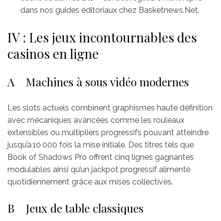
dans nos guides éditoriaux chez Basketnews.Net.
IV : Les jeux incontournables des
casinos en ligne
A Machines à sous vidéo modernes
Les slots actuels combinent graphismes haute définition
avec mécaniques avancées comme les rouleaux
extensibles ou multipliers progressifs pouvant atteindre
jusqu’à 10 000 fois la mise initiale. Des titres tels que
Book of Shadows Pro offrent cinq lignes gagnantes
modulables ainsi qu’un jackpot progressif alimenté
quotidiennement grâce aux mises collectives.
B Jeux de table classiques