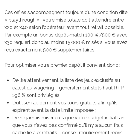
Ces offres s’accompagnent toujours d’une condition dite
« playthrough » : votre mise totale doit atteindre entre
x20 et x40 selon l’opérateur avant tout retrait possible.
Par exemple un bonus dépôt‑match 100 % /500 € avec
x30 requiert donc au moins 15 000 € misés si vous avez
reçu exactement 500 € supplémentaires.
Pour optimiser votre premier dépôt il convient donc :
De lire attentivement la liste des jeux exclusifs au
calcul du wagering – généralement slots haut RTP
>96 % sont privilégiés ;
D’utiliser rapidement vos tours gratuits afin qu’ils
expirent avant la date limite imposée ;
De ne jamais miser plus que votre budget initial tant
que vous n’avez pas confirmé qu’il n’y a aucun frais
caché lié aux retraits – conseil régulièrement repris