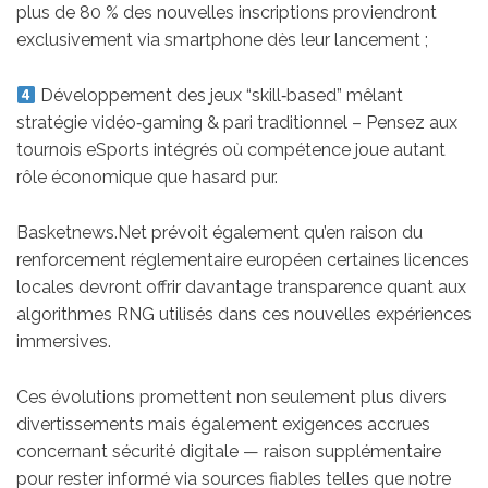
plus de 80 % des nouvelles inscriptions proviendront
exclusivement via smartphone dès leur lancement ;
Développement des jeux “skill‑based” mêlant
stratégie vidéo‑gaming & pari traditionnel – Pensez aux
tournois eSports intégrés où compétence joue autant
rôle économique que hasard pur.
Basketnews.Net prévoit également qu’en raison du
renforcement réglementaire européen certaines licences
locales devront offrir davantage transparence quant aux
algorithmes RNG utilisés dans ces nouvelles expériences
immersives.
Ces évolutions promettent non seulement plus divers
divertissements mais également exigences accrues
concernant sécurité digitale — raison supplémentaire
pour rester informé via sources fiables telles que notre