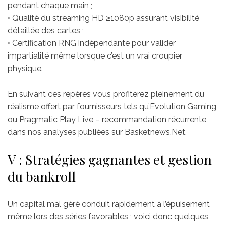
pendant chaque main ;
• Qualité du streaming HD ≥1080p assurant visibilité
détaillée des cartes ;
• Certification RNG indépendante pour valider
impartialité même lorsque c’est un vrai croupier
physique.
En suivant ces repères vous profiterez pleinement du
réalisme offert par fournisseurs tels qu’Evolution Gaming
ou Pragmatic Play Live – recommandation récurrente
dans nos analyses publiées sur Basketnews.Net.
V : Stratégies gagnantes et gestion
du bankroll
Un capital mal géré conduit rapidement à l’épuisement
même lors des séries favorables ; voici donc quelques