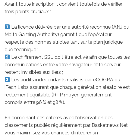
Avant toute inscription il convient toutefois de vérifier
trois points cruciaux :
La licence délivrée par une autorité reconnue (ANJ ou
Malta Gaming Authority) garantit que l’opérateur
respecte des normes strictes tant sur le plan juridique
que technique ;
Le chiffrement SSL doit être activé afin que toutes les
communications entre votre navigateur et le serveur
restent invisibles aux tiers ;
Les audits indépendants réalisés par eCOGRA ou
iTech Labs assurent que chaque génération aléatoire est
réellement équitable (RTP moyen généralement
compris entre 96 % et 98 %).
En combinant ces critères avec l’observation des
classements publiés régulièrement par Basketnews.Net
vous maximisez vos chances d’intégrer un