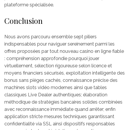
plateforme spécialisée.
Conclusion
Nous avons parcouru ensemble sept piliers
indispensables pour naviguer sereinement parmi les
offres proposées par tout nouveau casino en ligne fiable
: compréhension approfondie pourquoi jouer
virtuellement, sélection rigoureuse selon licence et
moyens financiers sécurisés, exploitation intelligente des
bonus sans pièges cachés, connaissance précise des
machines slots vidéo modernes ainsi que tables
classiques Live Dealer authentiques; élaboration
méthodique de stratégies bancaires solides combinées
avec reconnaissance immédiate quand arrêter; enfin
application stricte mesures techniques garantissant
confidentialité via SSL ainsi dispositifs responsables