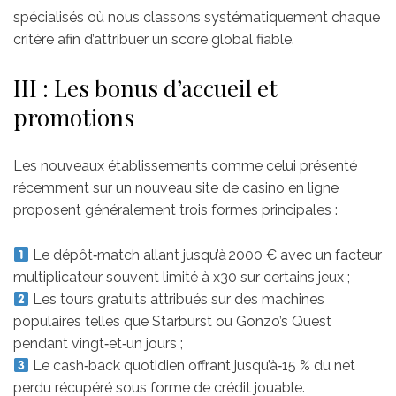
spécialisés où nous classons systématiquement chaque
critère afin d’attribuer un score global fiable.
III : Les bonus d’accueil et
promotions
Les nouveaux établissements comme celui présenté
récemment sur un nouveau site de casino en ligne
proposent généralement trois formes principales :
Le dépôt‑match allant jusqu’à 2000 € avec un facteur
multiplicateur souvent limité à x30 sur certains jeux ;
Les tours gratuits attribués sur des machines
populaires telles que Starburst ou Gonzo’s Quest
pendant vingt‑et‑un jours ;
Le cash‑back quotidien offrant jusqu’à‑15 % du net
perdu récupéré sous forme de crédit jouable.