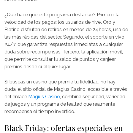
¿Qué hace que este programa destaque? Primero, la
velocidad de los pagos: los usuarios de nivel Oro y
Platino disfrutan de retiros en menos de 24 horas, una de
las más rápidas del sector. Segundo, el soporte en vivo
24/7, que garantiza respuestas inmediatas a cualquier
duda sobre recompensas. Tercero, la aplicación móvil,
que permite consultar tu saldo de puntos y canjear
premios desde cualquier lugar.
Si buscas un casino que premie tu fidelidad, no hay
duda: el sitio oficial de Magius Casino, accesible a través
del enlace
Magius Casino
, combina seguridad, variedad
de juegos y un programa de lealtad que realmente
recompensa el tiempo invertido.
Black Friday: ofertas especiales en