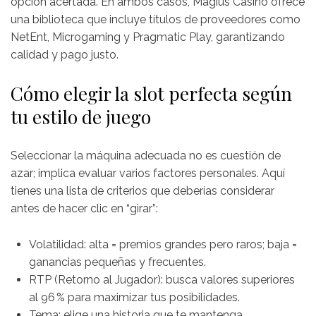
opción acertada. En ambos casos, Magius Casino ofrece
una biblioteca que incluye títulos de proveedores como
NetEnt, Microgaming y Pragmatic Play, garantizando
calidad y pago justo.
Cómo elegir la slot perfecta según
tu estilo de juego
Seleccionar la máquina adecuada no es cuestión de
azar; implica evaluar varios factores personales. Aquí
tienes una lista de criterios que deberías considerar
antes de hacer clic en “girar”:
Volatilidad: alta = premios grandes pero raros; baja =
ganancias pequeñas y frecuentes.
RTP (Retorno al Jugador): busca valores superiores
al 96 % para maximizar tus posibilidades.
Tema: elige una historia que te mantenga