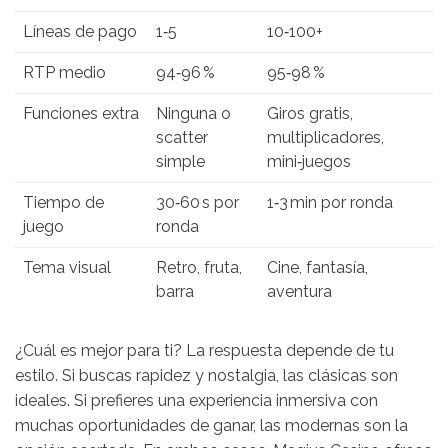
Líneas de pago
1‑5
10‑100+
RTP medio
94‑96 %
95‑98 %
Funciones extra
Ninguna o
Giros gratis,
scatter
multiplicadores,
simple
mini‑juegos
Tiempo de
30‑60 s por
1‑3 min por ronda
juego
ronda
Tema visual
Retro, fruta,
Cine, fantasía,
barra
aventura
¿Cuál es mejor para ti? La respuesta depende de tu
estilo. Si buscas rapidez y nostalgia, las clásicas son
ideales. Si prefieres una experiencia inmersiva con
muchas oportunidades de ganar, las modernas son la