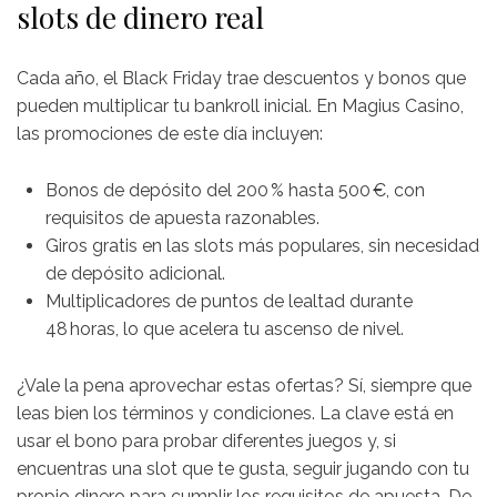
slots de dinero real
Cada año, el Black Friday trae descuentos y bonos que
pueden multiplicar tu bankroll inicial. En Magius Casino,
las promociones de este día incluyen:
Bonos de depósito del 200 % hasta 500 €, con
requisitos de apuesta razonables.
Giros gratis en las slots más populares, sin necesidad
de depósito adicional.
Multiplicadores de puntos de lealtad durante
48 horas, lo que acelera tu ascenso de nivel.
¿Vale la pena aprovechar estas ofertas? Sí, siempre que
leas bien los términos y condiciones. La clave está en
usar el bono para probar diferentes juegos y, si
encuentras una slot que te gusta, seguir jugando con tu
propio dinero para cumplir los requisitos de apuesta. De