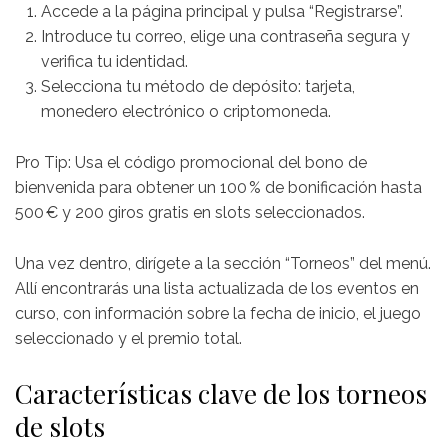
Accede a la página principal y pulsa “Registrarse”.
Introduce tu correo, elige una contraseña segura y
verifica tu identidad.
Selecciona tu método de depósito: tarjeta,
monedero electrónico o criptomoneda.
Pro Tip: Usa el código promocional del bono de
bienvenida para obtener un 100 % de bonificación hasta
500 € y 200 giros gratis en slots seleccionados.
Una vez dentro, dirígete a la sección “Torneos” del menú.
Allí encontrarás una lista actualizada de los eventos en
curso, con información sobre la fecha de inicio, el juego
seleccionado y el premio total.
Características clave de los torneos
de slots