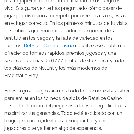
los tragaperras con la competitividad de un juego en
vivo. Si alguna vez te has preguntado cómo pasar de
jugar por diversión a competir por premios reales, estás
en el lugar correcto. En los primeros minutos de tu visita,
descubrirás que muchos jugadores se quejan de la
lentitud en los pagos y la falta de variedad en los
torneos.
BetAlice Casino casino
resuelve ese problema
ofreciendo torneos rápidos, premios jugosos y una
selección de más de 6 000 títulos de slots, incluyendo
los clásicos de NetEnt y los más modernos de
Pragmatic Play.
En esta guía desglosaremos todo lo que necesitas saber
para entrar en los torneos de slots de Betalice Casino,
desde la elección del juego hasta la estrategia final para
maximizar tus ganancias. Todo está explicado con un
lenguaje sencillo, ideal para principiantes y para
jugadores que ya tienen algo de experiencia.