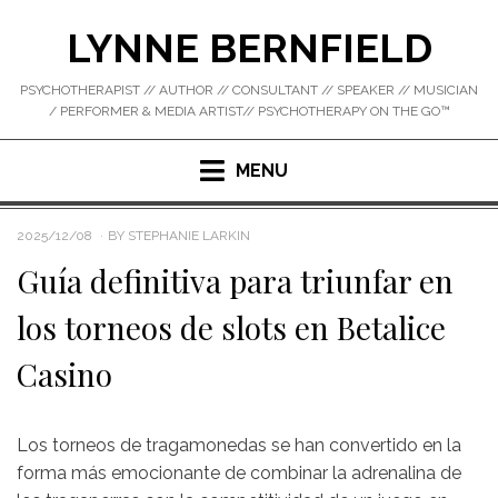
Skip
LYNNE BERNFIELD
to
content
PSYCHOTHERAPIST // AUTHOR // CONSULTANT // SPEAKER // MUSICIAN
/ PERFORMER & MEDIA ARTIST// PSYCHOTHERAPY ON THE GO™
MENU
POSTED
2025/12/08
BY
STEPHANIE LARKIN
ON
Guía definitiva para triunfar en
los torneos de slots en Betalice
Casino
Los torneos de tragamonedas se han convertido en la
forma más emocionante de combinar la adrenalina de