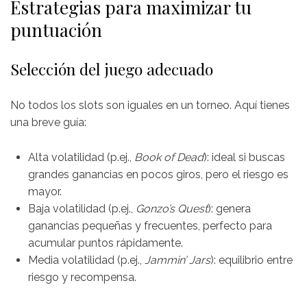
Estrategias para maximizar tu
puntuación
Selección del juego adecuado
No todos los slots son iguales en un torneo. Aquí tienes
una breve guía:
Alta volatilidad (p.ej.,
Book of Dead
): ideal si buscas
grandes ganancias en pocos giros, pero el riesgo es
mayor.
Baja volatilidad (p.ej.,
Gonzo’s Quest
): genera
ganancias pequeñas y frecuentes, perfecto para
acumular puntos rápidamente.
Media volatilidad (p.ej.,
Jammin’ Jars
): equilibrio entre
riesgo y recompensa.