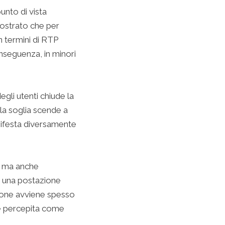
unto di vista
ostrato che per
n termini di RTP
onseguenza, in minori
egli utenti chiude la
 la soglia scende a
nifesta diversamente
e, ma anche
o una postazione
zione avviene spesso
a è percepita come