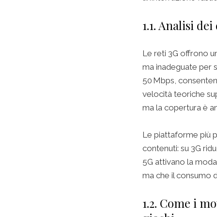
1.1. Analisi de
Le reti 3G offrono u
ma inadeguate per st
50 Mbps, consentendo 
velocità teoriche supe
ma la copertura è anc
Le piattaforme più p
contenuti: su 3G rid
5G attivano la modal
ma che il consumo d
1.2. Come i mo