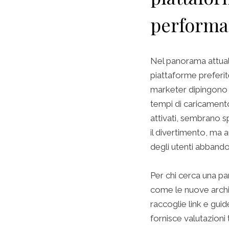
performan
Nel panorama attuale
piattaforme preferit
marketer dipingono 
tempi di caricamento
attivati, sembrano sp
il divertimento, ma 
degli utenti abbando
Per chi cerca una p
come le nuove archit
raccoglie link e guid
fornisce valutazioni 