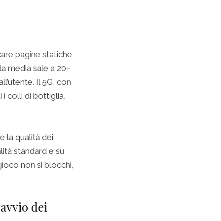
care pagine statiche
 la media sale a 20–
l’utente. Il 5G, con
 colli di bottiglia,
 la qualità dei
lità standard e su
gioco non si blocchi,
 avvio dei