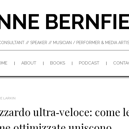
NNE BERNFI
CONSULTANT // SPEAKER // MUSICIAN / PERFORMER & MEDIA ART
OME
ABOUT
BOOKS
PODCAST
CONTA
E LARKIN
zzardo ultra‑veloce: come l
me ottimizzate uniscono