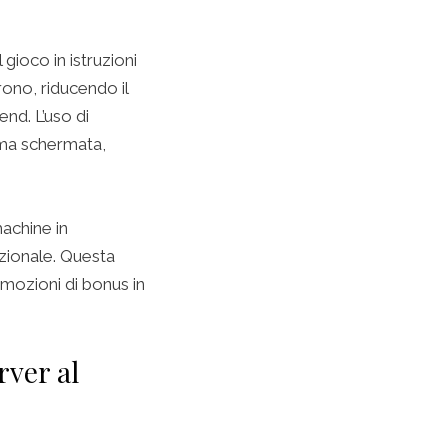
gioco in istruzioni
ono, riducendo il
end. L’uso di
rima schermata,
achine in
zionale. Questa
omozioni di bonus in
rver al