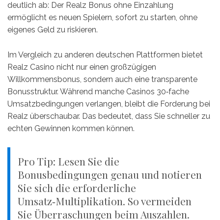
deutlich ab: Der Realz Bonus ohne Einzahlung
ermöglicht es neuen Spielern, sofort zu starten, ohne
eigenes Geld zu riskieren.
Im Vergleich zu anderen deutschen Plattformen bietet
Realz Casino nicht nur einen großzügigen
Willkommensbonus, sondern auch eine transparente
Bonusstruktur. Während manche Casinos 30‑fache
Umsatzbedingungen verlangen, bleibt die Forderung bei
Realz überschaubar. Das bedeutet, dass Sie schneller zu
echten Gewinnen kommen können.
Pro Tip: Lesen Sie die
Bonusbedingungen genau und notieren
Sie sich die erforderliche
Umsatz‑Multiplikation. So vermeiden
Sie Überraschungen beim Auszahlen.