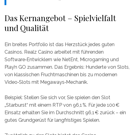
Das Kernangebot – Spielvielfalt
und Qualität
Ein breites Portfolio ist das Herzstück jedes guten
Casinos. Realz Casino arbeitet mit führenden
Software‑Entwicklern wie NetEnt, Microgaming und
Play’n GO zusammen. Das Ergebnis: Hunderte von Slots,
von klassischen Fruchtmaschinen bis zu modernen
Video‑Slots mit Megaways‑Mechanik.
Beispiel: Stellen Sie sich vor, Sie spielen den Slot
„Starburst“ mit einem RTP von 96,1 %. Für jede 100 €
Einsatz erhalten Sie im Durchschnitt 96,1 € zurück – ein
gutes Grundgerüst für langfristiges Spielen.