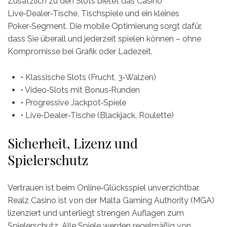
Zusätzlich zu den Slots bietet das Casino
Live‑Dealer‑Tische, Tischspiele und ein kleines
Poker‑Segment. Die mobile Optimierung sorgt dafür,
dass Sie überall und jederzeit spielen können – ohne
Kompromisse bei Grafik oder Ladezeit.
• Klassische Slots (Frucht, 3‑Walzen)
• Video‑Slots mit Bonus‑Runden
• Progressive Jackpot‑Spiele
• Live‑Dealer‑Tische (Blackjack, Roulette)
Sicherheit, Lizenz und
Spielerschutz
Vertrauen ist beim Online‑Glücksspiel unverzichtbar.
Realz Casino ist von der Malta Gaming Authority (MGA)
lizenziert und unterliegt strengen Auflagen zum
Spielerschutz. Alle Spiele werden regelmäßig von