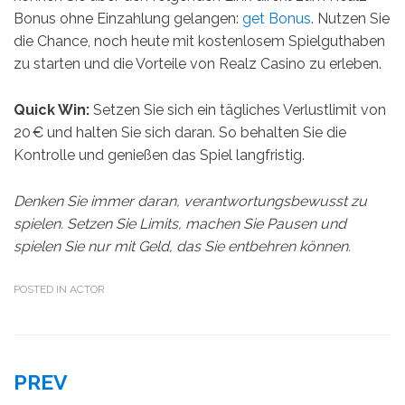
Bonus ohne Einzahlung gelangen:
get Bonus
. Nutzen Sie
die Chance, noch heute mit kostenlosem Spielguthaben
zu starten und die Vorteile von Realz Casino zu erleben.
Quick Win:
Setzen Sie sich ein tägliches Verlustlimit von
20 € und halten Sie sich daran. So behalten Sie die
Kontrolle und genießen das Spiel langfristig.
Denken Sie immer daran, verantwortungsbewusst zu
spielen. Setzen Sie Limits, machen Sie Pausen und
spielen Sie nur mit Geld, das Sie entbehren können.
POSTED IN
ACTOR
Post
PREV