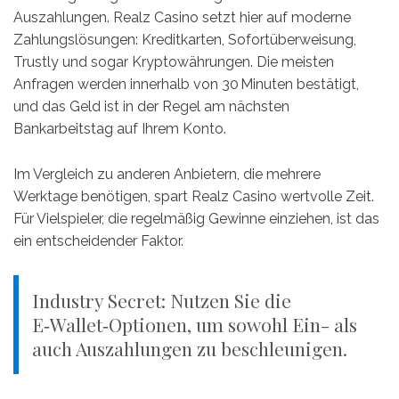
Auszahlungen. Realz Casino setzt hier auf moderne
Zahlungslösungen: Kreditkarten, Sofortüberweisung,
Trustly und sogar Kryptowährungen. Die meisten
Anfragen werden innerhalb von 30 Minuten bestätigt,
und das Geld ist in der Regel am nächsten
Bankarbeitstag auf Ihrem Konto.
Im Vergleich zu anderen Anbietern, die mehrere
Werktage benötigen, spart Realz Casino wertvolle Zeit.
Für Vielspieler, die regelmäßig Gewinne einziehen, ist das
ein entscheidender Faktor.
Industry Secret: Nutzen Sie die
E‑Wallet‑Optionen, um sowohl Ein- als
auch Auszahlungen zu beschleunigen.