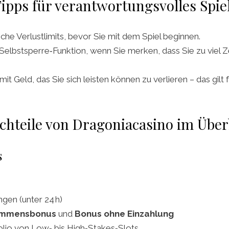
Tipps für verantwortungsvolles Spie
iche Verlustlimits, bevor Sie mit dem Spiel beginnen.
Selbstsperre‑Funktion, wenn Sie merken, dass Sie zu viel Z
mit Geld, das Sie sich leisten können zu verlieren – das gilt 
chteile von Dragoniacasino im Über
s
gen (unter 24 h)
ommensbonus
und
Bonus ohne Einzahlung
folio von Low‑ bis High‑Stakes‑Slots