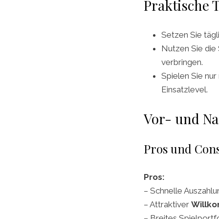
Praktische 
Setzen Sie tägl
Nutzen Sie die 
verbringen.
Spielen Sie nur 
Einsatzlevel.
Vor- und Na
Pros und Con
Pros:
– Schnelle Auszahlun
– Attraktiver
Willk
– Breites Spielport