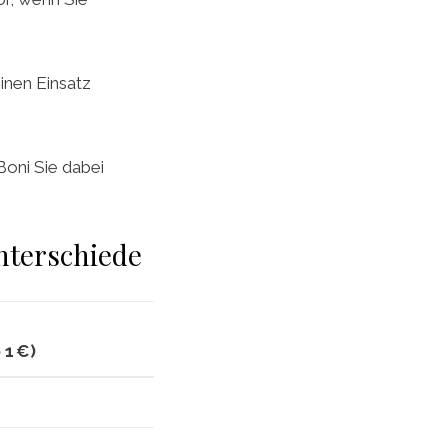
inen Einsatz
Boni Sie dabei
nterschiede
 1 €)