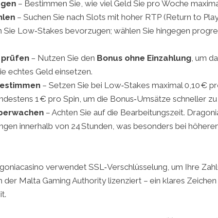
egen
– Bestimmen Sie, wie viel Geld Sie pro Woche maximal
hlen
– Suchen Sie nach Slots mit hoher RTP (Return to Play
enn Sie Low‑Stakes bevorzugen; wählen Sie hingegen progre
 prüfen
– Nutzen Sie den
Bonus ohne Einzahlung
, um da
ie echtes Geld einsetzen.
bestimmen
– Setzen Sie bei Low‑Stakes maximal 0,10 € pro
destens 1 € pro Spin, um die Bonus‑Umsätze schneller zu 
überwachen
– Achten Sie auf die Bearbeitungszeit. Dragonia
ngen innerhalb von 24 Stunden, was besonders bei höheren
goniacasino verwendet SSL‑Verschlüsselung, um Ihre Zah
n der Malta Gaming Authority lizenziert – ein klares Zeichen 
t.