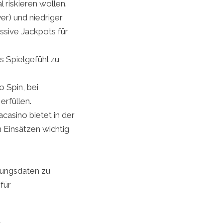
 riskieren wollen.
er) und niedriger
ssive Jackpots für
s Spielgefühl zu
 Spin, bei
erfüllen.
casino bietet in der
 Einsätzen wichtig
lungsdaten zu
für