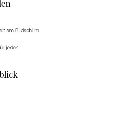
len
eit am Bildschirm
für jedes
blick