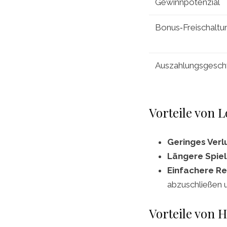
Gewinnpotenzial
Bonus‑Freischaltu
Auszahlungsgesch
Vorteile von 
Geringes Verlu
Längere Spiel
Einfachere Re
abzuschließen 
Vorteile von 