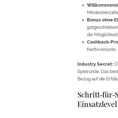
Willkommens
Mindesteinzahlu
Bonus ohne E
gutgeschrieben 
die Möglichkeit
Cashback‑Pr
Nettoverluste,
Industry Secret:
Dr
Spielrunde. Das bed
Bezug auf die Erfül
Schritt‑für‑
Einsatzlevel