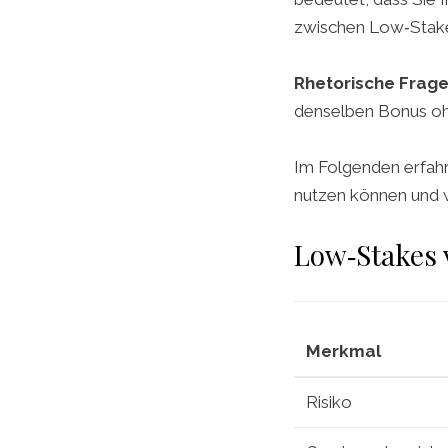
zwischen Low‑Stake
Rhetorische Frage
denselben Bonus ohn
Im Folgenden erfahr
nutzen können und w
Low‑Stakes 
Merkmal
Risiko