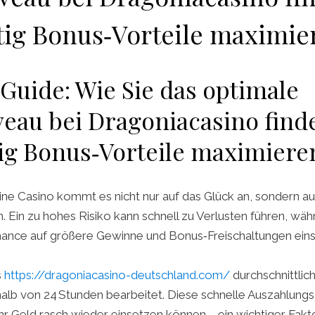
tig Bonus‑Vorteile maximie
Guide: Wie Sie das optimale
veau bei Dragoniacasino fin
tig Bonus‑Vorteile maximiere
ine Casino kommt es nicht nur auf das Glück an, sondern au
. Ein zu hohes Risiko kann schnell zu Verlusten führen, wäh
hance auf größere Gewinne und Bonus‑Freischaltungen eins
s
https://dragoniacasino-deutschland.com/
durchschnittlic
alb von 24 Stunden bearbeitet. Diese schnelle Auszahlung
hr Geld rasch wieder einsetzen können – ein wichtiger Fakt