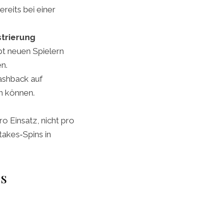
ereits bei einer
strierung
bt neuen Spielern
en.
ashback auf
n können.
 Einsatz, nicht pro
takes‑Spins in
es