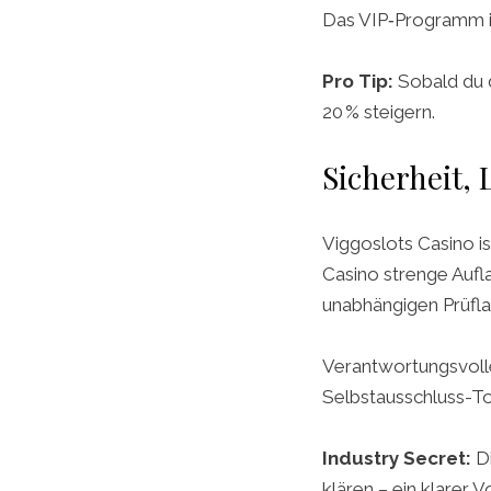
Das VIP‑Programm is
Pro Tip:
Sobald du d
20 % steigern.
Sicherheit,
Viggoslots Casino i
Casino strenge Aufl
unabhängigen Prüfl
Verantwortungsvolle
Selbstausschluss-To
Industry Secret:
Di
klären – ein klarer 