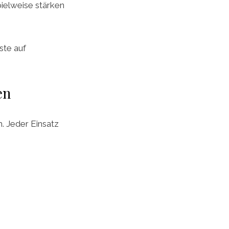
ielweise stärken
ste auf
en
. Jeder Einsatz