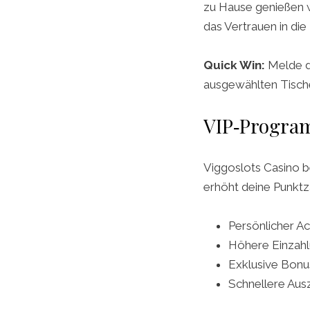
zu Hause genießen w
das Vertrauen in die
Quick Win:
Melde di
ausgewählten Tisch
VIP‑Program
Viggoslots Casino b
erhöht deine Punktza
Persönlicher 
Höhere Einzahl
Exklusive Bonu
Schnellere Aus