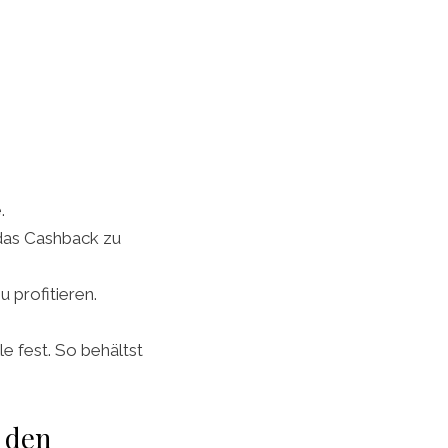
.
 das Cashback zu
u profitieren.
e fest. So behältst
 den