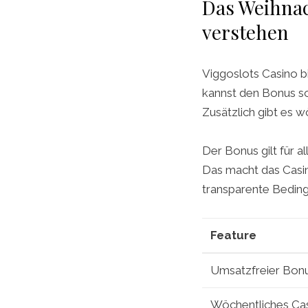
Das Weihnac
verstehen
Viggoslots Casino b
kannst den Bonus so
Zusätzlich gibt es w
Der Bonus gilt für 
Das macht das Casin
transparente Bedin
Feature
Umsatzfreier Bon
Wöchentliches Ca