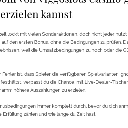
erzielen kannst
eit lockt mit vielen Sonderaktionen, doch nicht jeder nutzt si
r auf den ersten Bonus, ohne die Bedingungen zu prüfen. Das
bnissen, weil die Umsatzbedingungen zu hoch oder die Gü
r Fehler ist, dass Spieler die verfügbaren Spielvarianten ig
s festhältst, verpasst du die Chance, mit Live‑Dealer‑Tisch
gramm höhere Auszahlungen zu erzielen.
onusbedingungen immer komplett durch, bevor du dich anme
e Erfüllung zählen und wie lange du Zeit hast.