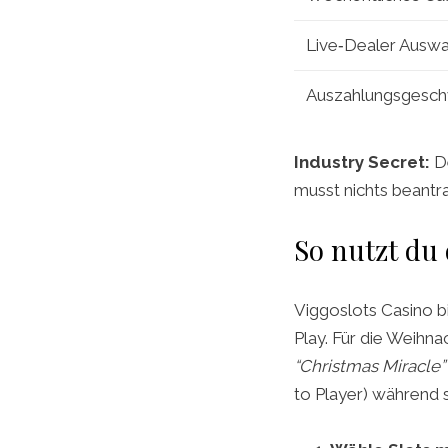
Live‑Dealer Auswa
Auszahlungsgesch
Industry Secret:
De
musst nichts beantr
So nutzt du
Viggoslots Casino b
Play. Für die Weihna
“Christmas Miracle”
to Player) während 