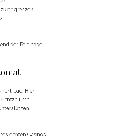
en.
o zu begrenzen.
es
end der Feiertage
utomat
Portfolio. Hier
 Echtzeit mit
 unterstützen
eines echten Casinos