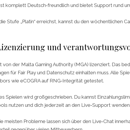
t komplett Deutsch‑freundlich und bietet Support rund um
ie Stufe „Platin“ erreichst, kannst du den wöchentlichen Ca
 Lizenzierung und verantwortungsvo
st von der Malta Gaming Authority (MGA) lizenziert. Das be
agen für Fair Play und Datenschutz einhalten muss. Alle Sp
abors wie eCOGRA auf RNG‑Integrität getestet.
s Spielen wird großgeschrieben. Du kannst Einzahlungslimi
ols nutzen und dich jederzeit an den Live‑Support wenden
e meisten Probleme lassen sich über den Live‑Chat innerh
Vorteil gegenüber vielen Mitbewerbern.