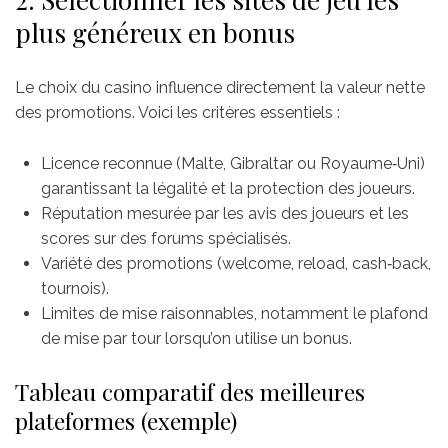
plus généreux en bonus
Le choix du casino influence directement la valeur nette
des promotions. Voici les critères essentiels :
Licence reconnue (Malte, Gibraltar ou Royaume‑Uni)
garantissant la légalité et la protection des joueurs.
Réputation mesurée par les avis des joueurs et les
scores sur des forums spécialisés.
Variété des promotions (welcome, reload, cash‑back,
tournois).
Limites de mise raisonnables, notamment le plafond
de mise par tour lorsqu’on utilise un bonus.
Tableau comparatif des meilleures
plateformes (exemple)