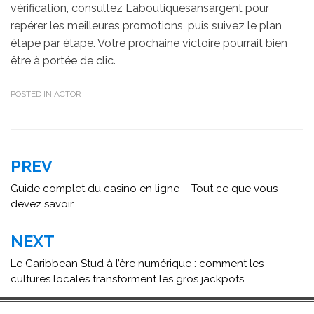
vérification, consultez Laboutiquesansargent pour
repérer les meilleures promotions, puis suivez le plan
étape par étape. Votre prochaine victoire pourrait bien
être à portée de clic.
POSTED IN
ACTOR
Post
PREV
navigation
Guide complet du casino en ligne – Tout ce que vous
devez savoir
NEXT
Le Caribbean Stud à l’ère numérique : comment les
cultures locales transforment les gros jackpots