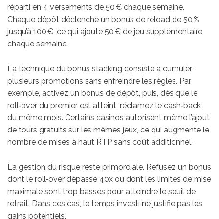
réparti en 4 versements de 50 € chaque semaine.
Chaque dépôt déclenche un bonus de reload de 50 %
jusqu’à 100 €, ce qui ajoute 50 € de jeu supplémentaire
chaque semaine.
La technique du bonus stacking consiste à cumuler
plusieurs promotions sans enfreindre les règles. Par
exemple, activez un bonus de dépôt, puis, dès que le
roll‑over du premier est atteint, réclamez le cash‑back
du même mois. Certains casinos autorisent même l’ajout
de tours gratuits sur les mêmes jeux, ce qui augmente le
nombre de mises à haut RTP sans coût additionnel.
La gestion du risque reste primordiale. Refusez un bonus
dont le roll‑over dépasse 40x ou dont les limites de mise
maximale sont trop basses pour atteindre le seuil de
retrait. Dans ces cas, le temps investi ne justifie pas les
gains potentiels.