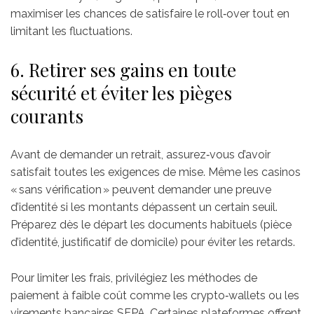
maximiser les chances de satisfaire le roll‑over tout en
limitant les fluctuations.
6. Retirer ses gains en toute
sécurité et éviter les pièges
courants
Avant de demander un retrait, assurez‑vous d’avoir
satisfait toutes les exigences de mise. Même les casinos
« sans vérification » peuvent demander une preuve
d’identité si les montants dépassent un certain seuil.
Préparez dès le départ les documents habituels (pièce
d’identité, justificatif de domicile) pour éviter les retards.
Pour limiter les frais, privilégiez les méthodes de
paiement à faible coût comme les crypto‑wallets ou les
virements bancaires SEPA. Certaines plateformes offrent