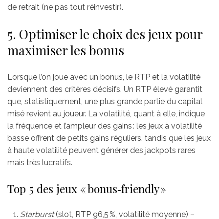
de retrait (ne pas tout réinvestir).
5. Optimiser le choix des jeux pour
maximiser les bonus
Lorsque l’on joue avec un bonus, le RTP et la volatilité
deviennent des critères décisifs. Un RTP élevé garantit
que, statistiquement, une plus grande partie du capital
misé revient au joueur. La volatilité, quant à elle, indique
la fréquence et l’ampleur des gains : les jeux à volatilité
basse offrent de petits gains réguliers, tandis que les jeux
à haute volatilité peuvent générer des jackpots rares
mais très lucratifs.
Top 5 des jeux « bonus‑friendly »
Starburst
(slot, RTP 96,5 %, volatilité moyenne) –