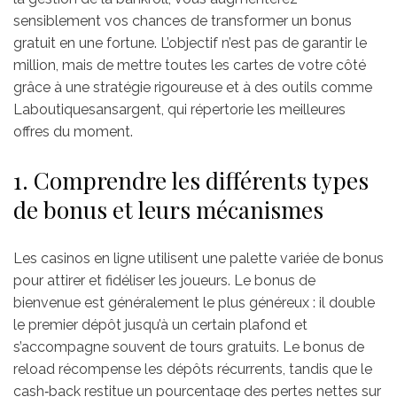
sensiblement vos chances de transformer un bonus
gratuit en une fortune. L’objectif n’est pas de garantir le
million, mais de mettre toutes les cartes de votre côté
grâce à une stratégie rigoureuse et à des outils comme
Laboutiquesansargent, qui répertorie les meilleures
offres du moment.
1. Comprendre les différents types
de bonus et leurs mécanismes
Les casinos en ligne utilisent une palette variée de bonus
pour attirer et fidéliser les joueurs. Le bonus de
bienvenue est généralement le plus généreux : il double
le premier dépôt jusqu’à un certain plafond et
s’accompagne souvent de tours gratuits. Le bonus de
reload récompense les dépôts récurrents, tandis que le
cash‑back restitue un pourcentage des pertes nettes sur