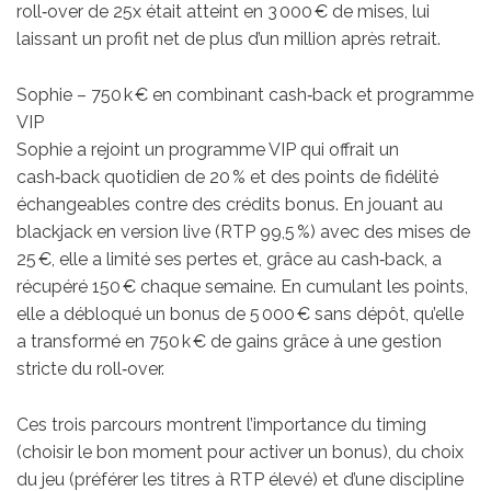
roll‑over de 25x était atteint en 3 000 € de mises, lui
laissant un profit net de plus d’un million après retrait.
Sophie – 750 k € en combinant cash‑back et programme
VIP
Sophie a rejoint un programme VIP qui offrait un
cash‑back quotidien de 20 % et des points de fidélité
échangeables contre des crédits bonus. En jouant au
blackjack en version live (RTP 99,5 %) avec des mises de
25 €, elle a limité ses pertes et, grâce au cash‑back, a
récupéré 150 € chaque semaine. En cumulant les points,
elle a débloqué un bonus de 5 000 € sans dépôt, qu’elle
a transformé en 750 k € de gains grâce à une gestion
stricte du roll‑over.
Ces trois parcours montrent l’importance du timing
(choisir le bon moment pour activer un bonus), du choix
du jeu (préférer les titres à RTP élevé) et d’une discipline