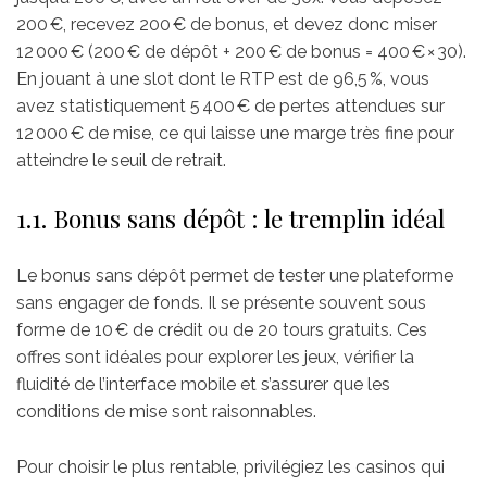
200 €, recevez 200 € de bonus, et devez donc miser
12 000 € (200 € de dépôt + 200 € de bonus = 400 € × 30).
En jouant à une slot dont le RTP est de 96,5 %, vous
avez statistiquement 5 400 € de pertes attendues sur
12 000 € de mise, ce qui laisse une marge très fine pour
atteindre le seuil de retrait.
1.1. Bonus sans dépôt : le tremplin idéal
Le bonus sans dépôt permet de tester une plateforme
sans engager de fonds. Il se présente souvent sous
forme de 10 € de crédit ou de 20 tours gratuits. Ces
offres sont idéales pour explorer les jeux, vérifier la
fluidité de l’interface mobile et s’assurer que les
conditions de mise sont raisonnables.
Pour choisir le plus rentable, privilégiez les casinos qui