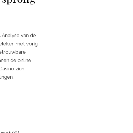
. Analyse van de
geleken met vorig
 betrouwbare
nen de online
Casino zich
lingen.