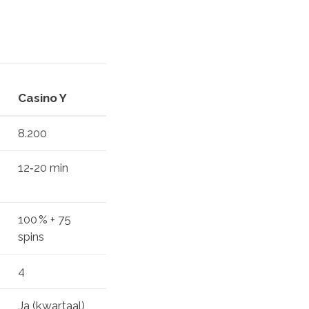
Casino Y
8.200
12‑20 min
100 % + 75
spins
4
Ja (kwartaal)