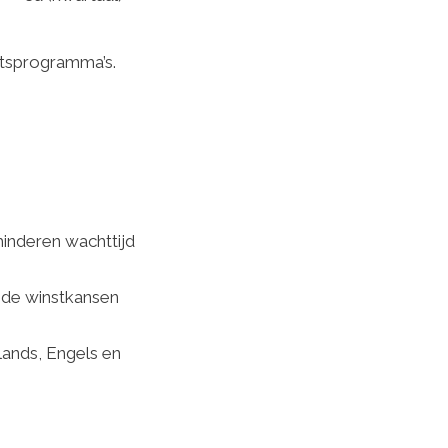
itsprogramma’s.
minderen wachttijd
 de winstkansen
lands, Engels en