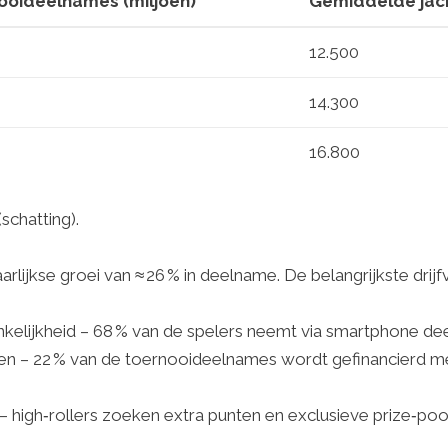
ooideelnames (miljoen)
Gemiddelde jac
12.500
14.300
16.800
schatting).
rlijkse groei van ≈ 26 % in deelname. De belangrijkste drijfv
kelijkheid – 68 % van de spelers neemt via smartphone dee
en – 22 % van de toernooideelnames wordt gefinancierd me
 high‑rollers zoeken extra punten en exclusieve prize‑poo