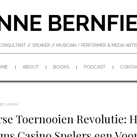
NNE BERNFI
CONSULTANT // SPEAKER // MUSICIAN / PERFORMER & MEDIA ART
OME
ABOUT
BOOKS
PODCAST
CONTA
IE LARKIN
se Toernooien Revolutie: 
ms Casino Spelers een Voo