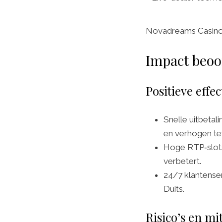
Novadreams Casino s
Impact beoo
Positieve effe
Snelle uitbeta
en verhogen te
Hoge RTP‑slots
verbetert.
24/7 klantenser
Duits.
Risico’s en mi