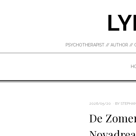
Skip
to
LY
content
PSYCHOTHERAPIST // AUTHOR // 
H
POSTED
2026/05/20
BY
STEPHAN
ON
De Zomer
Novadrea