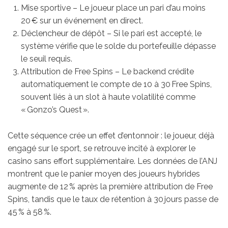
Mise sportive – Le joueur place un pari d’au moins
20 € sur un événement en direct.
Déclencheur de dépôt – Si le pari est accepté, le
système vérifie que le solde du portefeuille dépasse
le seuil requis.
Attribution de Free Spins – Le backend crédite
automatiquement le compte de 10 à 30 Free Spins,
souvent liés à un slot à haute volatilité comme
« Gonzo’s Quest ».
Cette séquence crée un effet d’entonnoir : le joueur, déjà
engagé sur le sport, se retrouve incité à explorer le
casino sans effort supplémentaire. Les données de l’ANJ
montrent que le panier moyen des joueurs hybrides
augmente de 12 % après la première attribution de Free
Spins, tandis que le taux de rétention à 30 jours passe de
45 % à 58 %.