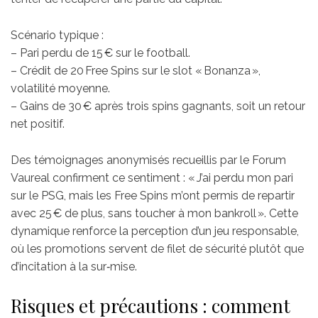
Scénario typique :
– Pari perdu de 15 € sur le football.
– Crédit de 20 Free Spins sur le slot « Bonanza »,
volatilité moyenne.
– Gains de 30 € après trois spins gagnants, soit un retour
net positif.
Des témoignages anonymisés recueillis par le Forum
Vaureal confirment ce sentiment : « J’ai perdu mon pari
sur le PSG, mais les Free Spins m’ont permis de repartir
avec 25 € de plus, sans toucher à mon bankroll ». Cette
dynamique renforce la perception d’un jeu responsable,
où les promotions servent de filet de sécurité plutôt que
d’incitation à la sur‑mise.
Risques et précautions : comment