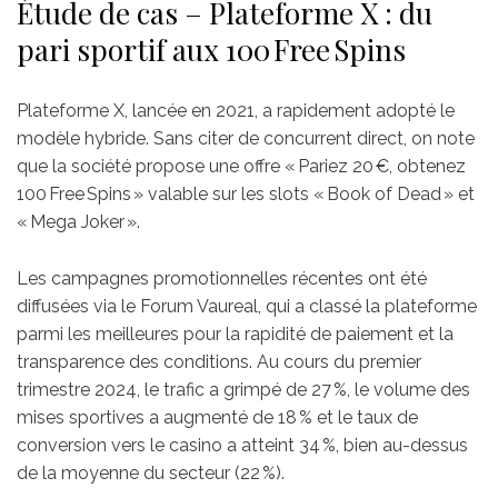
Étude de cas – Plateforme X : du
pari sportif aux 100 Free Spins
Plateforme X, lancée en 2021, a rapidement adopté le
modèle hybride. Sans citer de concurrent direct, on note
que la société propose une offre « Pariez 20 €, obtenez
100 Free Spins » valable sur les slots « Book of Dead » et
« Mega Joker ».
Les campagnes promotionnelles récentes ont été
diffusées via le Forum Vaureal, qui a classé la plateforme
parmi les meilleures pour la rapidité de paiement et la
transparence des conditions. Au cours du premier
trimestre 2024, le trafic a grimpé de 27 %, le volume des
mises sportives a augmenté de 18 % et le taux de
conversion vers le casino a atteint 34 %, bien au-dessus
de la moyenne du secteur (22 %).