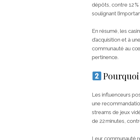
dépôts, contre 12 % 
soulignant l’importa
En résumé, les casi
d’acquisition et à un
communauté au cœur 
pertinence.
Pourquoi 
Les influenceurs po
une recommandation 
streams de jeux vid
de 22 minutes, contr
Leur communauté rep