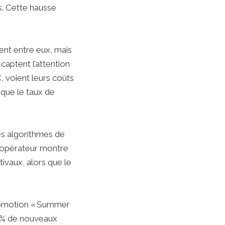
es. Cette hausse
ent entre eux, mais
 captent l’attention
, voient leurs coûts
 que le taux de
les algorithmes de
d opérateur montre
ivaux, alors que le
promotion « Summer
 3 % de nouveaux