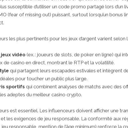
plus susceptible d’utiliser un code promo partagé lors d’un 
O (fear of missing out) puissant, surtout lorsqu’un bonus l
t.
urs les plus pertinents pour les jeux d’argent varient selon la
jeux vidéo
(ex. : joueurs de slots, de poker en ligne) qui in
x de casino en direct, montrant le RTP et la volatilité.
tyle
qui partagent leurs escapades estivales et intègrent d
idéales pour toucher un public plus large.
is sportifs
qui combinent analyses de matchs avec des of
 les adeptes du meilleur casino crypto.
eurs est essentiel. Les influenceurs doivent afficher une tr
s et les exigences de jeu responsable. La conformité aux régu
 jeu responsable, mention de l’âge minimum) renforce la cré