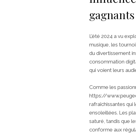
gagnants
L’été 2024 a vu expl
musique, les tournoi
du divertissement in
consommation digita
qui voient leurs audi
Comme les passionné
https://www.peugeot
rafraîchissantes qui
ensoleillées. Les pl
saturé, tandis que l
conforme aux régula