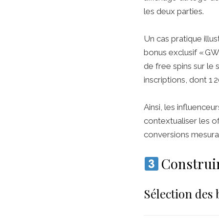
les deux parties.
Un cas pratique illu
bonus exclusif « G
de free spins sur le
inscriptions, dont 1
Ainsi, les influenc
contextualiser les o
conversions mesura
Construir
Sélection des