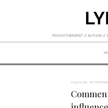
Skip
to
LY
content
PSYCHOTHERAPIST // AUTHOR // 
H
POSTED
2025/11/09
BY
STEPHANI
ON
Comment l
influence