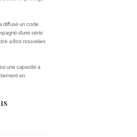
a diffusé un code
mpagné d’une série
istré 4 800 nouvelles
ssi une capacité à
ectement en
us