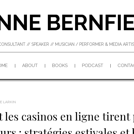
NNE BERNFI
CONSULTANT // SPEAKER // MUSICIAN / PERFORMER & MEDIA ART
OME
ABOUT
BOOKS
PODCAST
CONTA
E LARKIN
es casinos en ligne tirent 
urs : stratégies estivales et