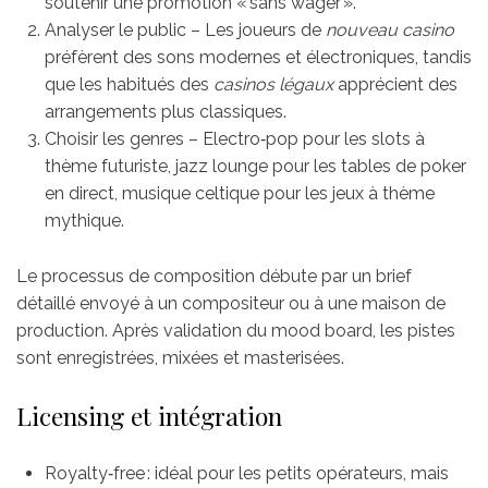
soutenir une promotion « sans wager ».
Analyser le public – Les joueurs de
nouveau casino
préfèrent des sons modernes et électroniques, tandis
que les habitués des
casinos légaux
apprécient des
arrangements plus classiques.
Choisir les genres – Electro‑pop pour les slots à
thème futuriste, jazz lounge pour les tables de poker
en direct, musique celtique pour les jeux à thème
mythique.
Le processus de composition débute par un brief
détaillé envoyé à un compositeur ou à une maison de
production. Après validation du mood board, les pistes
sont enregistrées, mixées et masterisées.
Licensing et intégration
Royalty‑free : idéal pour les petits opérateurs, mais