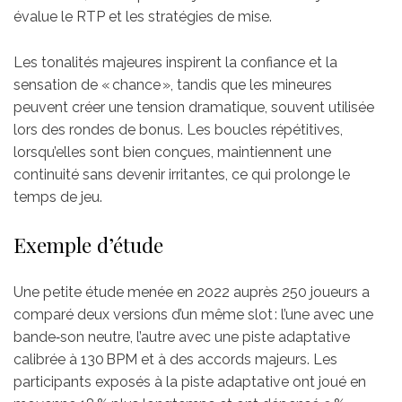
évalue le RTP et les stratégies de mise.
Les tonalités majeures inspirent la confiance et la
sensation de « chance », tandis que les mineures
peuvent créer une tension dramatique, souvent utilisée
lors des rondes de bonus. Les boucles répétitives,
lorsqu’elles sont bien conçues, maintiennent une
continuité sans devenir irritantes, ce qui prolonge le
temps de jeu.
Exemple d’étude
Une petite étude menée en 2022 auprès 250 joueurs a
comparé deux versions d’un même slot : l’une avec une
bande‑son neutre, l’autre avec une piste adaptative
calibrée à 130 BPM et à des accords majeurs. Les
participants exposés à la piste adaptative ont joué en