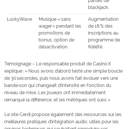
parties de
blackjack.
LuckyWave
Musique « sans
Augmentation
wager » pendant les
de 18 % des
promotions de
inscriptions au
bonus, option de
programme de
désactivation.
fidélité.
Témoignage – Le responsable produit de Casino X
explique : « Nous avons d’abord testé une simple boucle
de 30 secondes, puis nous avons fait évoluer vers une
bande‑son qui changeait d’intensité en fonction du
niveau de mise. Les joueurs ont immédiatement
remarqué la différence, et les métriques ont suivi. »
Le site Cerdi propose également des ressources sur les
meilleures pratiques d’intégration audio, utiles pour les
équipes techniques qui souhaitent reproduire ces