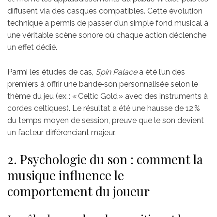
diffusent via des casques compatibles. Cette évolution
technique a permis de passer d’un simple fond musical à
une véritable scène sonore où chaque action déclenche
un effet dédié.
Parmi les études de cas,
Spin Palace
a été l’un des
premiers à offrir une bande‑son personnalisée selon le
thème du jeu (ex. : « Celtic Gold » avec des instruments à
cordes celtiques). Le résultat a été une hausse de 12 %
du temps moyen de session, preuve que le son devient
un facteur différenciant majeur.
2. Psychologie du son : comment la
musique influence le
comportement du joueur