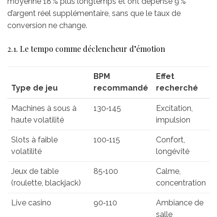
moyenne 18 % plus longtemps et ont dépensé 9 %
d’argent réel supplémentaire, sans que le taux de
conversion ne change.
2.1. Le tempo comme déclencheur d’émotion
BPM
Effet
Type de jeu
recommandé
recherché
Machines à sous à
130‑145
Excitation,
haute volatilité
impulsion
Slots à faible
100‑115
Confort,
volatilité
longévité
Jeux de table
85‑100
Calme,
(roulette, blackjack)
concentration
Live casino
90‑110
Ambiance de
salle