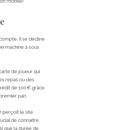
ion mobile)
ue
compte. Il se décline
une machine à sous
carte de joueur qui
s repas ou des
rédit de 100 € grâce
premier pari.
perçoit le site
ucial de connaître
si que la durée de