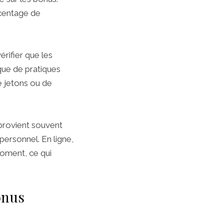
rcentage de
rifier que les
sque de pratiques
e jetons ou de
 provient souvent
 personnel. En ligne,
moment, ce qui
onus