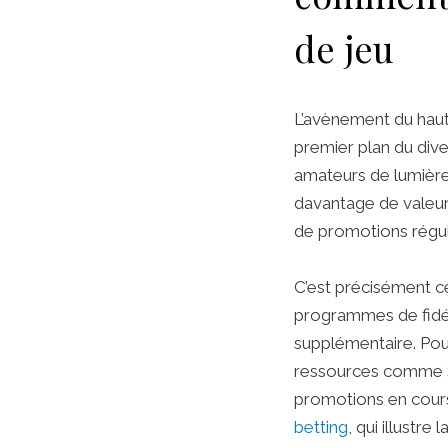
de jeu
L’avènement du haut 
premier plan du dive
amateurs de lumière 
davantage de valeur, 
de promotions réguli
C’est précisément ce
programmes de fidéli
supplémentaire. Pour
ressources comme Son
promotions en cours.
betting
, qui illustr