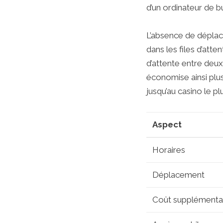
d’un ordinateur de b
L’absence de déplace
dans les files d’atte
d’attente entre deu
économise ainsi plus
jusqu’au casino le pl
Aspect
Horaires
Déplacement
Coût supplémenta