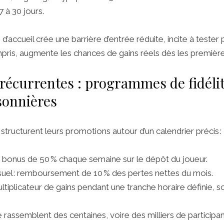
7 à 30 jours.
’accueil crée une barrière d’entrée réduite, incite à tester pl
ompris, augmente les chances de gains réels dès les premièr
récurrentes : programmes de fidélit
isonnières
 structurent leurs promotions autour d’un calendrier précis :
 bonus de 50 % chaque semaine sur le dépôt du joueur.
el : remboursement de 10 % des pertes nettes du mois.
ltiplicateur de gains pendant une tranche horaire définie, s
e rassemblent des centaines, voire des milliers de participa