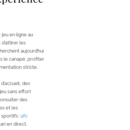
jeu en ligne au
d’attirer les
herchent aujourd’hui
is le canapé, profiter
mentation stricte.
d’accueil, des
jeu sans effort
consulter des
es et les
sportifs :
ufc
ri en direct.