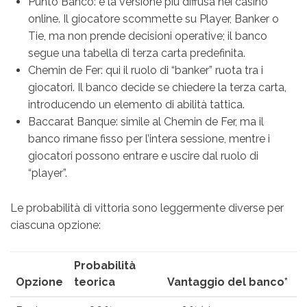
Punto Banco: è la versione più diffusa nei casinò
online. Il giocatore scommette su Player, Banker o
Tie, ma non prende decisioni operative; il banco
segue una tabella di terza carta predefinita.
Chemin de Fer: qui il ruolo di “banker” ruota tra i
giocatori. Il banco decide se chiedere la terza carta,
introducendo un elemento di abilità tattica.
Baccarat Banque: simile al Chemin de Fer, ma il
banco rimane fisso per l’intera sessione, mentre i
giocatori possono entrare e uscire dal ruolo di
“player”.
Le probabilità di vittoria sono leggermente diverse per
ciascuna opzione:
Probabilità
Opzione
teorica
Vantaggio del banco*