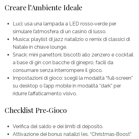
Creare l’Ambiente Ideale
Luci: usa una lampada a LED rosso‑verde per
simulare l’atmosfera di un casinò di lusso.
Musica: playlist di jazz natalizio o remix di classici di
Natale in chiave lounge.
Snack: mini panettoni, biscotti allo zenzero e cocktail
a base di gin con bacche di ginepro, facili da
consumare senza interrompere il gioco.
Impostazioni di gioco: scegli la modalità “full‑screen”
su desktop o l’app mobile in modalità “dark” per
ridurre l’affaticamento visivo.
Checklist Pre‑Gioco
Verifica del saldo e dei limiti di deposito.
Attivazione dei bonus natalizi (es. “Christmas‑Boost”