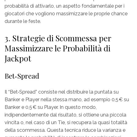
probabilità di attivarlo, un aspetto fondamentale per i
giocatori che vogliono massimizzare le proprie chance
durante le feste.
3. Strategie di Scommessa per
Massimizzare le Probabilità di
Jackpot
Bet‑Spread
Il “Bet‑Spread” consiste nel distribuire la puntata su
Banker e Player nella stessa mano, ad esempio 0,5 € su
Banker e 0,5 € su Player. In questo modo,
indipendentemente dal risultato, si ottiene una piccola
vincita o, nel caso di un Tie, si recupera la quasi totalità
della scommessa. Questa tecnica riduce la varianza e