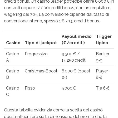
crediti bonus. Un casinò leader potrebbe offrire 8 000 € in
contanti oppure 12 000 crediti bonus, con un requisito di
wagering del 30×. La conversione dipende dal tasso di
conversione interno, spesso 1 € = 1,5 crediti bonus.
Payout medio
Trigger
Casinò
Tipo di jackpot
(€/crediti)
tipico
Casino
Progressivo
9 500 € /
Banker
A
14 250 crediti
9‑9
Casino
Christmas‑Boost
6 000 € (boost
Player
B
2×)
8‑8
Casino
Fisso
5 000 €
Tie 6‑6
C
Questa tabella evidenzia come la scelta del casinò
possa influenzare sia la dimensione del premio che la