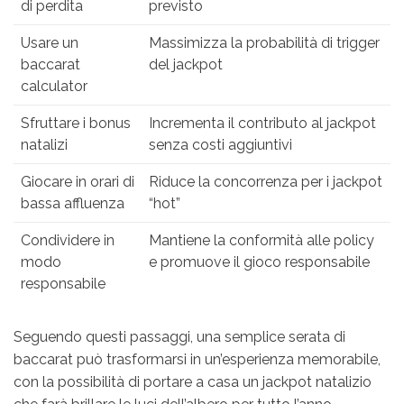
di perdita
previsto
Usare un
Massimizza la probabilità di trigger
baccarat
del jackpot
calculator
Sfruttare i bonus
Incrementa il contributo al jackpot
natalizi
senza costi aggiuntivi
Giocare in orari di
Riduce la concorrenza per i jackpot
bassa affluenza
“hot”
Condividere in
Mantiene la conformità alle policy
modo
e promuove il gioco responsabile
responsabile
Seguendo questi passaggi, una semplice serata di
baccarat può trasformarsi in un’esperienza memorabile,
con la possibilità di portare a casa un jackpot natalizio