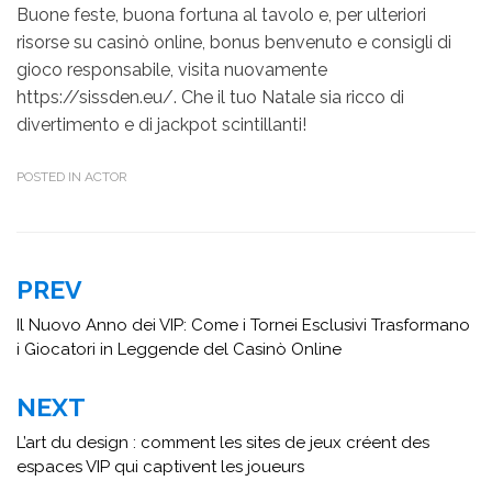
Buone feste, buona fortuna al tavolo e, per ulteriori
risorse su casinò online, bonus benvenuto e consigli di
gioco responsabile, visita nuovamente
https://sissden.eu/. Che il tuo Natale sia ricco di
divertimento e di jackpot scintillanti!
POSTED IN
ACTOR
Post
PREV
navigation
Il Nuovo Anno dei VIP: Come i Tornei Esclusivi Trasformano
i Giocatori in Leggende del Casinò Online
NEXT
L’art du design : comment les sites de jeux créent des
espaces VIP qui captivent les joueurs