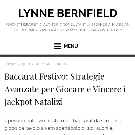
Skip
LYNNE BERNFIELD
to
content
PSYCHOTHERAPIST // AUTHOR // CONSULTANT // SPEAKER // MUSICIAN
/ PERFORMER & MEDIA ARTIST// PSYCHOTHERAPY ON THE GO™
MENU
POSTED
2025/12/03
BY
STEPHANIE LARKIN
ON
Baccarat Festivo: Strategie
Avanzate per Giocare e Vincere i
Jackpot Natalizi
Il periodo natalizio trasforma il baccarat da semplice
gioco da tavolo a vero spettacolo di luci, suoni e,