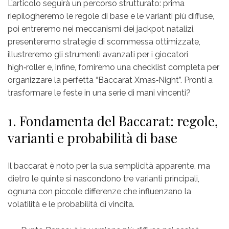
L’articolo seguirà un percorso strutturato: prima
riepilogheremo le regole di base e le varianti più diffuse,
poi entreremo nei meccanismi dei jackpot natalizi,
presenteremo strategie di scommessa ottimizzate,
illustreremo gli strumenti avanzati per i giocatori
high‑roller e, infine, forniremo una checklist completa per
organizzare la perfetta “Baccarat Xmas‑Night”. Pronti a
trasformare le feste in una serie di mani vincenti?
1. Fondamenta del Baccarat: regole,
varianti e probabilità di base
Il baccarat è noto per la sua semplicità apparente, ma
dietro le quinte si nascondono tre varianti principali,
ognuna con piccole differenze che influenzano la
volatilità e le probabilità di vincita.