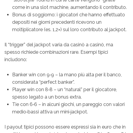
come in una slot machine, aumentando il contributo.
Bonus di soggiorno: i giocatori che hanno effettuato
depositi nei giorni precedenti ricevono un
moltiplicatore (es. 1,2×) sul loro contributo al jackpot.
Il “trigger” del jackpot varia da casinò a casinò, ma
spesso richiede combinazioni rare. Esempi tipici
includono:
Banker win con 9‑9 – la mano più alta per il banco,
considerata “perfect banker”.
Player win con 8‑8 – un “natural” per il giocatore,
spesso legato a un bonus extra.
Tie con 6‑6 – in alcuni giochi, un pareggio con valori
medio‑bassi attiva un mini‑jackpot.
I payout tipici possono essere espressi sia in euro che in