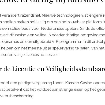
d verandert razendsnel. Nieuwe technologieën, strengere 
 spellen maken het lastig om een betrouwbaar platform te
 een solide basis voor Nederlandse spelers. Sinds de officië
 levert dit casino een veilige, Nederlandstalige omgeving 
‑opnames en een uitgebreid VIP‑programma. In dit artikel 
je helpen om het meeste uit je spelervaring te halen, van het
liseren van je live casino‑sessies.
r de Licentie en Veiligheidsstandaa
 moet een geldige vergunning tonen. Kansino Casino opere
wat betekent dat het voldoet aan strenge eisen op het gebie
spelersbescherming.