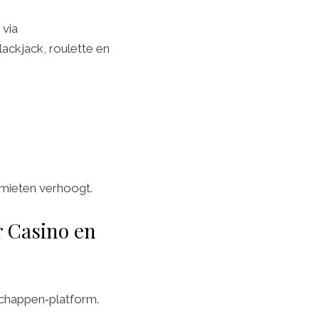
 via
ackjack, roulette en
limieten verhoogt.
 Casino en
schappen‑platform.