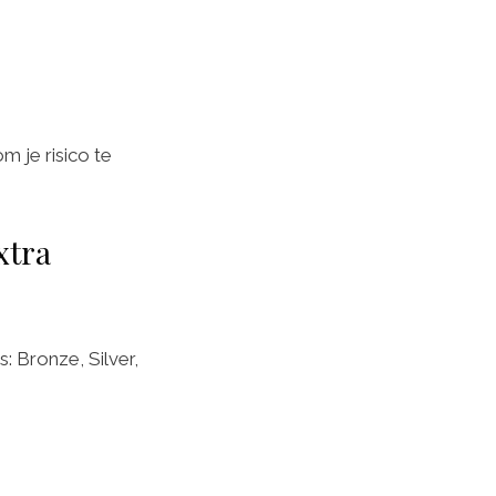
 je risico te
xtra
 Bronze, Silver,