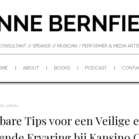
NNE BERNFI
CONSULTANT // SPEAKER // MUSICIAN / PERFORMER & MEDIA ART
OME
ABOUT
BOOKS
PODCAST
CONTA
IE LARKIN
are Tips voor een Veilige 
ende Ervaring bij Kansino 