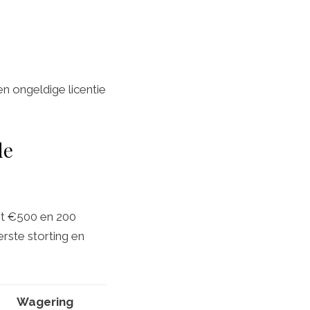
en ongeldige licentie
de
ot €500 en 200
rste storting en
Wagering