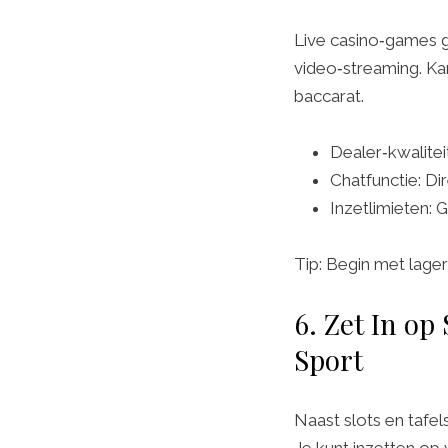
Live casino‑games g
video‑streaming. Ka
baccarat.
Dealer‑kwalitei
Chatfunctie: Di
Inzetlimieten: 
Tip: Begin met lager
6. Zet In o
Sport
Naast slots en tafe