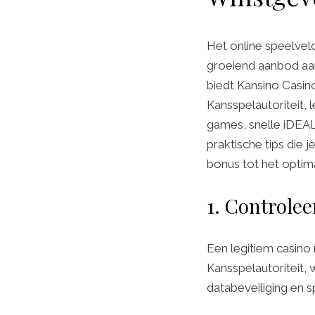
Het online speelvel
groeiend aanbod aan
biedt Kansino Casino
Kansspelautoriteit,
games, snelle iDEAL
praktische tips die 
bonus tot het optima
1. Controlee
Een legitiem casino
Kansspelautoriteit, 
databeveiliging en 